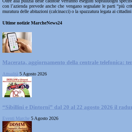
Oltre alla pulizia delle caditoie verranno eseguiti sopralluoghi specif
con l’azienda prevede anche che vengano segnalate le parti “più criti
muratura delle abitazioni (calcinacci) o la spazzatura legata ai cittadin
Ultime notizie MarcheNews24
Macerata, aggiornamento della centrale telefonica: te
Attualità
5 Agosto 2026
“Sibillini e Dintorni” dal 20 al 22 agosto 2026 il radun
Eventi Marche
5 Agosto 2026