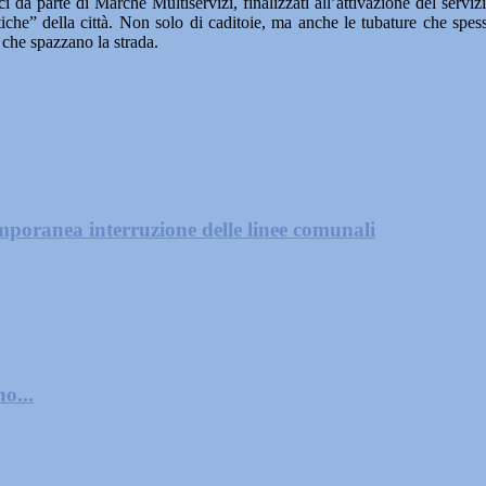
ici da parte di Marche Multiservizi, finalizzati all’attivazione del ser
che” della città. Non solo di caditoie, ma anche le tubature che spesso
i che spazzano la strada.
mporanea interruzione delle linee comunali
o...