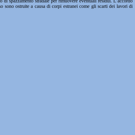
vizio di spazzamento stradale per rimuovere eventuali residui. L’accordo
 sono ostruite a causa di corpi estranei come gli scarti dei lavori di