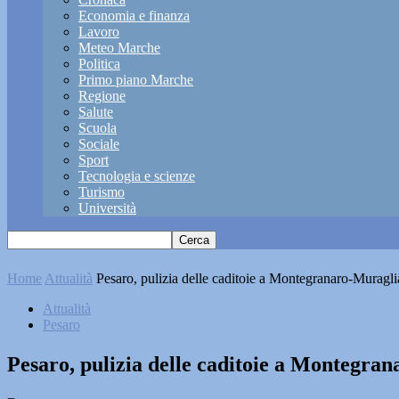
Economia e finanza
Lavoro
Meteo Marche
Politica
Primo piano Marche
Regione
Salute
Scuola
Sociale
Sport
Tecnologia e scienze
Turismo
Università
Home
Attualità
Pesaro, pulizia delle caditoie a Montegranaro-Muragli
Attualità
Pesaro
Pesaro, pulizia delle caditoie a Montegra