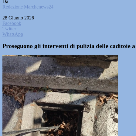
Da
Redazione Marchenews24
-
28 Giugno 2026
Facebook
Twitter
WhatsApp
Proseguono gli interventi di pulizia delle caditoie a