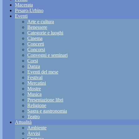
Macerata
Pesaro-Urbino
Eventi
Arte e cultura
Benessere
Categorie e luoghi
Cinema
Concerti
Concorsi
Convegni e seminari
Corsi
Danza
Eventi del mese
Festival
Mercatini
Mostre
Musica
Presentazione libri
Religione
Sagra e gastronomia
Teatro
Attualità
Ambiente
Avvisi
Cronaca