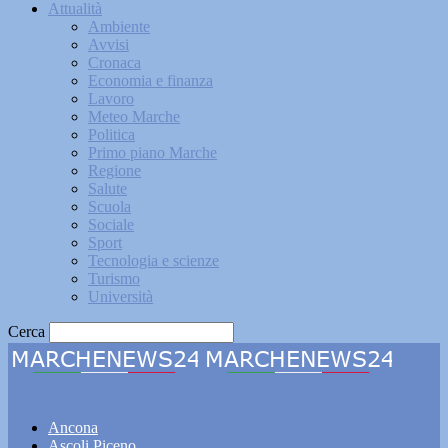
Attualità
Ambiente
Avvisi
Cronaca
Economia e finanza
Lavoro
Meteo Marche
Politica
Primo piano Marche
Regione
Salute
Scuola
Sociale
Sport
Tecnologia e scienze
Turismo
Università
Cerca
Marchenews24
Ancona
Ascoli Piceno