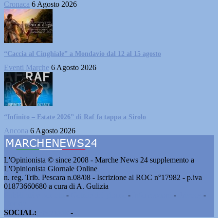
Cronaca
6 Agosto 2026
“Caccia al Cinghiale” a Mondavio dal 12 al 15 agosto
Eventi Marche
6 Agosto 2026
“Infinito – Estate 2026” di Raf fa tappa a Sirolo
Ancona
6 Agosto 2026
L'Opinionista © since 2008 - Marche News 24 supplemento a
L'Opinionista Giornale Online
n. reg. Trib. Pescara n.08/08 - Iscrizione al ROC n°17982 - p.iva
01873660680 a cura di A. Gulizia
Pubblicità e contatti
-
Notizie del giorno
-
Informazioni
-
Privacy
-
Cookie
SOCIAL:
Facebook
-
X