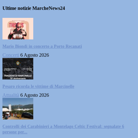
Ultime notizie MarcheNews24
Mario Biondi in concerto a Porto Recanati
Concerti
6 Agosto 2026
Pesaro ricorda le vittime di Marcinelle
Attualità
6 Agosto 2026
Controlli dei Carabinieri a Montelago Celtic Festival: segnalate 6
persone per...