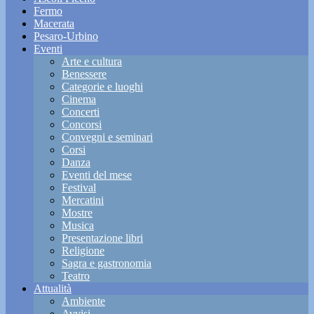
Fermo
Macerata
Pesaro-Urbino
Eventi
Arte e cultura
Benessere
Categorie e luoghi
Cinema
Concerti
Concorsi
Convegni e seminari
Corsi
Danza
Eventi del mese
Festival
Mercatini
Mostre
Musica
Presentazione libri
Religione
Sagra e gastronomia
Teatro
Attualità
Ambiente
Avvisi