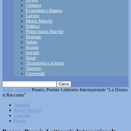
Cronaca
Economia e finanza
Lavoro
Meteo Marche
Politica
Primo piano Marche
Regione
Salute
Scuola
Sociale
Sport
Tecnologia e scienze
Turismo
Università
Home
Attualità
Pesaro, Premio Letterario Internazionale “La Donna
si Racconta”
Attualità
Eventi Marche
Concorsi
Pesaro