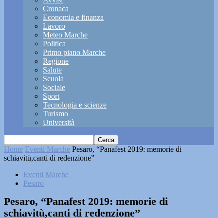
Cronaca
Economia e finanza
Lavoro
Meteo Marche
Politica
Primo piano Marche
Regione
Salute
Scuola
Sociale
Sport
Tecnologia e scienze
Turismo
Università
Home
Eventi Marche
Pesaro, “Panafest 2019: memorie di
schiavitù,canti di redenzione”
Eventi Marche
Pesaro
Pesaro, “Panafest 2019: memorie di
schiavitù,canti di redenzione”