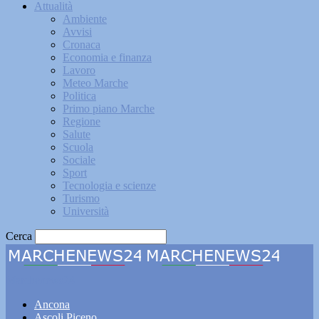
Attualità
Ambiente
Avvisi
Cronaca
Economia e finanza
Lavoro
Meteo Marche
Politica
Primo piano Marche
Regione
Salute
Scuola
Sociale
Sport
Tecnologia e scienze
Turismo
Università
Cerca
Marchenews24
Ancona
Ascoli Piceno