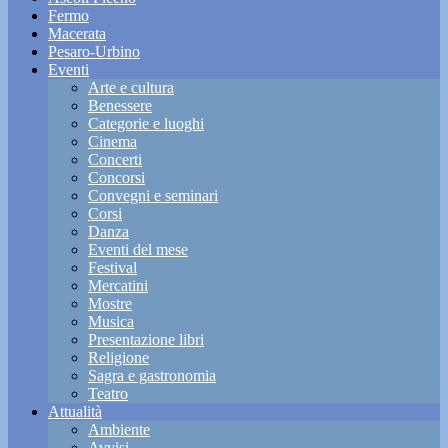
Fermo
Macerata
Pesaro-Urbino
Eventi
Arte e cultura
Benessere
Categorie e luoghi
Cinema
Concerti
Concorsi
Convegni e seminari
Corsi
Danza
Eventi del mese
Festival
Mercatini
Mostre
Musica
Presentazione libri
Religione
Sagra e gastronomia
Teatro
Attualità
Ambiente
Avvisi