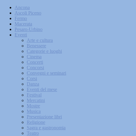
Ancona
Ascoli Piceno
Fermo
Macerata
Pesaro-Urbino
Eventi
Arte e cultura
Benessere
Categorie e luoghi
Cinema
Concerti
Concorsi
Convegni e seminari
Corsi
Danza
Eventi del mese
Festival
Mercatini
Mostre
Musica
Presentazione libri
Religione
Sagra e gastronomia
Teatro