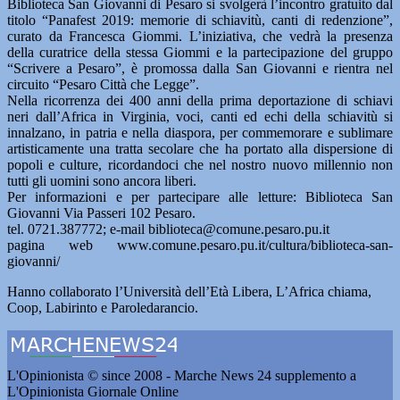
Biblioteca San Giovanni di Pesaro si svolgerà l’incontro gratuito dal
titolo “Panafest 2019: memorie di schiavitù, canti di redenzione”,
curato da Francesca Giommi. L’iniziativa, che vedrà la presenza
della curatrice della stessa Giommi e la partecipazione del gruppo
“Scrivere a Pesaro”, è promossa dalla San Giovanni e rientra nel
circuito “Pesaro Città che Legge”.
Nella ricorrenza dei 400 anni della prima deportazione di schiavi
neri dall’Africa in Virginia, voci, canti ed echi della schiavitù si
innalzano, in patria e nella diaspora, per commemorare e sublimare
artisticamente una tratta secolare che ha portato alla dispersione di
popoli e culture, ricordandoci che nel nostro nuovo millennio non
tutti gli uomini sono ancora liberi.
Per informazioni e per partecipare alle letture: Biblioteca San
Giovanni Via Passeri 102 Pesaro.
tel. 0721.387772; e-mail biblioteca@comune.pesaro.pu.it
pagina web www.comune.pesaro.pu.it/cultura/biblioteca-san-
giovanni/
Hanno collaborato l’Università dell’Età Libera, L’Africa chiama,
Coop, Labirinto e Paroledarancio.
L'Opinionista © since 2008 - Marche News 24 supplemento a
L'Opinionista Giornale Online