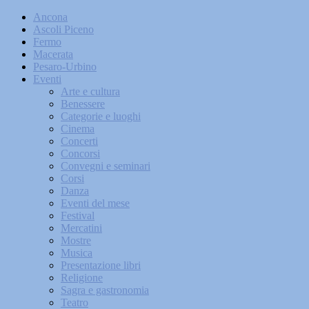
Ancona
Ascoli Piceno
Fermo
Macerata
Pesaro-Urbino
Eventi
Arte e cultura
Benessere
Categorie e luoghi
Cinema
Concerti
Concorsi
Convegni e seminari
Corsi
Danza
Eventi del mese
Festival
Mercatini
Mostre
Musica
Presentazione libri
Religione
Sagra e gastronomia
Teatro