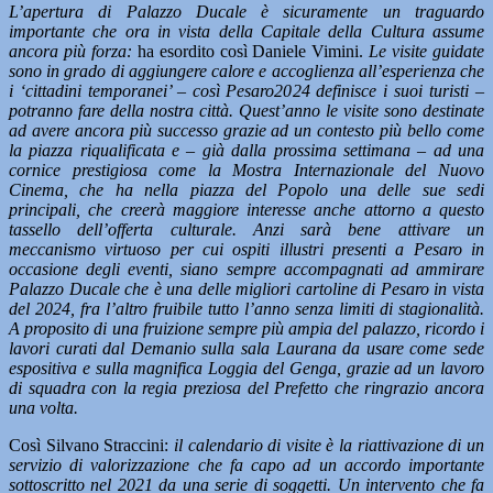
L’apertura di Palazzo Ducale è sicuramente un traguardo
importante che ora in vista della Capitale della Cultura assume
ancora più forza:
ha esordito così Daniele Vimini.
Le visite guidate
sono in grado di aggiungere calore e accoglienza all’esperienza che
i ‘cittadini temporanei’ – così Pesaro2024 definisce i suoi turisti –
potranno fare della nostra città. Quest’anno le visite sono destinate
ad avere ancora più successo grazie ad un contesto più bello come
la piazza riqualificata e – già dalla prossima settimana – ad una
cornice prestigiosa come la Mostra Internazionale del Nuovo
Cinema, che ha nella piazza del Popolo una delle sue sedi
principali, che creerà maggiore interesse anche attorno a questo
tassello dell’offerta culturale. Anzi sarà bene attivare un
meccanismo virtuoso per cui ospiti illustri presenti a Pesaro in
occasione degli eventi, siano sempre accompagnati ad ammirare
Palazzo Ducale che è una delle migliori cartoline di Pesaro in vista
del 2024, fra l’altro fruibile tutto l’anno senza limiti di stagionalità.
A proposito di una fruizione sempre più ampia del palazzo, ricordo i
lavori curati dal Demanio sulla sala Laurana da usare come sede
espositiva e sulla magnifica Loggia del Genga, grazie ad un lavoro
di squadra con la regia preziosa del Prefetto che ringrazio ancora
una volta.
Così Silvano Straccini:
il calendario di visite è la riattivazione di un
servizio di valorizzazione che fa capo ad un accordo importante
sottoscritto nel 2021 da una serie di soggetti. Un intervento che fa