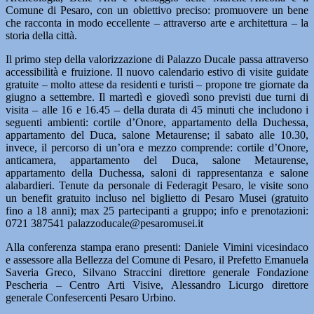
Comune di Pesaro, con un obiettivo preciso: promuovere un bene
che racconta in modo eccellente – attraverso arte e architettura – la
storia della città.
Il primo step della valorizzazione di Palazzo Ducale passa attraverso
accessibilità e fruizione. Il nuovo calendario estivo di visite guidate
gratuite – molto attese da residenti e turisti – propone tre giornate da
giugno a settembre. Il martedì e giovedì sono previsti due turni di
visita – alle 16 e 16.45 – della durata di 45 minuti che includono i
seguenti ambienti: cortile d’Onore, appartamento della Duchessa,
appartamento del Duca, salone Metaurense; il sabato alle 10.30,
invece, il percorso di un’ora e mezzo comprende: cortile d’Onore,
anticamera, appartamento del Duca, salone Metaurense,
appartamento della Duchessa, saloni di rappresentanza e salone
alabardieri. Tenute da personale di Federagit Pesaro, le visite sono
un benefit gratuito incluso nel biglietto di Pesaro Musei (gratuito
fino a 18 anni); max 25 partecipanti a gruppo; info e prenotazioni:
0721 387541 palazzoducale@pesaromusei.it
Alla conferenza stampa erano presenti: Daniele Vimini vicesindaco
e assessore alla Bellezza del Comune di Pesaro, il Prefetto Emanuela
Saveria Greco, Silvano Straccini direttore generale Fondazione
Pescheria – Centro Arti Visive, Alessandro Licurgo direttore
generale Confesercenti Pesaro Urbino.