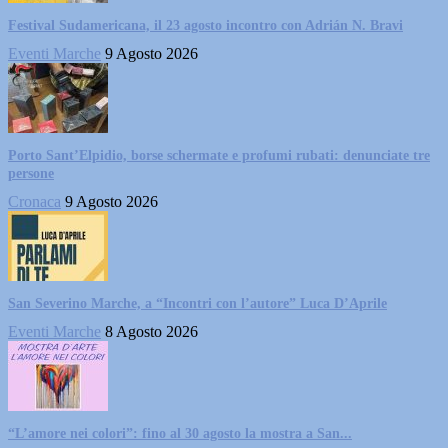
Festival Sudamericana, il 23 agosto incontro con Adrián N. Bravi
Eventi Marche
9 Agosto 2026
Porto Sant’Elpidio, borse schermate e profumi rubati: denunciate tre
persone
Cronaca
9 Agosto 2026
San Severino Marche, a “Incontri con l’autore” Luca D’Aprile
Eventi Marche
8 Agosto 2026
“L’amore nei colori”: fino al 30 agosto la mostra a San...