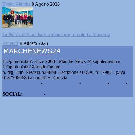
Eventi Marche
8 Agosto 2026
La Polizia di Stato ha ricordato i propri caduti a Macerata
Attualità
8 Agosto 2026
L'Opinionista © since 2008 - Marche News 24 supplemento a
L'Opinionista Giornale Online
n. reg. Trib. Pescara n.08/08 - Iscrizione al ROC n°17982 - p.iva
01873660680 a cura di A. Gulizia
Pubblicità e contatti
-
Notizie del giorno
-
Informazioni
-
Privacy
-
Cookie
SOCIAL:
Facebook
-
X