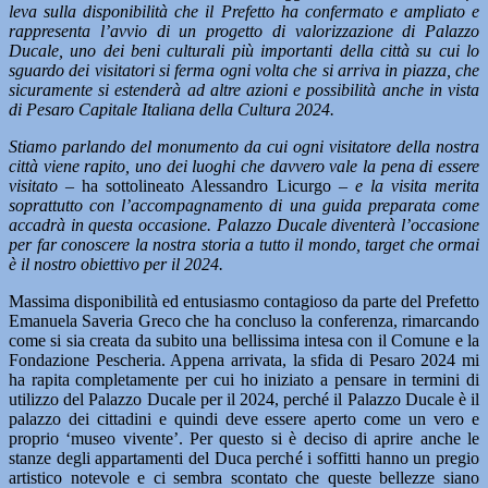
leva sulla disponibilità che il Prefetto ha confermato e ampliato e
rappresenta l’avvio di un progetto di valorizzazione di Palazzo
Ducale, uno dei beni culturali più importanti della città su cui lo
sguardo dei visitatori si ferma ogni volta che si arriva in piazza, che
sicuramente si estenderà ad altre azioni e possibilità anche in vista
di Pesaro Capitale Italiana della Cultura 2024.
Stiamo parlando del monumento da cui ogni visitatore della nostra
città viene rapito, uno dei luoghi che davvero vale la pena di essere
visitato
– ha sottolineato Alessandro Licurgo –
e la visita merita
soprattutto con l’accompagnamento di una guida preparata come
accadrà in questa occasione. Palazzo Ducale diventerà l’occasione
per far conoscere la nostra storia a tutto il mondo, target che ormai
è il nostro obiettivo per il 2024.
Massima disponibilità ed entusiasmo contagioso da parte del Prefetto
Emanuela Saveria Greco che ha concluso la conferenza, rimarcando
come si sia creata da subito una bellissima intesa con il Comune e la
Fondazione Pescheria. Appena arrivata, la sfida di Pesaro 2024 mi
ha rapita completamente per cui ho iniziato a pensare in termini di
utilizzo del Palazzo Ducale per il 2024, perché il Palazzo Ducale è il
palazzo dei cittadini e quindi deve essere aperto come un vero e
proprio ‘museo vivente’. Per questo si è deciso di aprire anche le
stanze degli appartamenti del Duca perché i soffitti hanno un pregio
artistico notevole e ci sembra scontato che queste bellezze siano