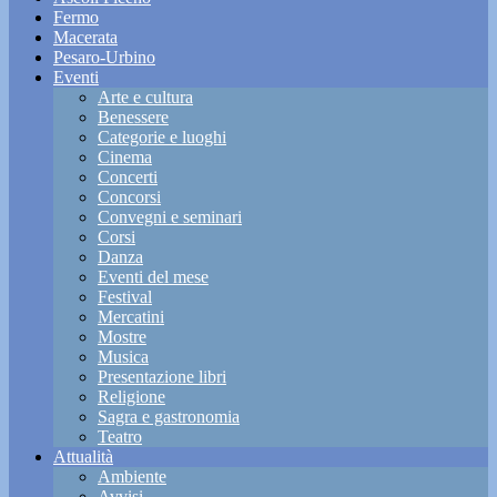
Fermo
Macerata
Pesaro-Urbino
Eventi
Arte e cultura
Benessere
Categorie e luoghi
Cinema
Concerti
Concorsi
Convegni e seminari
Corsi
Danza
Eventi del mese
Festival
Mercatini
Mostre
Musica
Presentazione libri
Religione
Sagra e gastronomia
Teatro
Attualità
Ambiente
Avvisi