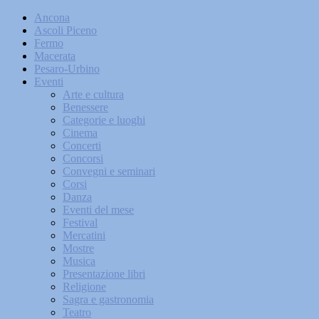
Ancona
Ascoli Piceno
Fermo
Macerata
Pesaro-Urbino
Eventi
Arte e cultura
Benessere
Categorie e luoghi
Cinema
Concerti
Concorsi
Convegni e seminari
Corsi
Danza
Eventi del mese
Festival
Mercatini
Mostre
Musica
Presentazione libri
Religione
Sagra e gastronomia
Teatro