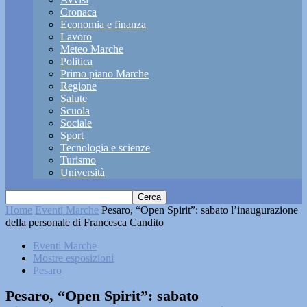
Cronaca
Economia e finanza
Lavoro
Meteo Marche
Politica
Primo piano Marche
Regione
Salute
Scuola
Sociale
Sport
Tecnologia e scienze
Turismo
Università
Home
Eventi Marche
Pesaro, “Open Spirit”: sabato l’inaugurazione
della personale di Francesca Candito
Eventi Marche
Mostre esposizioni
Pesaro
Pesaro, “Open Spirit”: sabato