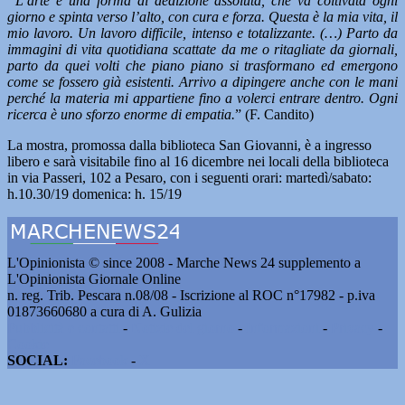
“L’arte è una forma di dedizione assoluta, che va coltivata ogni
giorno e spinta verso l’alto, con cura e forza. Questa è la mia vita, il
mio lavoro. Un lavoro difficile, intenso e totalizzante. (…) Parto da
immagini di vita quotidiana scattate da me o ritagliate da giornali,
parto da quei volti che piano piano si trasformano ed emergono
come se fossero già esistenti. Arrivo a dipingere anche con le mani
perché la materia mi appartiene fino a volerci entrare dentro. Ogni
ricerca è uno sforzo enorme di empatia.
” (F. Candito)
La mostra, promossa dalla biblioteca San Giovanni, è a ingresso
libero e sarà visitabile fino al 16 dicembre nei locali della biblioteca
in via Passeri, 102 a Pesaro, con i seguenti orari: martedì/sabato:
h.10.30/19 domenica: h. 15/19
L'Opinionista © since 2008 - Marche News 24 supplemento a
L'Opinionista Giornale Online
n. reg. Trib. Pescara n.08/08 - Iscrizione al ROC n°17982 - p.iva
01873660680 a cura di A. Gulizia
Pubblicità e contatti
-
Notizie del giorno
-
Informazioni
-
Privacy
-
Cookie
SOCIAL:
Facebook
-
X