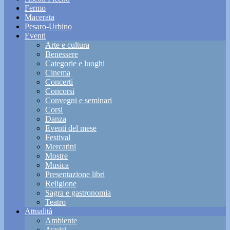
Fermo
Macerata
Pesaro-Urbino
Eventi
Arte e cultura
Benessere
Categorie e luoghi
Cinema
Concerti
Concorsi
Convegni e seminari
Corsi
Danza
Eventi del mese
Festival
Mercatini
Mostre
Musica
Presentazione libri
Religione
Sagra e gastronomia
Teatro
Attualità
Ambiente
Avvisi