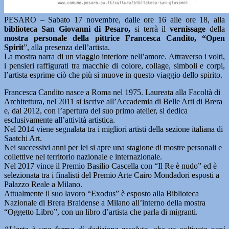
PESARO – Sabato 17 novembre, dalle ore 16 alle ore 18, alla
biblioteca San Giovanni di Pesaro,
si terrà il
vernissage
della
mostra personale della pittrice Francesca Candito, “Open
Spirit
”, alla presenza dell’artista.
La mostra narra di un viaggio interiore nell’amore. Attraverso i volti,
i pensieri raffigurati tra macchie di colore, collage, simboli e corpi,
l’artista esprime ciò che più si muove in questo viaggio dello spirito.
Francesca Candito nasce a Roma nel 1975. Laureata alla Facoltà di
Architettura, nel 2011 si iscrive all’Accademia di Belle Arti di Brera
e, dal 2012, con l’apertura del suo primo atelier, si dedica
esclusivamente all’attività artistica.
Nel 2014 viene segnalata tra i migliori artisti della sezione italiana di
Saatchi Art.
Nei successivi anni per lei si apre una stagione di mostre personali e
collettive nel territorio nazionale e internazionale.
Nel 2017 vince il Premio Basilio Cascella con “Il Re è nudo” ed è
selezionata tra i finalisti del Premio Arte Cairo Mondadori esposti a
Palazzo Reale a Milano.
Attualmente il suo lavoro “Exodus” è esposto alla Biblioteca
Nazionale di Brera Braidense a Milano all’interno della mostra
“Oggetto Libro”, con un libro d’artista che parla di migranti.