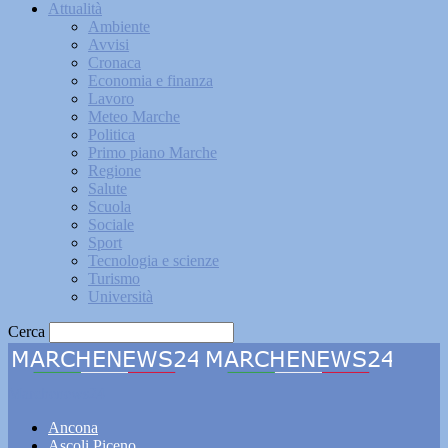
Attualità
Ambiente
Avvisi
Cronaca
Economia e finanza
Lavoro
Meteo Marche
Politica
Primo piano Marche
Regione
Salute
Scuola
Sociale
Sport
Tecnologia e scienze
Turismo
Università
Cerca
Marchenews24
Ancona
Ascoli Piceno