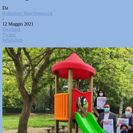
Da
Redazione Marchenews24
-
12 Maggio 2021
Facebook
Twitter
WhatsApp