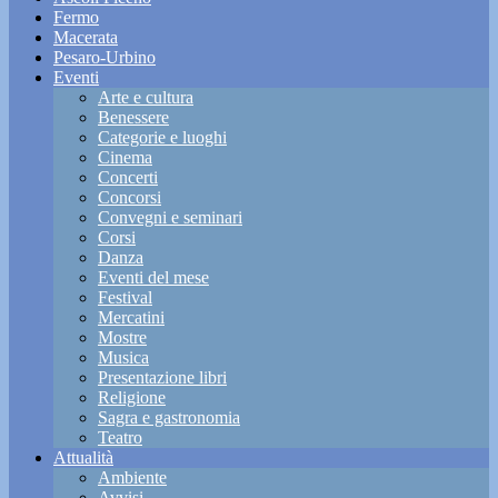
Fermo
Macerata
Pesaro-Urbino
Eventi
Arte e cultura
Benessere
Categorie e luoghi
Cinema
Concerti
Concorsi
Convegni e seminari
Corsi
Danza
Eventi del mese
Festival
Mercatini
Mostre
Musica
Presentazione libri
Religione
Sagra e gastronomia
Teatro
Attualità
Ambiente
Avvisi