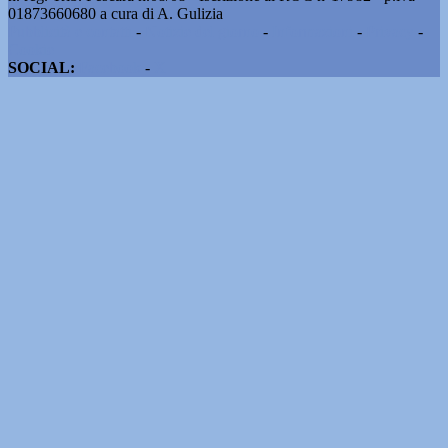
01873660680 a cura di A. Gulizia
Pubblicità e contatti
-
Notizie del giorno
-
Informazioni
-
Privacy
-
Cookie
SOCIAL:
Facebook
-
X