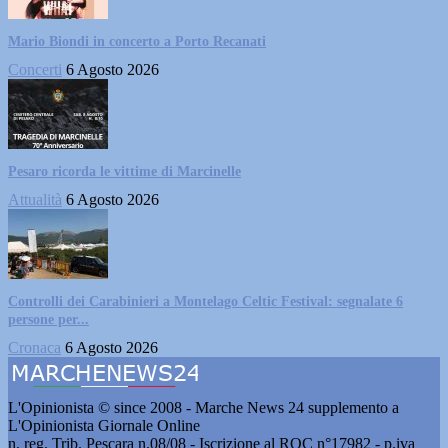
Mario Biondi in concerto a Porto Recanati
Concerti
6 Agosto 2026
Pesaro ricorda le vittime di Marcinelle
Attualità
6 Agosto 2026
Controlli dei Carabinieri a Montelago Celtic Festival: segnalate 6
persone per...
Cronaca
6 Agosto 2026
L'Opinionista © since 2008 - Marche News 24 supplemento a
L'Opinionista Giornale Online
n. reg. Trib. Pescara n.08/08 - Iscrizione al ROC n°17982 - p.iva