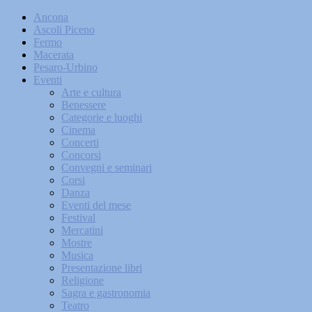
Ancona
Ascoli Piceno
Fermo
Macerata
Pesaro-Urbino
Eventi
Arte e cultura
Benessere
Categorie e luoghi
Cinema
Concerti
Concorsi
Convegni e seminari
Corsi
Danza
Eventi del mese
Festival
Mercatini
Mostre
Musica
Presentazione libri
Religione
Sagra e gastronomia
Teatro