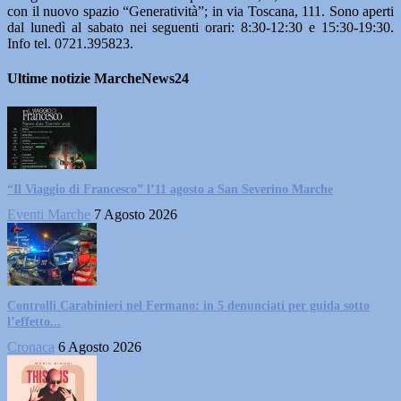
con il nuovo spazio “Generatività”; in via Toscana, 111. Sono aperti
dal lunedì al sabato nei seguenti orari: 8:30-12:30 e 15:30-19:30.
Info tel. 0721.395823.
Ultime notizie MarcheNews24
“Il Viaggio di Francesco” l’11 agosto a San Severino Marche
Eventi Marche
7 Agosto 2026
Controlli Carabinieri nel Fermano: in 5 denunciati per guida sotto
l’effetto...
Cronaca
6 Agosto 2026