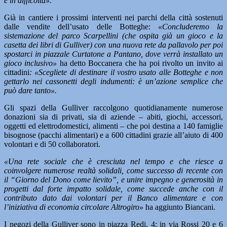
è in difficoltà».
Già in cantiere i prossimi interventi nei parchi della città sostenuti
dalle vendite dell’usato delle Botteghe:
«Concluderemo la
sistemazione del parco Scarpellini (che ospita già un gioco e la
casetta dei libri di Gulliver) con una nuova rete da pallavolo per poi
spostarci in piazzale Curtatone a Pantano, dove verrà installato un
gioco inclusivo»
ha detto Boccanera che ha poi rivolto un invito ai
cittadini
: «Scegliete di destinare il vostro usato alle Botteghe e non
gettarlo nei cassonetti degli indumenti: è un’azione semplice che
può dare tanto».
Gli spazi della Gulliver raccolgono quotidianamente numerose
donazioni sia di privati, sia di aziende – abiti, giochi, accessori,
oggetti ed elettrodomestici, alimenti – che poi destina a 140 famiglie
bisognose (pacchi alimentari) e a 600 cittadini grazie all’aiuto di 400
volontari e di 50 collaboratori.
«Una rete sociale che è cresciuta nel tempo e che riesce a
coinvolgere numerose realtà solidali, come successo di recente con
il “Giorno del Dono come lievito”, e unire impegno e generosità in
progetti dal forte impatto solidale, come succede anche con il
contributo dato dai volontari per il Banco alimentare e con
l’iniziativa di economia circolare Altrogiro»
ha aggiunto Biancani.
I negozi della Gulliver sono in piazza Redi, 4; in via Rossi 20 e 6