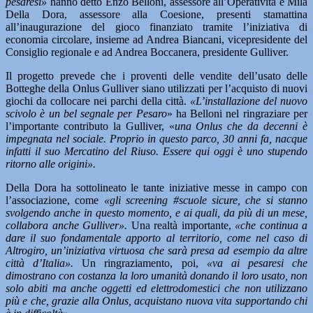
pesaresi»
hanno detto Enzo Belloni, assessore all’Operatività e Mila
Della Dora, assessore alla Coesione, presenti stamattina
all’inaugurazione del gioco finanziato tramite l’iniziativa di
economia circolare, insieme ad Andrea Biancani, vicepresidente del
Consiglio regionale e ad Andrea Boccanera, presidente Gulliver.
Il progetto prevede che i proventi delle vendite dell’usato delle
Botteghe della Onlus Gulliver siano utilizzati per l’acquisto di nuovi
giochi da collocare nei parchi della città.
«L’installazione del nuovo
scivolo è un bel segnale per Pesaro
» ha Belloni nel ringraziare per
l’importante contributo la Gulliver, «
una Onlus che da decenni è
impegnata nel sociale. Proprio in questo parco, 30 anni fa, nacque
infatti il suo Mercatino del Riuso. Essere qui oggi è uno stupendo
ritorno alle origini».
Della Dora ha sottolineato le tante iniziative messe in campo con
l’associazione, come
«gli screening #scuole sicure, che si stanno
svolgendo anche in questo momento, e ai quali, da più di un mese,
collabora anche Gulliver».
Una realtà importante,
«che continua a
dare il suo fondamentale apporto al territorio, come nel caso di
Altrogiro, un’iniziativa virtuosa che sarà presa ad esempio da altre
città d’Italia».
Un ringraziamento, poi,
«va ai pesaresi che
dimostrano con costanza la loro umanità donando il loro usato, non
solo abiti ma anche oggetti ed elettrodomestici che non utilizzano
più e che, grazie alla Onlus, acquistano nuova vita supportando chi