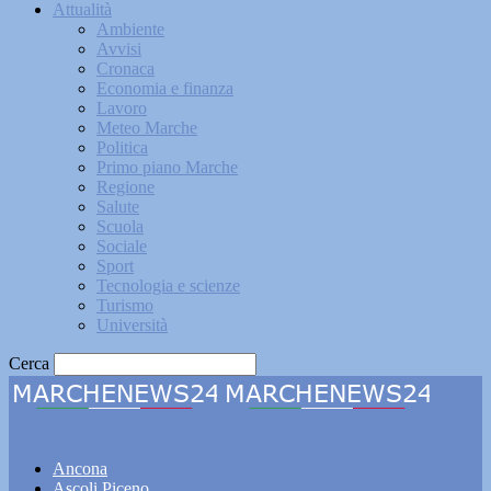
Attualità
Ambiente
Avvisi
Cronaca
Economia e finanza
Lavoro
Meteo Marche
Politica
Primo piano Marche
Regione
Salute
Scuola
Sociale
Sport
Tecnologia e scienze
Turismo
Università
Cerca
Marchenews24
Ancona
Ascoli Piceno