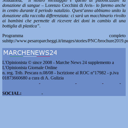
Solidarietà,
“Il nostro messaggio è quello di pubblicizzare la
donazione di sangue –
Lorenzo Cecchini di Avis
– lo faremo anche
in centro durante il periodo natalizio. Quest’anno abbiamo unito la
donazione alla raccolta differenziata: ci sarà un macchinario rivolto
ai bambini che permette di ricevere dei doni in cambio di una
bottiglia di plastica”.
Programma completo
suhttp://www.pesaroparcheggi.it/images/stories/PNC/brochure2019.p
L'Opinionista © since 2008 - Marche News 24 supplemento a
L'Opinionista Giornale Online
n. reg. Trib. Pescara n.08/08 - Iscrizione al ROC n°17982 - p.iva
01873660680 a cura di A. Gulizia
Pubblicità e contatti
-
Notizie del giorno
-
Informazioni
-
Privacy
-
Cookie
SOCIAL:
Facebook
-
X