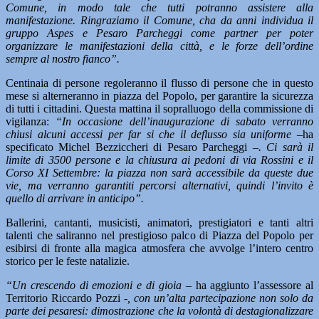
Comune, in modo tale che tutti potranno assistere alla
manifestazione. Ringraziamo il Comune, cha da anni individua il
gruppo Aspes e Pesaro Parcheggi come partner per poter
organizzare le manifestazioni della città, e le forze dell’ordine
sempre al nostro fianco”.
Centinaia di persone regoleranno il flusso di persone che in questo
mese si alterneranno in piazza del Popolo, per garantire la sicurezza
di tutti i cittadini. Questa mattina il sopralluogo della commissione di
vigilanza:
“In occasione dell’inaugurazione di sabato verranno
chiusi alcuni accessi per far si che il deflusso sia uniforme
–ha
specificato Michel Bezziccheri di Pesaro Parcheggi
–. Ci sarà il
limite di 3500 persone e la chiusura ai pedoni di via Rossini e il
Corso XI Settembre: la piazza non sarà accessibile da queste due
vie, ma verranno garantiti percorsi alternativi, quindi l’invito è
quello di arrivare in anticipo”.
Ballerini, cantanti, musicisti, animatori, prestigiatori e tanti altri
talenti che saliranno nel prestigioso palco di Piazza del Popolo per
esibirsi di fronte alla magica atmosfera che avvolge l’intero centro
storico per le feste natalizie.
“Un crescendo di emozioni e di gioia –
ha aggiunto l’assessore al
Territorio Riccardo Pozzi
-, con un’alta partecipazione non solo da
parte dei pesaresi: dimostrazione che la volontà di destagionalizzare