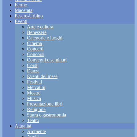
Fermo
Macerata
Pesaro-Urbino
Eventi
Arte e cultura
Benessere
Categorie e luoghi
Cinema
Concerti
Concorsi
Convegni e seminari
Corsi
Danza
Eventi del mese
Festival
Mercatini
Mostre
Musica
Presentazione libri
Religione
Sagra e gastronomia
Teatro
Attualità
Ambiente
Avvisi