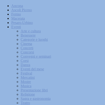
Ancona
Ascoli Piceno
Fermo
Macerata
Pesaro-Urbino
Eventi
Arte e cultura
Benessere
Categorie e luoghi
Cinema
Concerti
Concorsi
Convegni e seminari
Corsi
Danza
Eventi del mese
Festival
Mercatini
Mostre
Musica
Presentazione libri
Religione
Sagra e gastronomia
Teatro