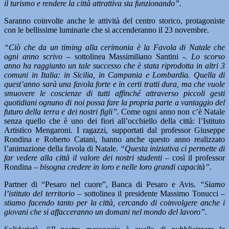
il turismo e rendere la città attrattiva sta funzionando”.
Saranno coinvolte anche le attività del centro storico, protagoniste
con le bellissime luminarie che si accenderanno il 23 novembre.
“Ciò che da un timing alla cerimonia è la Favola di Natale che
ogni anno scrivo –
sottolinea Massimiliano Santini
-. Lo scorso
anno ha raggiunto un tale successo che è stata riprodotta in altri 3
comuni in Italia: in Sicilia, in Campania e Lombardia. Quella di
quest’anno sarà una favola forte e in certi tratti dura, ma che vuole
smuovere le coscienze di tutti affinché attraverso piccoli gesti
quotidiani ognuno di noi possa fare la propria parte a vantaggio del
futuro della terra e dei nostri figli”.
Come ogni anno non c’è Natale
senza quello che è uno dei fiori all’occhiello della città: l’Istituto
Artistico Mengaroni. I ragazzi, supportati dal professor Giuseppe
Rondina e Roberto Catani, hanno anche questo anno realizzato
l’animazione della favola di Natale.
“Questa iniziativa ci permette di
far vedere alla città il valore dei nostri studenti –
così il professor
Rondina
– bisogna credere in loro e nelle loro grandi capacità”.
Partner di “Pesaro nel cuore”, Banca di Pesaro e Avis.
“Siamo
l’istituto del territorio –
sottolinea il presidente Massimo Tonucci
–
stiamo facendo tanto per la città, cercando di coinvolgere anche i
giovani che si affacceranno un domani nel mondo del lavoro”.