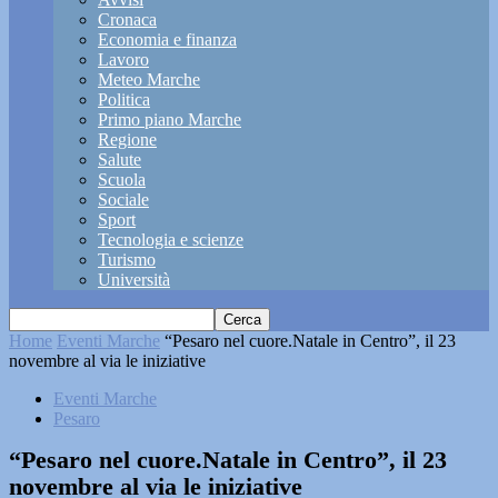
Cronaca
Economia e finanza
Lavoro
Meteo Marche
Politica
Primo piano Marche
Regione
Salute
Scuola
Sociale
Sport
Tecnologia e scienze
Turismo
Università
Home
Eventi Marche
“Pesaro nel cuore.Natale in Centro”, il 23
novembre al via le iniziative
Eventi Marche
Pesaro
“Pesaro nel cuore.Natale in Centro”, il 23
novembre al via le iniziative