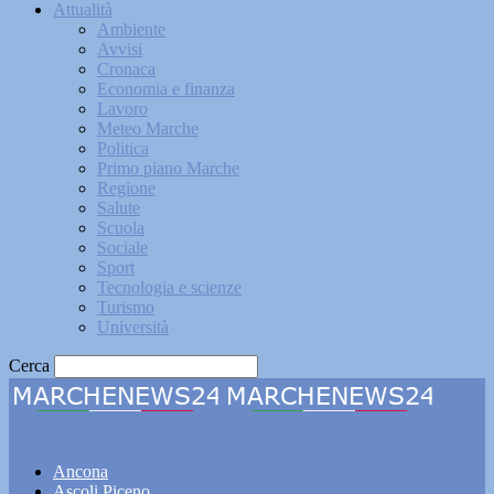
Attualità
Ambiente
Avvisi
Cronaca
Economia e finanza
Lavoro
Meteo Marche
Politica
Primo piano Marche
Regione
Salute
Scuola
Sociale
Sport
Tecnologia e scienze
Turismo
Università
Cerca
Marchenews24
Ancona
Ascoli Piceno