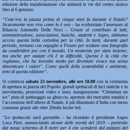
edizione della manifestazione che animerà le vie del centro storico
fino al 6 gennaio.
“Com’era la piazza prima di cinque anni fa durante il Natale?
Sicuramente non viva come lo è ora –
ha evidenziato l’assessore al
Bilancio Antonello Delle Noci
-. Grazie al contributo di tutti,
amministrazione, associazioni, banche, studenti e Aspes, abbiamo
acceso questa bella cartolina per la città. In tanti, durante quel
periodo, tornano con orgoglio a Pesaro per scattare una fotografia
da condividere poi con il mondo. Un momento per stare insieme,
ma anche per aiutare chi è in difficoltà. Questa è la città che
vogliamo, che ha investito molto per diventare vivace ma senza
dimenticare i valori”. Come quelli della sostenibilità e ambiente,
temi di questa edizione”.
Si comincia
sabato 23 novembre, alle ore 18.00
con la cerimonia
di apertura in piazza del Popolo: grandi spettacoli di luci statiche e in
movimento, proiezioni video e laser, inaugurazione “Christmas on
ice” pista di pattinaggio su ghiaccio, apertura dei mercatini natalizi e
l’accensione dell’albero di Natale, il più illuminato d’Italia con meno
consumo grazie alle oltre 20mila lucine led.
“Lo spettacolo sarà garantito –
ha ricordato il presidente Aspes
Luca Pieri,
annunciando alcune delle novità del 2019 – partendo
dal mega schermo di 8 metri per 4 che scenderà dal palazzo del