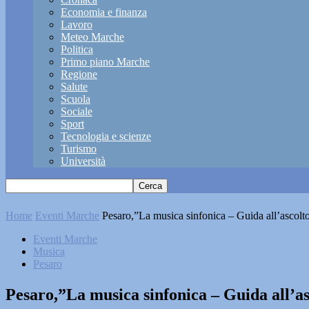
Economia e finanza
Lavoro
Meteo Marche
Politica
Primo piano Marche
Regione
Salute
Scuola
Sociale
Sport
Tecnologia e scienze
Turismo
Università
Home
Eventi Marche
Pesaro,”La musica sinfonica – Guida all’ascolto 
Eventi Marche
Musica
Pesaro
Pesaro,”La musica sinfonica – Guida all’a