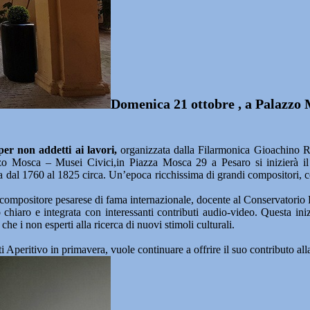
Domenica 21 ottobre , a Palazzo 
er non addetti ai lavori,
organizzata dalla Filarmonica Gioachino Ro
o Mosca – Musei Civici,in Piazza Mosca 29 a Pesaro si inizierà il p
 dal 1760 al 1825 circa. Un’epoca ricchissima di grandi compositori, con
 compositore pesarese di fama internazionale, docente al Conservatorio 
chiaro e integrata con interessanti contributi audio-video. Questa inizi
che i non esperti alla ricerca di nuovi stimoli culturali.
ti Aperitivo in primavera, vuole continuare a offrire il suo contributo a