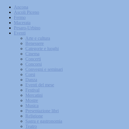
Ancona
Ascoli Piceno
Fermo
Macerata
Pesaro-Urbino
Eventi
Arte e cultura
Benessere
Categorie e luoghi
Cinema
Concerti
Concorsi
Convegni e seminari
Corsi
Danza
Eventi del mese
Festival
Mercatini
Mostre
Musica
Presentazione libri
Religione
Sagra e gastronomia
Teatro