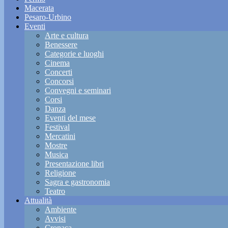
Macerata
Pesaro-Urbino
Eventi
Arte e cultura
Benessere
Categorie e luoghi
Cinema
Concerti
Concorsi
Convegni e seminari
Corsi
Danza
Eventi del mese
Festival
Mercatini
Mostre
Musica
Presentazione libri
Religione
Sagra e gastronomia
Teatro
Attualità
Ambiente
Avvisi
Cronaca