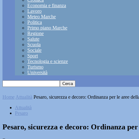
Economia e finanza
Lavoro
Meteo Marche
Politica
Primo piano Marche
Regione
Salute
Scuola
Sociale
Sport
Tecnologia e scienze
Turismo
Università
Home
Attualità
Pesaro, sicurezza e decoro: Ordinanza per le aree dell
Attualità
Pesaro
Pesaro, sicurezza e decoro: Ordinanza per 