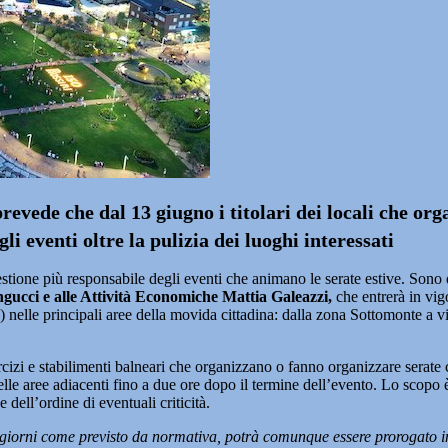
evede che dal 13 giugno i titolari dei locali che or
li eventi oltre la pulizia dei luoghi interessati
one più responsabile degli eventi che animano le serate estive. Sono qu
gucci e alle Attività Economiche Mattia Galeazzi,
che entrerà in vi
 nelle principali aree della movida cittadina: dalla zona Sottomonte a v
ercizi e stabilimenti balneari che organizzano o fanno organizzare serate
 nelle aree adiacenti fino a due ore dopo il termine dell’evento. Lo scop
dell’ordine di eventuali criticità.
 giorni come previsto da normativa, potrà comunque essere prorogato in