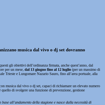
ganizzano musica dal vivo o dj set dovranno
esti gli obiettivi dell’ordinanza firmata, anche quest’anno, dal
gore per un mese,
dal 13 giugno fino al 12 luglio
(per un massimo di
iale Trieste e Lungomare Nazario Sauro, fino all’area portuale, alla
 con musica dal vivo o dj set, capaci di richiamare un elevato numero
o è quello di svolgere una funzione di prevenzione, gestione
 base all’andamento della stagione e nasce dalla necessità di