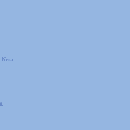
l Nera
zo