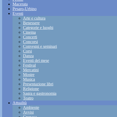
Macerata
Pesaro-Urbino
Eventi
Arte e cultura
Benessere
Categorie e luoghi
Cinema
Concerti
Concorsi
Convegni e seminari
Corsi
Danza
Eventi del mese
Festival
Mercatini
Mostre
Musica
Presentazione libri
Religione
Sagra e gastronomia
Teatro
Attualità
Ambiente
Avvisi
Cronaca