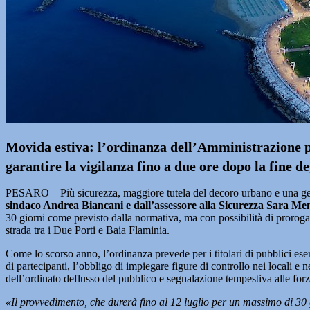
Movida estiva: l’ordinanza dell’Amministrazione pr
garantire la vigilanza fino a due ore dopo la fine deg
PESARO – Più sicurezza, maggiore tutela del decoro urbano e una gesti
sindaco Andrea Biancani e dall’assessore alla Sicurezza Sara Men
30 giorni come previsto dalla normativa, ma con possibilità di proroga)
strada tra i Due Porti e Baia Flaminia.
Come lo scorso anno, l’ordinanza prevede per i titolari di pubblici es
di partecipanti, l’obbligo di impiegare figure di controllo nei locali e
dell’ordinato deflusso del pubblico e segnalazione tempestiva alle forze 
«Il provvedimento, che durerà fino al 12 luglio per un massimo di 30