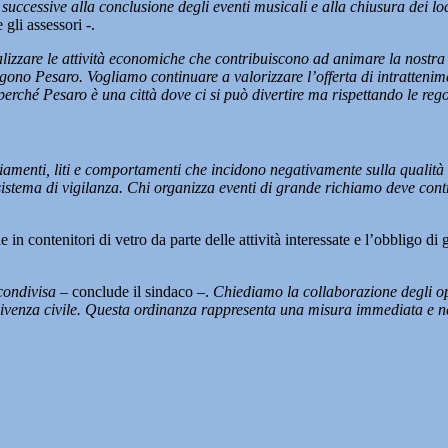
e successive alla conclusione degli eventi musicali e alla chiusura dei 
gli assessori -.
penalizzare le attività economiche che contribuiscono ad animare la nostr
e scelgono Pesaro. Vogliamo continuare a valorizzare l’offerta di intrat
erché Pesaro è una città dove ci si può divertire ma rispettando le rego
amenti, liti e comportamenti che incidono negativamente sulla qualità d
sistema di vigilanza. Chi organizza eventi di grande richiamo deve contr
 in contenitori di vetro da parte delle attività interessate e l’obbligo di
condivisa
– conclude il sindaco –.
Chiediamo la collaborazione degli op
ivenza civile. Questa ordinanza rappresenta una misura immediata e necess