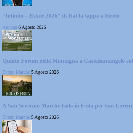
“Infinito – Estate 2026” di Raf fa tappa a Sirolo
Ancona
6 Agosto 2026
Quinto Forum della Montagna a Castelsantangelo su
Eventi Marche
5 Agosto 2026
A San Severino Marche Isola in Festa per San Loren
Eventi Marche
5 Agosto 2026