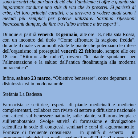
sono incontri che parlano di ciò che l’ambiente ci offre e quanto sia
importante condurre uno stile di vita che lo preservi. Si parlerà di
erbe, dei loro principi curativi, e si arriverà a vedere quali sono i
metodi più semplici per poterle utilizzare. Saranno riflessioni
interessanti dunque, da fare tra l’altro insieme a tre esperti”.
Dunque si partirà
venerdì 18 gennaio
, alle ore 18, nella sala Rossa,
con un incontro dal titolo “Come affrontare la stagione fredda”,
durante il quale verranno illustrate le piante che potenziano le difese
dell’organismo; si proseguirà
venerdì 22 febbraio
, sempre alle ore
18 con “Ritorno alle radici”, ovvero “le piante spontanee per
l’alimentazione e la salute: dall’antica fitoalimurgia alla moderna
nutraceutica”.
Infine,
sabato 23 marzo,
“Obiettivo benessere”, come depurarsi e
disintossicarsi in modo naturale.
Stefania La Badessa
Farmacista e scrittrice, esperta di piante medicinali e medicine
complementari, collabora con riviste di settore a diffusione nazionale
con articoli sul benessere naturale, sulle piante, sull’aromaterapia e
sull’etnobotanica. Svolge attività di formazione e divulgazione
scientifica in sede di congressi, seminari e corsi di aggiornamento.
Fornisce di frequente consulenza – in qualità di esperto – in
programmi televisivi su media nazionali quali Rai 1 (La prova del