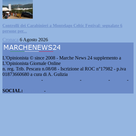
Controlli dei Carabinieri a Montelago Celtic Festival: segnalate 6
persone per...
Cronaca
6 Agosto 2026
L'Opinionista © since 2008 - Marche News 24 supplemento a
L'Opinionista Giornale Online
n. reg. Trib. Pescara n.08/08 - Iscrizione al ROC n°17982 - p.iva
01873660680 a cura di A. Gulizia
Pubblicità e contatti
-
Notizie del giorno
-
Informazioni
-
Privacy
-
Cookie
SOCIAL:
Facebook
-
X