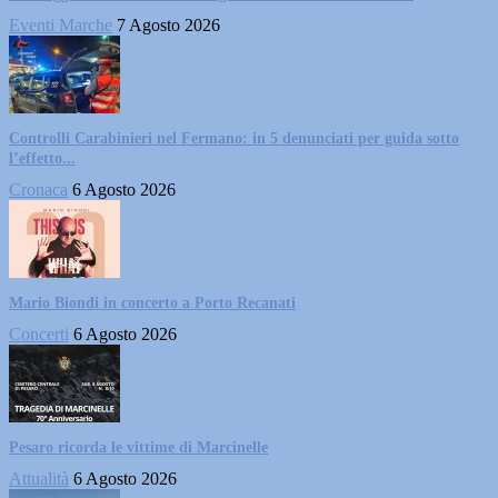
Eventi Marche
7 Agosto 2026
Controlli Carabinieri nel Fermano: in 5 denunciati per guida sotto
l’effetto...
Cronaca
6 Agosto 2026
Mario Biondi in concerto a Porto Recanati
Concerti
6 Agosto 2026
Pesaro ricorda le vittime di Marcinelle
Attualità
6 Agosto 2026