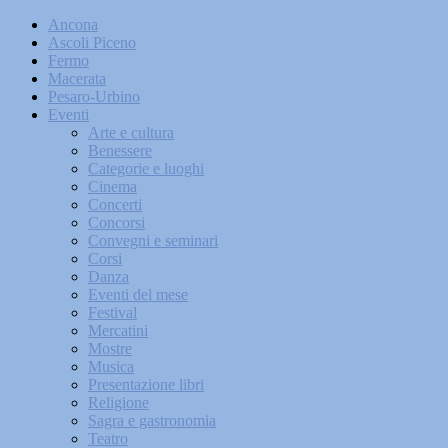
Ancona
Ascoli Piceno
Fermo
Macerata
Pesaro-Urbino
Eventi
Arte e cultura
Benessere
Categorie e luoghi
Cinema
Concerti
Concorsi
Convegni e seminari
Corsi
Danza
Eventi del mese
Festival
Mercatini
Mostre
Musica
Presentazione libri
Religione
Sagra e gastronomia
Teatro