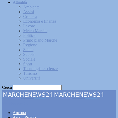
Attualità
Ambiente
Avvisi
Cronaca
Economia e finanza
Lavoro
Meteo Marche
Politica
Primo piano Marche
Regione
Salute
Scuola
Sociale
Sport
Tecnologia e scienze
Turismo
Università
Cerca
Marchenews24
Ancona
Ascoli Piceno