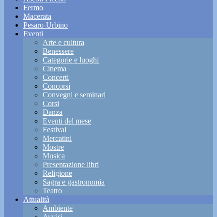
Fermo
Macerata
Pesaro-Urbino
Eventi
Arte e cultura
Benessere
Categorie e luoghi
Cinema
Concerti
Concorsi
Convegni e seminari
Corsi
Danza
Eventi del mese
Festival
Mercatini
Mostre
Musica
Presentazione libri
Religione
Sagra e gastronomia
Teatro
Attualità
Ambiente
Avvisi