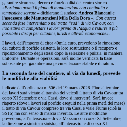
garantire sicurezza, decoro e funzionalità del centro storico.
«
Portiamo avanti il piano di manutenzioni con continuità e
tempistiche serrate
– dichiarano il sindaco
Andrea Biancani e
l’assessora alle Manutenzioni Mila Della Dora
–.
Con questa
seconda fase interveniamo nel tratto “sud” di via Cavour, con
l’obiettivo di completare i lavori prima di Pasqua e ridurre il più
possibile i disagi per cittadini, turisti e attività economiche».
I lavori, dell’importo di circa 40mila euro, prevedono la rimozione
dei cubetti di porfido esistenti, la loro sostituzione o il recupero e
riposizionamento degli stessi dopo la selezione e pulizia, in maniera
uniforme. Durante le operazioni, sarà inoltre verificata la base
sottostante per garantire una pavimentazione stabile e duratura.
La seconda fase del cantiere, al via da lunedì, prevede
le modifiche alla viabilità
indicate dall’ordinanza n. 506 del 19 marzo 2026. Fino al termine
dei lavori sarà vietato al transito dei veicoli il tratto di via Cavour tra
corso XI Settembre e via Cassi, dove si interverrà. Sarà invece
riaperto (dove i lavori sul porfido eseguiti nella prima metà del mese)
il tratto di via Cavour compreso tra via Cassi e viale Fiume (cioè la
SS16) ma con senso di marcia invertito. Le altre modifiche
prevedono, all’intersezione di via Mazzini con corso XI Settembre,
la direzione a sinistra a sinistra; all’intersezione di corso XI