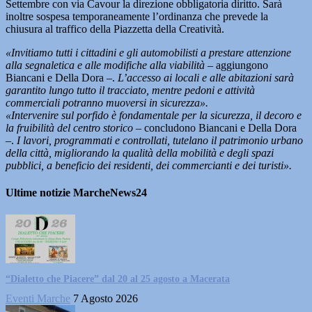
Settembre con via Cavour la direzione obbligatoria diritto. Sarà
inoltre sospesa temporaneamente l’ordinanza che prevede la
chiusura al traffico della Piazzetta della Creatività.
«Invitiamo tutti i cittadini e gli automobilisti a prestare attenzione
alla segnaletica e alle modifiche alla viabilità –
aggiungono
Biancani e Della Dora –.
L’accesso ai locali e alle abitazioni sarà
garantito lungo tutto il tracciato, mentre pedoni e attività
commerciali potranno muoversi in sicurezza».
«Intervenire sul porfido è fondamentale per la sicurezza, il decoro e
la fruibilità del centro storico –
concludono Biancani e Della Dora
–.
I lavori, programmati e controllati, tutelano il patrimonio urbano
della città, migliorando la qualità della mobilità e degli spazi
pubblici, a beneficio dei residenti, dei commercianti e dei turisti».
Ultime notizie MarcheNews24
“Dialetto che Piacere” dal 20 al 25 agosto a Macerata
Eventi Marche
7 Agosto 2026