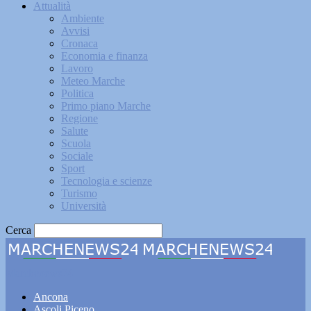
Attualità
Ambiente
Avvisi
Cronaca
Economia e finanza
Lavoro
Meteo Marche
Politica
Primo piano Marche
Regione
Salute
Scuola
Sociale
Sport
Tecnologia e scienze
Turismo
Università
Cerca
Marchenews24
Ancona
Ascoli Piceno