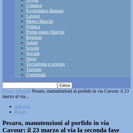
Cronaca
Economia e finanza
Lavoro
Meteo Marche
Politica
Primo piano Marche
Regione
Salute
Scuola
Sociale
Sport
Tecnologia e scienze
Turismo
Università
Home
Attualità
Pesaro, manutenzioni al porfido in via Cavour: il 23
marzo al via...
Attualità
Pesaro
Pesaro, manutenzioni al porfido in via
Cavour: il 23 marzo al via la seconda fase