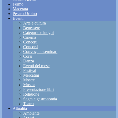
Fermo
Macerata
Pesaro-Urbino
Eventi
Arte e cultura
Benessere
Categorie e luoghi
Cinema
Concerti
Concorsi
Convegni e seminari
Corsi
Danza
Eventi del mese
Festival
Mercatini
Mostre
Musica
Presentazione libri
Religione
Sagra e gastronomia
Teatro
Attualità
Ambiente
Avvisi