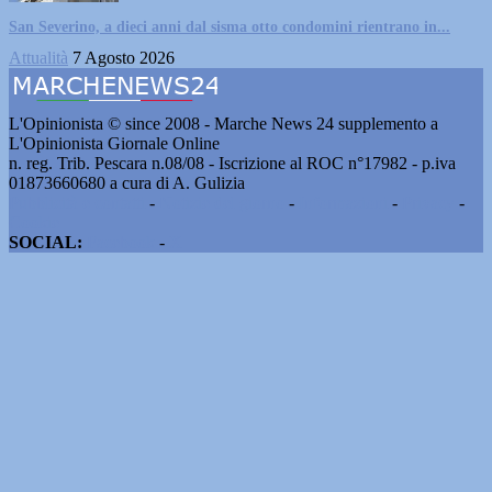
San Severino, a dieci anni dal sisma otto condomini rientrano in...
Attualità
7 Agosto 2026
L'Opinionista © since 2008 - Marche News 24 supplemento a
L'Opinionista Giornale Online
n. reg. Trib. Pescara n.08/08 - Iscrizione al ROC n°17982 - p.iva
01873660680 a cura di A. Gulizia
Pubblicità e contatti
-
Notizie del giorno
-
Informazioni
-
Privacy
-
Cookie
SOCIAL:
Facebook
-
X