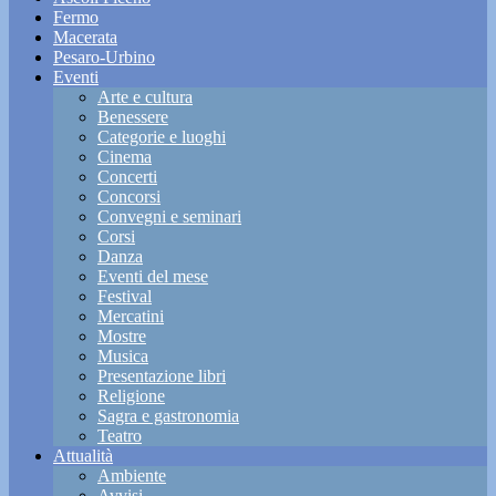
Fermo
Macerata
Pesaro-Urbino
Eventi
Arte e cultura
Benessere
Categorie e luoghi
Cinema
Concerti
Concorsi
Convegni e seminari
Corsi
Danza
Eventi del mese
Festival
Mercatini
Mostre
Musica
Presentazione libri
Religione
Sagra e gastronomia
Teatro
Attualità
Ambiente
Avvisi