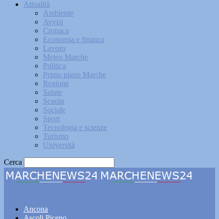
Attualità
Ambiente
Avvisi
Cronaca
Economia e finanza
Lavoro
Meteo Marche
Politica
Primo piano Marche
Regione
Salute
Scuola
Sociale
Sport
Tecnologia e scienze
Turismo
Università
Cerca
Marchenews24
Ancona
Ascoli Piceno