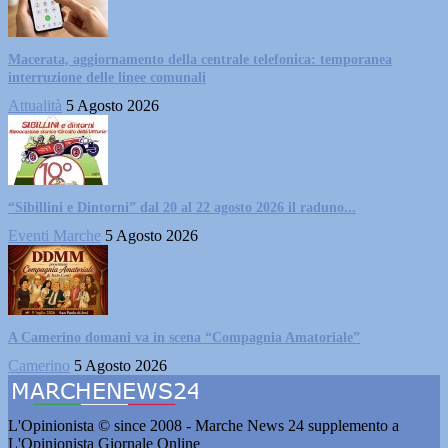
Macerata, aggiornamento della centrale telefonica: temporanea
interruzione delle linee comunali
Attualità
5 Agosto 2026
“Sibillini e Dintorni” dal 20 al 22 agosto 2026 il raduno...
Eventi Marche
5 Agosto 2026
A Camerino domani va in scena “Compagnia Amatoriale”
Camerino
5 Agosto 2026
L'Opinionista © since 2008 - Marche News 24 supplemento a
L'Opinionista Giornale Online