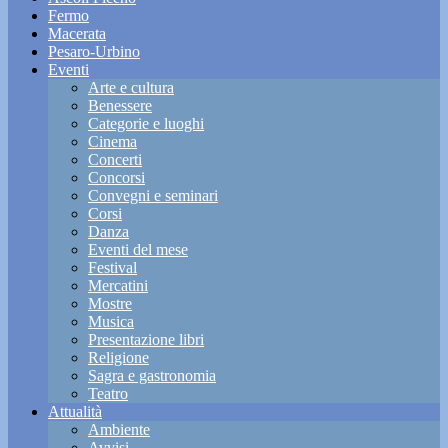
Fermo
Macerata
Pesaro-Urbino
Eventi
Arte e cultura
Benessere
Categorie e luoghi
Cinema
Concerti
Concorsi
Convegni e seminari
Corsi
Danza
Eventi del mese
Festival
Mercatini
Mostre
Musica
Presentazione libri
Religione
Sagra e gastronomia
Teatro
Attualità
Ambiente
Avvisi