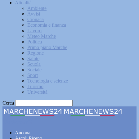
Attualità
Ambiente
Avvisi
Cronaca
Economia e finanza
Lavoro
Meteo Marche
Politica
Primo piano Marche
Regione
Salute
Scuola
Sociale
Sport
Tecnologia e scienze
Turismo
Università
Cerca
Marchenews24
Ancona
Ascoli Piceno