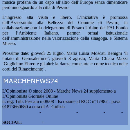
musica profana da un capo all’altro dell’Europa senza dimenticare
però uno sguardo alla città di Pesaro.
L’ingresso alla visita è libero. L’iniziativa è promossa
dall’Assessorato alla Bellezza del Comune di Pesaro, in
collaborazione con la delegazione di Pesaro Urbino del FAI Fondo
per l’Ambiente Italiano, partner ormai istituzionale
dell’amministrazione nella valorizzazione della sinagoga, e Sistema
Museo.
Prossime date: giovedì 25 luglio, Maria Luisa Moscati Benigni ‘Il
liutaio di Gerusalemme’; giovedì 8 agosto, Maria Chiara Mazzi
‘Guglielmo Ebreo e gli altri: la danza come arte e come tecnica nelle
corti del Rinascimento’.
L'Opinionista © since 2008 - Marche News 24 supplemento a
L'Opinionista Giornale Online
n. reg. Trib. Pescara n.08/08 - Iscrizione al ROC n°17982 - p.iva
01873660680 a cura di A. Gulizia
Pubblicità e contatti
-
Notizie del giorno
-
Informazioni
-
Privacy
-
Cookie
SOCIAL:
Facebook
-
X