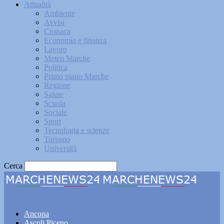
Attualità
Ambiente
Avvisi
Cronaca
Economia e finanza
Lavoro
Meteo Marche
Politica
Primo piano Marche
Regione
Salute
Scuola
Sociale
Sport
Tecnologia e scienze
Turismo
Università
Cerca
Marchenews24
Ancona
Ascoli Piceno