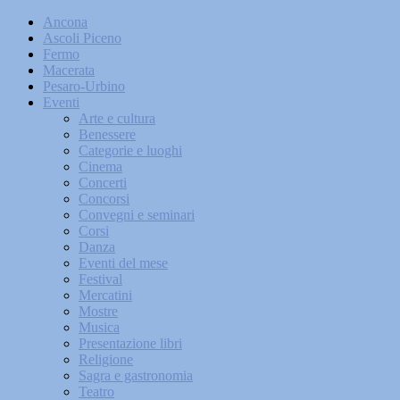
Ancona
Ascoli Piceno
Fermo
Macerata
Pesaro-Urbino
Eventi
Arte e cultura
Benessere
Categorie e luoghi
Cinema
Concerti
Concorsi
Convegni e seminari
Corsi
Danza
Eventi del mese
Festival
Mercatini
Mostre
Musica
Presentazione libri
Religione
Sagra e gastronomia
Teatro