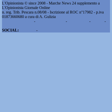
L'Opinionista © since 2008 - Marche News 24 supplemento a
L'Opinionista Giornale Online
n. reg. Trib. Pescara n.08/08 - Iscrizione al ROC n°17982 - p.iva
01873660680 a cura di A. Gulizia
Pubblicità e contatti
-
Notizie del giorno
-
Informazioni
-
Privacy
-
Cookie
SOCIAL:
Facebook
-
X