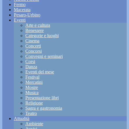
Fermo
Macerata
Pesaro-Urbino
Eventi
Arte e cultura
Benessere
Categorie e luoghi
Cinema
Concerti
Concorsi
Convegni e seminari
Corsi
Danza
Eventi del mese
Festival
Mercatini
Mostre
Musica
Presentazione libri
Religione
Sagra e gastronomia
Teatro
Attualità
Ambiente
Avvisi