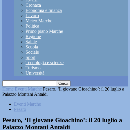
Cronaca
Economia e finanza
Lavoro
Meteo Marche
Politica
Primo piano Marche
Regione
Salute
Scuola
Sociale
Sport
Tecnologia e scienze
Turismo
Università
Home
Eventi Marche
Pesaro, ‘Il giovane Gioachino’: il 20 luglio a
Palazzo Montani Antaldi
Eventi Marche
Pesaro
Pesaro, ‘Il giovane Gioachino’: il 20 luglio a
Palazzo Montani Antaldi