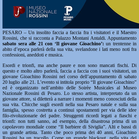
PESARO – Un insolito faccia a faccia fra i visitatori e il Maestro
Rossini, che si racconta a Palazzo Montani Antaldi. Appuntamento
sabato sera alle 21 con ‘Il giovane Gioachino’:
un trentenne in
abito d’epoca parlerà della sua vita, svelandone i lati meno noti fra
confessioni, aneddoti e musica.
Esordi e trionfi, ma anche paure e non sono mancati fischi. Di
questo e molto altro parlerà, faccia a faccia con i suoi visitatori, un
giovane Gioachino Rossini nel corso dell’appuntamento di sabato
20 luglio alle 21. L’evento si intitola proprio “Il giovane Gioachino”
ed è organizzato nell’ambito delle Soirèe Musicales al Museo
Nazionale Rossini di Pesaro. Lo stesso artista, interpretato da un
giovane attore, si diletterà a narrare i momenti meno conosciuti della
sua vita. Chicche sugli esordi nella sua Pesaro natale e sulla sua
famiglia, spesso costretta a continui spostamenti per via delle idee
filo-rivoluzionarie del padre. Struggenti ricordi legati a fiaschi e
trionfi: non tutti sanno, ad esempio, della disastrosa prima di un
capolavoro mondiale come “Il barbiere di Siviglia”. Alti e bassi di
un grande artista. Tanto che poco prima dei 40 anni, Gioachino
Rossini ha un tracollo. Come un grande blackout, nella vita del