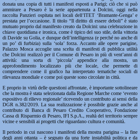
donata una copia di tutti i manifesti esposti a Parigi; ciò che si può
ammirare a Pesaro è la serie appartenuta a Dolcini, oggi nella
raccolta Panzieri ospitata nei locali dell’ITET ‘Bramante-Genga’ e
prestata per l’occasione. Il titolo “Il diritto di essere deboli” è stato
mutuato proprio dal manifesto creato da Dolcini: una celebrazione in
chiave quotidiana e ironica, come è tipico del suo stile, della vittoria
di Davide su Golia, e dunque dell’intelligenza (e perché no anche di
un po’ di furbizia) sulla ‘sola’ forza. Accanto alle opere parigine,
Palazzo Mosca accoglie una scelta di manifesti di pubblica utilità
che Dolcini realizzò per il Comune di Pesaro in più di vent’anni di
attività: una sorta di ‘piccola’ appendice alla mostra, un
approfondimento localizzato più che locale, che permette di
comprendere come il grafico ha interpretato tematiche sociali di
rilevanza mondiale e come poi queste sono circolate in città.
E proprio in virtù delle questioni affrontate, è importante sottolineare
che la mostra è stata selezionata dalla Regione Marche come ‘evento
espositivo di rilievo regionale’ ricevendo un contributo ai sensi della
DGR n.382/2019. La sua realizzazione è possibile grazie anche al
contributo di Banca di Pesaro Credito Cooperativo, Fondazione
Cassa di Risparmio di Pesaro, IFI S.p.A., realtà del territorio sempre
vicine e sensibili ai progetti che riguardano cultura e comunità.
Il periodo in cui nascono i manifesti della mostra parigina – la fine
degli anni ottanta – è segnato da una forte instabilità politica e da