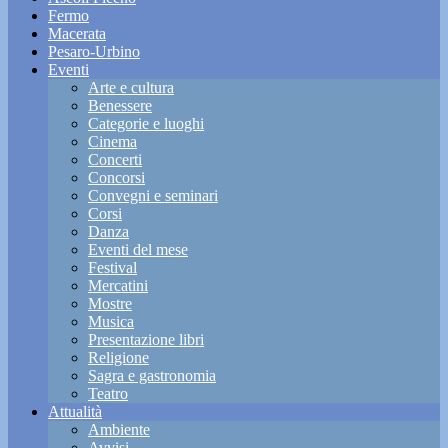
Fermo
Macerata
Pesaro-Urbino
Eventi
Arte e cultura
Benessere
Categorie e luoghi
Cinema
Concerti
Concorsi
Convegni e seminari
Corsi
Danza
Eventi del mese
Festival
Mercatini
Mostre
Musica
Presentazione libri
Religione
Sagra e gastronomia
Teatro
Attualità
Ambiente
Avvisi