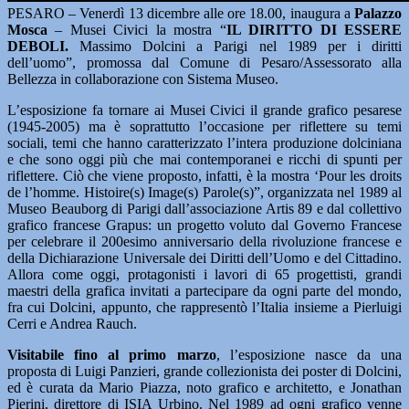
PESARO – Venerdì 13 dicembre alle ore 18.00, inaugura a
Palazzo
Mosca
– Musei Civici la mostra “
IL DIRITTO DI ESSERE
DEBOLI.
Massimo Dolcini a Parigi nel 1989 per i diritti
dell’uomo”, promossa dal Comune di Pesaro/Assessorato alla
Bellezza in collaborazione con Sistema Museo.
L’esposizione fa tornare ai Musei Civici il grande grafico pesarese
(1945-2005) ma è soprattutto l’occasione per riflettere su temi
sociali, temi che hanno caratterizzato l’intera produzione dolciniana
e che sono oggi più che mai contemporanei e ricchi di spunti per
riflettere. Ciò che viene proposto, infatti, è la mostra ‘Pour les droits
de l’homme. Histoire(s) Image(s) Parole(s)”, organizzata nel 1989 al
Museo Beauborg di Parigi dall’associazione Artis 89 e dal collettivo
grafico francese Grapus: un progetto voluto dal Governo Francese
per celebrare il 200esimo anniversario della rivoluzione francese e
della Dichiarazione Universale dei Diritti dell’Uomo e del Cittadino.
Allora come oggi, protagonisti i lavori di 65 progettisti, grandi
maestri della grafica invitati a partecipare da ogni parte del mondo,
fra cui Dolcini, appunto, che rappresentò l’Italia insieme a Pierluigi
Cerri e Andrea Rauch.
Visitabile fino al primo marzo
, l’esposizione nasce da una
proposta di Luigi Panzieri, grande collezionista dei poster di Dolcini,
ed è curata da Mario Piazza, noto grafico e architetto, e Jonathan
Pierini, direttore di ISIA Urbino. Nel 1989 ad ogni grafico venne