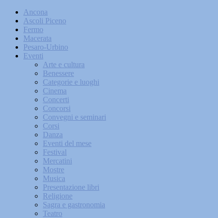
Ancona
Ascoli Piceno
Fermo
Macerata
Pesaro-Urbino
Eventi
Arte e cultura
Benessere
Categorie e luoghi
Cinema
Concerti
Concorsi
Convegni e seminari
Corsi
Danza
Eventi del mese
Festival
Mercatini
Mostre
Musica
Presentazione libri
Religione
Sagra e gastronomia
Teatro