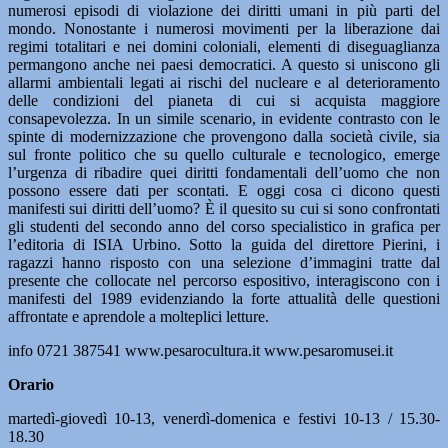
numerosi episodi di violazione dei diritti umani in più parti del
mondo. Nonostante i numerosi movimenti per la liberazione dai
regimi totalitari e nei domini coloniali, elementi di diseguaglianza
permangono anche nei paesi democratici. A questo si uniscono gli
allarmi ambientali legati ai rischi del nucleare e al deterioramento
delle condizioni del pianeta di cui si acquista maggiore
consapevolezza. In un simile scenario, in evidente contrasto con le
spinte di modernizzazione che provengono dalla società civile, sia
sul fronte politico che su quello culturale e tecnologico, emerge
l’urgenza di ribadire quei diritti fondamentali dell’uomo che non
possono essere dati per scontati. E oggi cosa ci dicono questi
manifesti sui diritti dell’uomo? È il quesito su cui si sono confrontati
gli studenti del secondo anno del corso specialistico in grafica per
l’editoria di ISIA Urbino. Sotto la guida del direttore Pierini, i
ragazzi hanno risposto con una selezione d’immagini tratte dal
presente che collocate nel percorso espositivo, interagiscono con i
manifesti del 1989 evidenziando la forte attualità delle questioni
affrontate e aprendole a molteplici letture.
info 0721 387541 www.pesarocultura.it www.pesaromusei.it
Orario
martedì-giovedì 10-13, venerdì-domenica e festivi 10-13 / 15.30-
18.30