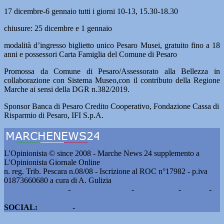
17 dicembre-6 gennaio tutti i giorni 10-13, 15.30-18.30
chiusure: 25 dicembre e 1 gennaio
modalità d’ingresso biglietto unico Pesaro Musei, gratuito fino a 18
anni e possessori Carta Famiglia del Comune di Pesaro
Promossa da Comune di Pesaro/Assessorato alla Bellezza in
collaborazione con Sistema Museo,con il contributo della Regione
Marche ai sensi della DGR n.382/2019.
Sponsor Banca di Pesaro Credito Cooperativo, Fondazione Cassa di
Risparmio di Pesaro, IFI S.p.A.
L'Opinionista © since 2008 - Marche News 24 supplemento a
L'Opinionista Giornale Online
n. reg. Trib. Pescara n.08/08 - Iscrizione al ROC n°17982 - p.iva
01873660680 a cura di A. Gulizia
Pubblicità e contatti
-
Notizie del giorno
-
Informazioni
-
Privacy
-
Cookie
SOCIAL:
Facebook
-
X