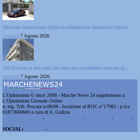
Tolentino, inosservanza foglio via obbligatorio: denunciato 34enne
Cronaca
7 Agosto 2026
San Severino, a dieci anni dal sisma otto condomini rientrano in...
Attualità
7 Agosto 2026
L'Opinionista © since 2008 - Marche News 24 supplemento a
L'Opinionista Giornale Online
n. reg. Trib. Pescara n.08/08 - Iscrizione al ROC n°17982 - p.iva
01873660680 a cura di A. Gulizia
Pubblicità e contatti
-
Notizie del giorno
-
Informazioni
-
Privacy
-
Cookie
SOCIAL:
Facebook
-
X