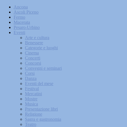
Ancona
Ascoli Piceno
Fermo
Macerata
Pesaro-Urbino
Eventi
Arte e cultura
Benessere
Categorie e luoghi
Cinema
Concerti
Concorsi
Convegni e seminari
Corsi
Danza
Eventi del mese
Festival
Mercatini
Mostre
Musica
Presentazione libri
Religione
Sagra e gastronomia
Teatro