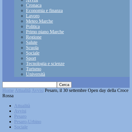
Cronaca
Economia e finanza
Lavoro
Meteo Marche
Politica
Primo piano Marche
Regione
Salute
Scuola
Sociale
Sport
Tecnologia e scienze
Turismo
Università
Home
Attualità
Avvisi
Pesaro, il 30 settembre Open day della Croce
Rossa
Attualità
Avvisi
Pesaro
Pesaro-Urbino
Sociale