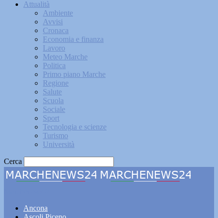
Attualità
Ambiente
Avvisi
Cronaca
Economia e finanza
Lavoro
Meteo Marche
Politica
Primo piano Marche
Regione
Salute
Scuola
Sociale
Sport
Tecnologia e scienze
Turismo
Università
Cerca
Marchenews24
Ancona
Ascoli Piceno