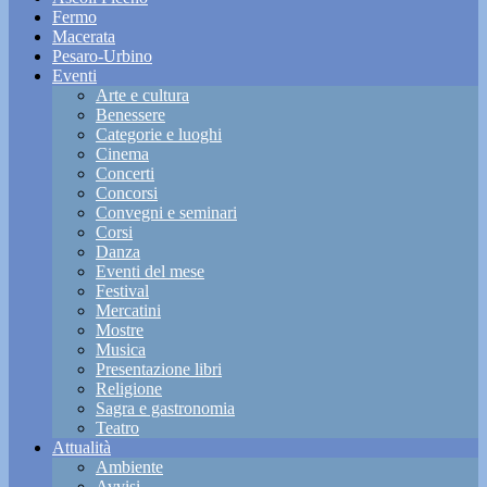
Fermo
Macerata
Pesaro-Urbino
Eventi
Arte e cultura
Benessere
Categorie e luoghi
Cinema
Concerti
Concorsi
Convegni e seminari
Corsi
Danza
Eventi del mese
Festival
Mercatini
Mostre
Musica
Presentazione libri
Religione
Sagra e gastronomia
Teatro
Attualità
Ambiente
Avvisi