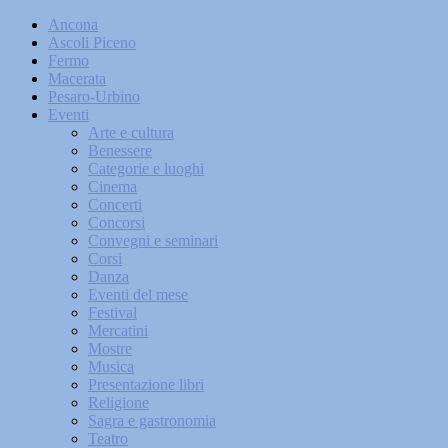
Ancona
Ascoli Piceno
Fermo
Macerata
Pesaro-Urbino
Eventi
Arte e cultura
Benessere
Categorie e luoghi
Cinema
Concerti
Concorsi
Convegni e seminari
Corsi
Danza
Eventi del mese
Festival
Mercatini
Mostre
Musica
Presentazione libri
Religione
Sagra e gastronomia
Teatro