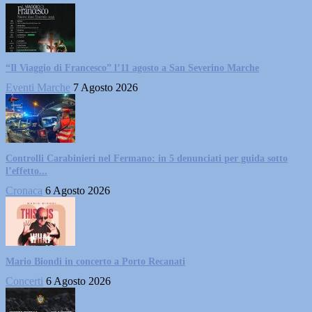
“Il Viaggio di Francesco” l’11 agosto a San Severino Marche
Eventi Marche
7 Agosto 2026
Controlli Carabinieri nel Fermano: in 5 denunciati per guida sotto
l’effetto...
Cronaca
6 Agosto 2026
Mario Biondi in concerto a Porto Recanati
Concerti
6 Agosto 2026