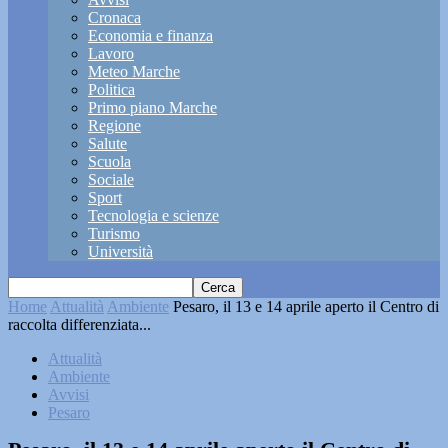
Cronaca
Economia e finanza
Lavoro
Meteo Marche
Politica
Primo piano Marche
Regione
Salute
Scuola
Sociale
Sport
Tecnologia e scienze
Turismo
Università
Home
Attualità
Ambiente
Pesaro, il 13 e 14 aprile aperto il Centro di
raccolta differenziata...
Attualità
Ambiente
Avvisi
Pesaro