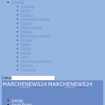
Attualità
Ambiente
Avvisi
Cronaca
Economia e finanza
Lavoro
Meteo Marche
Politica
Primo piano Marche
Regione
Salute
Scuola
Sociale
Sport
Tecnologia e scienze
Turismo
Università
Cerca
Marchenews24
Ancona
Ascoli Piceno