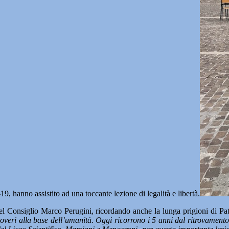
19, hanno assistito ad una toccante lezione di legalità e libertà.
 del Consiglio Marco Perugini, ricordando anche la lunga prigioni di Pa
 doveri alla base dell’umanità. Oggi ricorrono i 5 anni dal ritrovamento