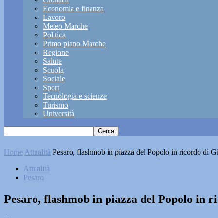
Economia e finanza
Lavoro
Meteo Marche
Politica
Primo piano Marche
Regione
Salute
Scuola
Sociale
Sport
Tecnologia e scienze
Turismo
Università
Home
Attualità
Pesaro, flashmob in piazza del Popolo in ricordo di G
Attualità
Pesaro
Pesaro, flashmob in piazza del Popolo in r