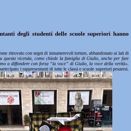
tanti degli studenti delle scuole superiori hanno
ne ritrovato con segni di innumerevoli torture, abbandonato ai lati di
u questa vicenda, come chiede la famiglia di Giulio, anche per fare
o a diffondere con forza “la voce” di Giulio, la voce della verità».
cipato i rappresentanti di tutte le classi e scuole superiori pesaresi.