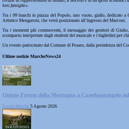
Grazie ai rappresentanti di istituto, a docenti e ai dirigenti scolast
loro famiglie».
Tra i 99 banchi in piazza del Popolo, uno vuoto, giallo, dedicato a 
Artistico Mengaroni, che verrà posizionato all’ingresso del Marconi.
Tra i momenti più commoventi, il messaggio dei genitori di Giulio, 
scomparso interpretate dagli studenti del musicale e i bigliettini per chie
Un evento patrocinato dal Comune di Pesaro, dalla presidenza del Consi
Ultime notizie MarcheNews24
Quinto Forum della Montagna a Castelsantangelo su
Eventi Marche
5 Agosto 2026