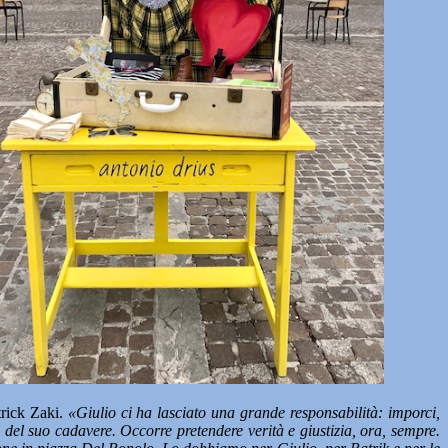
trick Zaki.
«Giulio ci ha lasciato una grande responsabilità: imporci,
 del suo cadavere. Occorre pretendere verità e giustizia, ora, sempre.