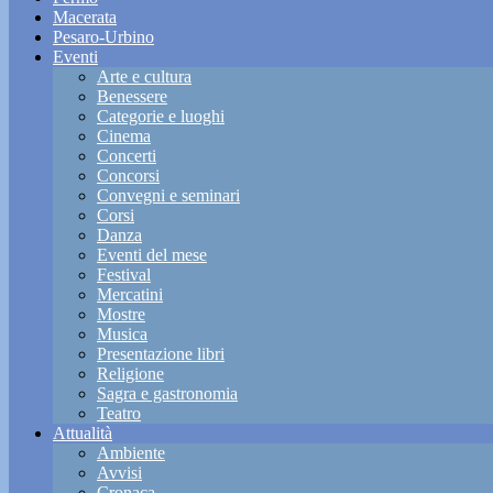
Macerata
Pesaro-Urbino
Eventi
Arte e cultura
Benessere
Categorie e luoghi
Cinema
Concerti
Concorsi
Convegni e seminari
Corsi
Danza
Eventi del mese
Festival
Mercatini
Mostre
Musica
Presentazione libri
Religione
Sagra e gastronomia
Teatro
Attualità
Ambiente
Avvisi
Cronaca