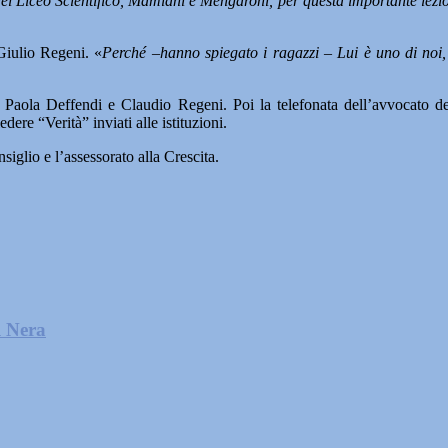
ici del Liceo Scientifico, Mamiani e Mengaroni, per questa importante le
Giulio Regeni. «
Perché –hanno spiegato i ragazzi – Lui è uno di noi,
Paola Deffendi e Claudio Regeni. Poi la telefonata dell’avvocato della
dere “Verità” inviati alle istituzioni.
glio e l’assessorato alla Crescita.
l Nera