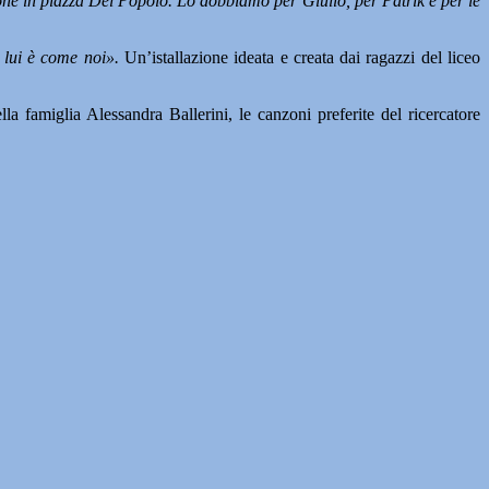
zione in piazza Del Popolo. Lo dobbiamo per Giulio, per Patrik e per le
 lui è come noi».
Un’istallazione ideata e creata dai ragazzi del liceo
 famiglia Alessandra Ballerini, le canzoni preferite del ricercatore