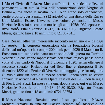
I Musei Civici di Palazzo Mosca offrono i tesori delle collezioni
permanenti – su tutti la Pala dell’Incoronazione della Vergine di
Bellini –, ma anche la mostra ‘NOI. Non erano solo canzonette’,
ospite proprio questa mattina (12 agosto) di una diretta della Rai su
Uno Mattina Estate. L’evento che coinvolge anche il Museo
Nazionale Rossini racconta in musica gli anni 1958/1982, epoca che
rivoluzionò l’Italia (orario 10-13, 16.30-19.30). Biglietto Pesaro
Musei, gratuito fino a 18 anni. Info 0721 387541.
Casa Rossini offre un interessante racconto rossiniano e – da oggi
12 agosto – la consueta esposizione che la Fondazione Rossini
dedica ad un’opera che compie 200 anni: per il 2020 il Maometto II.
Forse non tutti sanno che narra un episodio della guerra tra Turchi e
Veneziani e che venne rappresentata con finale tragico per la prima
volta al San Carlo di Napoli il 3 dicembre 1820, senza ottenere il
successo sperato. Rielaborata col lieto fine e riproposta il 26
dicembre 1822 alla Fenice di Venezia, non raggiunge esito migliore.
Ci vuole oltre un secolo e mezzo perché l’opera torni ad essere
applaudita: accadde al Rossini Opera Festival del 1985 con la regia
di Pier Luigi Pizzi. La mostra ha una doppia sede: qui e al Museo
Nazionale Rossini; orario 10-13, 16.30-19.30. Biglietto Pesaro
Musei, gratuito fino a 18 anni; info 0721 387541.
Il Museo Nazionale Rossini attende il suo pubblico a Palazzo
Montani Antaldi in una via Passeri sempre più piacevole da