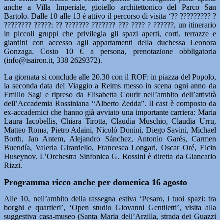
anche a Villa Imperiale, gioiello architettonico del Parco San
Bartolo. Dalle 10 alle 13 è attivo il percorso di visita ‘?? ????????? ?
???????? ?????: ?? ??????? ??????? ??? ???? ? ??????, un itinerario
in piccoli gruppi che privilegia gli spazi aperti, corti, terrazze e
giardini con accesso agli appartamenti della duchessa Leonora
Gonzaga. Costo 10 € a persona, prenotazione obbligatoria
(info@isairon.it, 338 2629372).
La giornata si conclude alle 20.30 con il ROF: in piazza del Popolo,
la seconda data del Viaggio a Reims messo in scena ogni anno da
Emilio Sagi e ripreso da Elisabetta Courir nell’ambito dell’attività
dell’Accademia Rossiniana “Alberto Zedda”. Il cast è composto da
ex-accademici che hanno già avviato una importante carriera: Maria
Laura Iacobellis, Chiara Tirotta, Claudia Muschio, Claudia Urru,
Matteo Roma, Pietro Adaini, Nicolò Donini, Diego Savini, Michael
Borth, Jan Antem, Alejandro Sánchez, Antonio Garés, Carmen
Buendía, Valeria Girardello, Francesca Longari, Oscar Oré, Elcin
Huseynov. L’Orchestra Sinfonica G. Rossini è diretta da Giancarlo
Rizzi.
Programma ricco anche per domenica 16 agosto
Alle 10, nell’ambito della rassegna estiva ‘Pesaro, i tuoi spazi: tra
borghi e quartieri’, ‘Open studio Giovanni Gentiletti’, visita alla
suggestiva casa-museo (Santa Maria dell’Arzilla, strada dei Guazzi