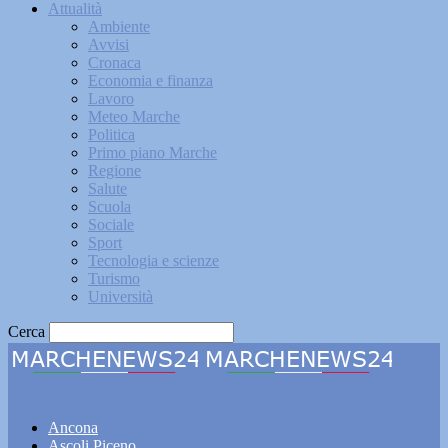
Attualità
Ambiente
Avvisi
Cronaca
Economia e finanza
Lavoro
Meteo Marche
Politica
Primo piano Marche
Regione
Salute
Scuola
Sociale
Sport
Tecnologia e scienze
Turismo
Università
Cerca
Marchenews24
Ancona
Ascoli Piceno