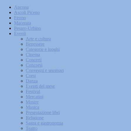
Ancona
Ascoli Piceno
Fermo
Macerata
Pesaro-Urbino
Eventi
Arte e cultura
Benessere
Categorie e luoghi
Cinema
Concerti
Concorsi
Convegni e seminari
Corsi
Danza
Eventi del mese
Festival
Mercatini
Mostre
Musica
Presentazione libri
Religione
Sagra e gastronomia
Teatro