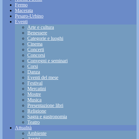
Fermo
Macerata
Pesaro-Urbino
Eventi
Arte e cultura
Benessere
Categorie e luoghi
Cinema
Concerti
Concorsi
Convegni e seminari
Corsi
Danza
Eventi del mese
Festival
Mercatini
Mostre
Musica
Presentazione libri
Religione
Sagra e gastronomia
Teatro
Attualità
Ambiente
Avvisi