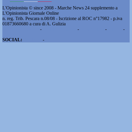
L'Opinionista © since 2008 - Marche News 24 supplemento a
L'Opinionista Giornale Online
n. reg. Trib. Pescara n.08/08 - Iscrizione al ROC n°17982 - p.iva
01873660680 a cura di A. Gulizia
Pubblicità e contatti
-
Notizie del giorno
-
Informazioni
-
Privacy
-
Cookie
SOCIAL:
Facebook
-
X