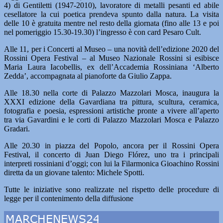
4) di Gentiletti (1947-2010), lavoratore di metalli pesanti ed abile
cesellatore la cui poetica prendeva spunto dalla natura. La visita
delle 10 è gratuita mentre nel resto della giornata (fino alle 13 e poi
nel pomeriggio 15.30-19.30) l’ingresso è con card Pesaro Cult.
Alle 11, per i Concerti al Museo – una novità dell’edizione 2020 del
Rossini Opera Festival – al Museo Nazionale Rossini si esibisce
Maria Laura Iacobellis, ex dell’Accademia Rossiniana ‘Alberto
Zedda’, accompagnata al pianoforte da Giulio Zappa.
Alle 18.30 nella corte di Palazzo Mazzolari Mosca, inaugura la
XXXI edizione della Gavardiana tra pittura, scultura, ceramica,
fotografia e poesia, espressioni artistiche pronte a vivere all’aperto
tra via Gavardini e le corti di Palazzo Mazzolari Mosca e Palazzo
Gradari.
Alle 20.30 in piazza del Popolo, ancora per il Rossini Opera
Festival, il concerto di Juan Diego Flórez, uno tra i principali
interpreti rossiniani d’oggi; con lui la Filarmonica Gioachino Rossini
diretta da un giovane talento: Michele Spotti.
Tutte le iniziative sono realizzate nel rispetto delle procedure di
legge per il contenimento della diffusione