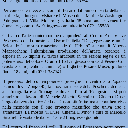
Musei, gratuito fino a 18 anni, info 0721 387541.
Per conoscere invece la storia di Pesaro dal punto di vista della sua
marineria, il luogo da visitare è il Museo della Marineria Washington
Patrignani di Villa Molaroni;
sabato 15
(ma anche venerdì e
domenica) orario 16-19, ingresso gratuito; info 0721 35588.
Chi ama l’arte contemporanea approderà al Centro Arti Visive
Pescheria con la mostra di Oscar Piattella “Disgregazione e unità.
Solcando la misura rinascimentale di Urbino” a cura di Alberto
Mazzacchera; l’ultimissima produzione dell’artista pesarese è
esposta in 55 dipinti su tavola articolati in tre sezioni legate da un
potente uso del colore. Orario 18-21, ingresso con card Pesaro Cult
(costo 3 euro, validità annuale) o biglietto Pesaro Musei, gratuito
fino a 18 anni; info 0721 387541.
Il percorso del contemporaneo prosegue in centro allo ‘spazio
bianco’ di via Zongo 45, la nuovissima sede della Pescheria dedicata
alla fotografia e all’immagine dove – fino al 16 agosto – si può
ammirare il lavoro di Michele Alberto Sereni sul Cinema Duse,
luogo davvero iconico della città non più fruito ma ancora ben vivo
nella memoria con il suo progetto magnifico che univa arte e
architettura. La mostra ‘Il Duse. Cinema Divino’ a cura di Marcello
Smarrelli è visitabile dalle 17 alle 21, ingresso gratuito.
Dal centro al fresco dei colli. Il giorno di Ferragosto porte aperte