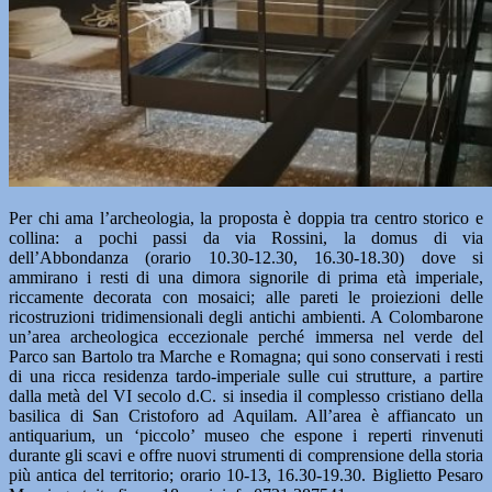
Per chi ama l’archeologia, la proposta è doppia tra centro storico e
collina: a pochi passi da via Rossini, la domus di via
dell’Abbondanza (orario 10.30-12.30, 16.30-18.30) dove si
ammirano i resti di una dimora signorile di prima età imperiale,
riccamente decorata con mosaici; alle pareti le proiezioni delle
ricostruzioni tridimensionali degli antichi ambienti. A Colombarone
un’area archeologica eccezionale perché immersa nel verde del
Parco san Bartolo tra Marche e Romagna; qui sono conservati i resti
di una ricca residenza tardo-imperiale sulle cui strutture, a partire
dalla metà del VI secolo d.C. si insedia il complesso cristiano della
basilica di San Cristoforo ad Aquilam. All’area è affiancato un
antiquarium, un ‘piccolo’ museo che espone i reperti rinvenuti
durante gli scavi e offre nuovi strumenti di comprensione della storia
più antica del territorio; orario 10-13, 16.30-19.30. Biglietto Pesaro