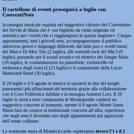
Il cartellone di eventi proseguirà a luglio con
ConventiNote
la rassegna musicale ospitata nel suggestivo chiostro del Conventino
dei Serviti di Maria che è «un biglietto da visita originale ed
autentico per i turisti che ci raggiungono in questa stagione». Cinque
appuntamenti, tutti i giovedì sera, accompagneranno il pubblico
attraverso generi e linguaggi differenti: dal latin jazz e world music
del Marco Di Meo Trio (2 luglio), alle sonorità rock dei Mic3 (9
luglio), passando per il sound acustico ed elettrico dei Sangre Malo
(16 luglio), le contaminazioni tra pianoforte, violoncello ed
elettronica degli Aura Q (23 luglio) e il cantautorato della Lucio
Matricardi Band (30 luglio).
Il 29 luglio e il 9 agosto la musica si sposterà in due dei luoghi
panoramici più affascinanti del territorio grazie alla collaborazione
con il Coro Polifonico Jubilate e la rassegna Amoeni Loci. Il 29
luglio la storica torre campanaria di Montegaudio ospiterà un
suggestivo concerto al tramonto, mentre il 9 agosto Monte Santa
Maria farà da cornice al tradizionale concerto all’alba, esperienza
che negli anni è diventata uno degli appuntamenti più apprezzati
dell’estate collinare.
Le restaurate mura di Monteciccardo ospiteranno
invece l’1 e il 2