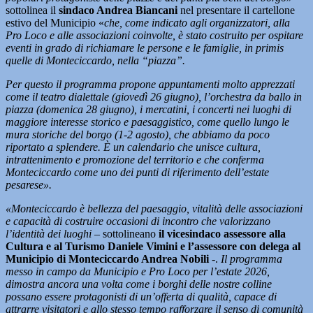
sottolinea il
sindaco Andrea Biancani
nel presentare il cartellone
estivo del Municipio «
che, come indicato agli organizzatori, alla
Pro Loco e alle associazioni coinvolte, è stato costruito per ospitare
eventi in grado di richiamare le persone e le famiglie, in primis
quelle di Monteciccardo, nella “piazza”.
Per questo il programma propone appuntamenti molto apprezzati
come il teatro dialettale (giovedì 26 giugno), l’orchestra da ballo in
piazza (domenica 28 giugno), i mercatini, i concerti nei luoghi di
maggiore interesse storico e paesaggistico, come quello lungo le
mura storiche del borgo (1-2 agosto), che abbiamo da poco
riportato a splendere. È un calendario che unisce cultura,
intrattenimento e promozione del territorio e che conferma
Monteciccardo come uno dei punti di riferimento dell’estate
pesarese».
«Monteciccardo è bellezza del paesaggio, vitalità delle associazioni
e capacità di costruire occasioni di incontro che valorizzano
l’identità dei luoghi
– sottolineano
il vicesindaco assessore alla
Cultura e al Turismo Daniele Vimini e l’assessore con delega al
Municipio di Monteciccardo Andrea Nobili
-.
Il programma
messo in campo da Municipio e Pro Loco per l’estate 2026,
dimostra ancora una volta come i borghi delle nostre colline
possano essere protagonisti di un’offerta di qualità, capace di
attrarre visitatori e allo stesso tempo rafforzare il senso di comunità