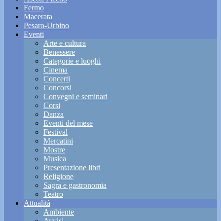
Fermo
Macerata
Pesaro-Urbino
Eventi
Arte e cultura
Benessere
Categorie e luoghi
Cinema
Concerti
Concorsi
Convegni e seminari
Corsi
Danza
Eventi del mese
Festival
Mercatini
Mostre
Musica
Presentazione libri
Religione
Sagra e gastronomia
Teatro
Attualità
Ambiente
Avvisi