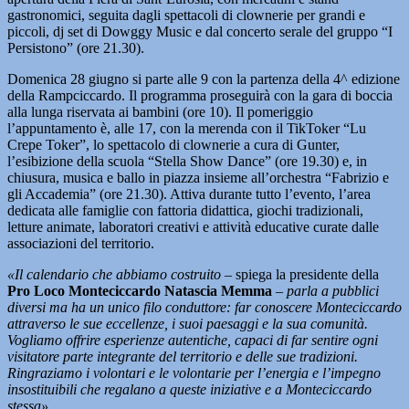
gastronomici, seguita dagli spettacoli di clownerie per grandi e
piccoli, dj set di Dowggy Music e dal concerto serale del gruppo “I
Persistono” (ore 21.30).
Domenica 28 giugno si parte alle 9 con la partenza della 4^ edizione
della Rampciccardo. Il programma proseguirà con la gara di boccia
alla lunga riservata ai bambini (ore 10). Il pomeriggio
l’appuntamento è, alle 17, con la merenda con il TikToker “Lu
Crepe Toker”, lo spettacolo di clownerie a cura di Gunter,
l’esibizione della scuola “Stella Show Dance” (ore 19.30) e, in
chiusura, musica e ballo in piazza insieme all’orchestra “Fabrizio e
gli Accademia” (ore 21.30). Attiva durante tutto l’evento, l’area
dedicata alle famiglie con fattoria didattica, giochi tradizionali,
letture animate, laboratori creativi e attività educative curate dalle
associazioni del territorio.
«Il calendario che abbiamo costruito
– spiega la presidente della
Pro Loco Monteciccardo Natascia Memma
–
parla a pubblici
diversi ma ha un unico filo conduttore: far conoscere Monteciccardo
attraverso le sue eccellenze, i suoi paesaggi e la sua comunità.
Vogliamo offrire esperienze autentiche, capaci di far sentire ogni
visitatore parte integrante del territorio e delle sue tradizioni.
Ringraziamo i volontari e le volontarie per l’energia e l’impegno
insostituibili che regalano a queste iniziative e a Monteciccardo
stessa».