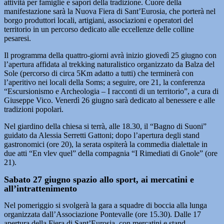
attività per famiglie e sapori della tradizione. Cuore della
manifestazione sarà la Nuova Fiera di Sant’Eurosia, che porterà nel
borgo produttori locali, artigiani, associazioni e operatori del
territorio in un percorso dedicato alle eccellenze delle colline
pesaresi.
Il programma della quattro-giorni avrà inizio giovedì 25 giugno con
l’apertura affidata al trekking naturalistico organizzato da Balza del
Sole (percorso di circa 5Km adatto a tutti) che terminerà con
l’aperitivo nei locali della Soms; a seguire, ore 21, la conferenza
“Escursionismo e Archeologia – I racconti di un territorio”, a cura di
Giuseppe Vico. Venerdì 26 giugno sarà dedicato al benessere e alle
tradizioni popolari.
Nel giardino della chiesa si terrà, alle 18.30, il “Bagno di Suoni”
guidato da Alessia Serretti Gattoni; dopo l’apertura degli stand
gastronomici (ore 20), la serata ospiterà la commedia dialettale in
due atti “En vlev quel” della compagnia “I Rimediati di Gnole” (ore
21).
Sabato 27 giugno spazio allo sport, ai mercatini e
all’intrattenimento
Nel pomeriggio si svolgerà la gara a squadre di boccia alla lunga
organizzata dall’Associazione Pontevalle (ore 15.30). Dalle 17
apertura della Fiera di Sant’Eurosia, con mercatini e stand