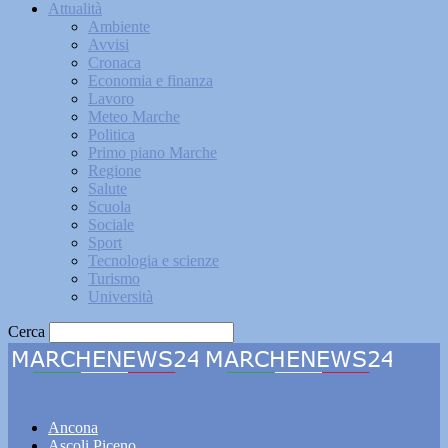
Attualità
Ambiente
Avvisi
Cronaca
Economia e finanza
Lavoro
Meteo Marche
Politica
Primo piano Marche
Regione
Salute
Scuola
Sociale
Sport
Tecnologia e scienze
Turismo
Università
Cerca
Marchenews24
Ancona
Ascoli Piceno