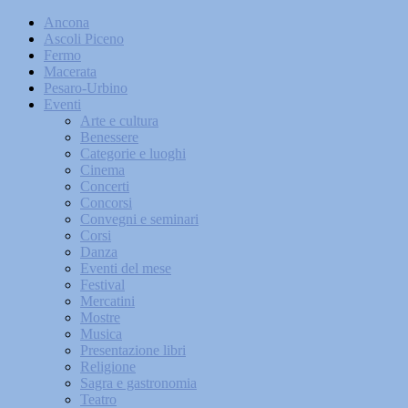
Ancona
Ascoli Piceno
Fermo
Macerata
Pesaro-Urbino
Eventi
Arte e cultura
Benessere
Categorie e luoghi
Cinema
Concerti
Concorsi
Convegni e seminari
Corsi
Danza
Eventi del mese
Festival
Mercatini
Mostre
Musica
Presentazione libri
Religione
Sagra e gastronomia
Teatro