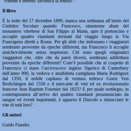
“Patente e libretto: favorisca la lettura!”.
Il libro
È la notte del 17 dicembre 1899, manca una settimana all’inizio del
Giubileo Secolare quando Francesco, ottantenne abate del
monastero viterbese di San Filippo al Marta, apre il portoncino e
accoglie quattro viandanti stremati dal viaggio lungo la Via
Francigena diretti a Roma. Per gli abiti che indossano i viaggiatori
sembrano provenire da epoche differenti, ma Francesco li accoglie
amichevolmente senza stupirsene. Chi sono quegli enigmatici
viaggiatori che, oltre che da paesi diversi, sembrano addirittura
provenire da epoche differenti? Com’è possibile che al cospetto di
Francesco ci siano l’arcivescovo inglese Sigerico di Canterbury
dall’anno 990, la vedova e analfabeta castigliana Maria Rodriguez
dal 1350, il nobile capitano di ventura tedesco Goetz Von
Berlichingen dal 1550 e il mercante di vini ed ex rivoluzionario
francese Jean Baptiste Fournier dal 1825? E per quale sortilegio, in
contemporanea all’arrivo dei quattro viandanti preannunciato da
sangue ed eventi inquietanti, è apparso il Diavolo a minacciare le
vite di tutti loro?
Gli autori
Guido Fiandra