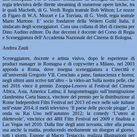
regia televisiva delle dirette streaming di numerose opere liriche, tra
le quali Macbeth, di G. Verdi. Regia teatrale Bob Wilson; Le nozze
di Figaro di W.A. Mozart e La Traviata, di G. Verdi, regia teatrale
Mario Martone. E’ socio fondatore della Writers Guild Italia, il
sindacato degli sceneggiatori. Cura una collana di libri di cinema per
Dino Audino editore. Da due decenni è docente del Corso di Regia
e Sceneggiatura dell’Accademia Nazionale del Cinema di Bologna.
Andrea Zauli
Sceneggiatore, docente e artista visivo, dopo le esperienze di
product manager in Romagna e di copywriter a Milano, nel 2003
approda a Roma, dove insegna sceneggiatura a Cinecittà e
all’università Gregorio VII. Cresciuto a pane, fantascienza e horror,
negli ultimi anni scrive tutt’altro – la video-art Sulla nostra pelle, che
nel 2016 vince il premio Zooppa-Lenovo al Festival del Cinema
Africa, Asia, America Latina; il lungometraggio sull’immigrazione
clandestina Carta bianca, vincitore del premio per la distribuzione al
Rome Independent Film Festival nel 2013 ed esce nelle sale italiane
nell’estate 2014; il melò televisivo ‘Il paese delle piccole piogge’, in
onda su Rai Uno nell’autunno 2012; la comedy ‘L’utero al
dilettevole’, vincitrice del 48H Film Festival nel 2009 e finalista a
Las Vegas nel 2010. Dalla fine degli anni novanta, oltre alla penna
usa anche la matita, producendo mediamente un disegno al giorno,
tutti i giorni. Espone al Macro Testaccio, realizza illustrazioni per