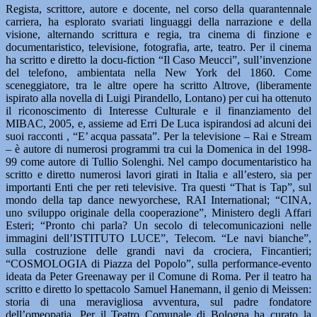
Regista, scrittore, autore e docente, nel corso della quarantennale
carriera, ha esplorato svariati linguaggi della narrazione e della
visione, alternando scrittura e regia, tra cinema di finzione e
documentaristico, televisione, fotografia, arte, teatro. Per il cinema
ha scritto e diretto la docu-fiction “Il Caso Meucci”, sull’invenzione
del telefono, ambientata nella New York del 1860. Come
sceneggiatore, tra le altre opere ha scritto Altrove, (liberamente
ispirato alla novella di Luigi Pirandello, Lontano) per cui ha ottenuto
il riconoscimento di Interesse Culturale e il finanziamento del
MIBAC, 2005, e, assieme ad Erri De Luca ispirandosi ad alcuni dei
suoi racconti , “E’ acqua passata”. Per la televisione – Rai e Stream
– è autore di numerosi programmi tra cui la Domenica in del 1998-
99 come autore di Tullio Solenghi. Nel campo documentaristico ha
scritto e diretto numerosi lavori girati in Italia e all’estero, sia per
importanti Enti che per reti televisive. Tra questi “That is Tap”, sul
mondo della tap dance newyorchese, RAI International; “CINA,
uno sviluppo originale della cooperazione”, Ministero degli Affari
Esteri; “Pronto chi parla? Un secolo di telecomunicazioni nelle
immagini dell’ISTITUTO LUCE”, Telecom. “Le navi bianche”,
sulla costruzione delle grandi navi da crociera, Fincantieri;
“COSMOLOGIA di Piazza del Popolo”, sulla performance-evento
ideata da Peter Greenaway per il Comune di Roma. Per il teatro ha
scritto e diretto lo spettacolo Samuel Hanemann, il genio di Meissen:
storia di una meravigliosa avventura, sul padre fondatore
dell’omeopatia. Per il Teatro Comunale di Bologna ha curato la