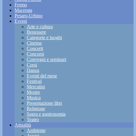
Fermo
Macerata
Pesaro-Urbino
Eventi
Arte e cultura
Benessere
Categorie e luoghi
Cinema
Concerti
Concorsi
Convegni e seminari
Corsi
Danza
Eventi del mese
Festival
Mercatini
Mostre
Musica
Presentazione libri
Religione
Sagra e gastronomia
Teatro
Attualità
Ambiente
Avvisi