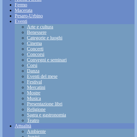
Fermo
Macerata
Pesaro-Urbino
Eventi
Arte e cultura
Benessere
Categorie e luoghi
Cinema
Concerti
Concorsi
Convegni e seminari
Corsi
Danza
Eventi del mese
Festival
Mercatini
Mostre
Musica
Presentazione libri
Religione
Sagra e gastronomia
Teatro
Attualità
Ambiente
Avvisi