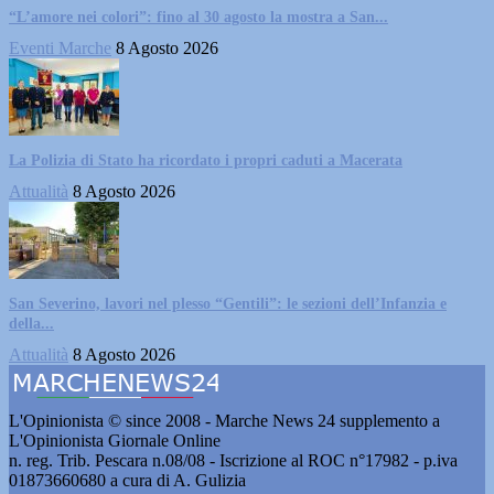
“L’amore nei colori”: fino al 30 agosto la mostra a San...
Eventi Marche
8 Agosto 2026
La Polizia di Stato ha ricordato i propri caduti a Macerata
Attualità
8 Agosto 2026
San Severino, lavori nel plesso “Gentili”: le sezioni dell’Infanzia e
della...
Attualità
8 Agosto 2026
L'Opinionista © since 2008 - Marche News 24 supplemento a
L'Opinionista Giornale Online
n. reg. Trib. Pescara n.08/08 - Iscrizione al ROC n°17982 - p.iva
01873660680 a cura di A. Gulizia