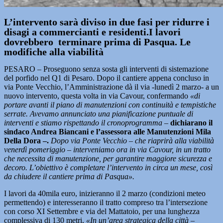
L’intervento sarà diviso in due fasi per ridurre i
disagi a commercianti e residenti.I lavori
dovrebbero terminare prima di Pasqua. Le
modifiche alla viabilità
PESARO – Proseguono senza sosta gli interventi di sistemazione
del porfido nel Q1 di Pesaro. Dopo il cantiere appena concluso in
via Ponte Vecchio, l’Amministrazione dà il via -lunedì 2 marzo- a un
nuovo intervento, questa volta in via Cavour, confermando
«di
portare avanti il piano di manutenzioni con continuità e tempistiche
serrate. Avevamo annunciato una pianificazione puntuale di
interventi e stiamo rispettando il cronoprogramma –
dichiarano il
sindaco Andrea Biancani e l’assessora alle Manutenzioni Mila
Della Dora –.
Dopo via Ponte Vecchio – che riaprirà alla viabilità
venerdì pomeriggio – interveniamo ora in via Cavour, in un tratto
che necessita di manutenzione, per garantire maggiore sicurezza e
decoro. L’obiettivo è completare l’intervento in circa un mese, così
da chiudere il cantiere prima di Pasqua».
I lavori da 40mila euro, inizieranno il 2 marzo (condizioni meteo
permettendo) e interesseranno il tratto compreso tra l’intersezione
con corso XI Settembre e via del Mattatoio, per una lunghezza
complessiva di 130 metri,
«In un’area strategica della città –