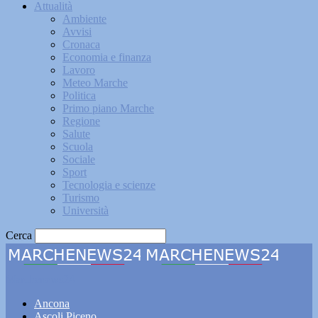
Attualità
Ambiente
Avvisi
Cronaca
Economia e finanza
Lavoro
Meteo Marche
Politica
Primo piano Marche
Regione
Salute
Scuola
Sociale
Sport
Tecnologia e scienze
Turismo
Università
Cerca
Marchenews24
Ancona
Ascoli Piceno