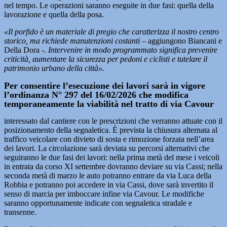
nel tempo. Le operazioni saranno eseguite in due fasi: quella della
lavorazione e quella della posa.
«Il porfido è un materiale di pregio che caratterizza il nostro centro
storico, ma richiede manutenzioni costanti
– aggiungono Biancani e
Della Dora -.
Intervenire in modo programmato significa prevenire
criticità, aumentare la sicurezza per pedoni e ciclisti e tutelare il
patrimonio urbano della città».
Per consentire l’esecuzione dei lavori sarà in vigore
l’ordinanza N° 297 del 16/02/2026 che modifica
temporaneamente la viabilità nel tratto di via Cavour
interessato dal cantiere con le prescrizioni che verranno attuate con il
posizionamento della segnaletica. È prevista la chiusura alternata al
traffico veicolare con divieto di sosta e rimozione forzata nell’area
dei lavori. La circolazione sarà deviata su percorsi alternativi che
seguiranno le due fasi dei lavori: nella prima metà del mese i veicoli
in entrata da corso XI settembre dovranno deviare su via Cassi; nella
seconda metà di marzo le auto potranno entrare da via Luca della
Robbia e potranno poi accedere in via Cassi, dove sarà invertito il
senso di marcia per imboccare infine via Cavour. Le modifiche
saranno opportunamente indicate con segnaletica stradale e
transenne.