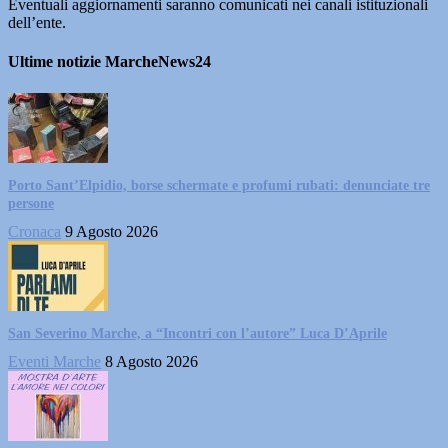
Eventuali aggiornamenti saranno comunicati nei canali istituzionali
dell’ente.
Ultime notizie MarcheNews24
Porto Sant’Elpidio, borse schermate e profumi rubati: denunciate tre
persone
Cronaca
9 Agosto 2026
San Severino Marche, a “Incontri con l’autore” Luca D’Aprile
Eventi Marche
8 Agosto 2026