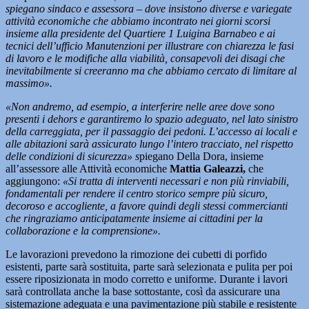
spiegano sindaco e assessora – dove insistono diverse e variegate
attività economiche che abbiamo incontrato nei giorni scorsi
insieme alla presidente del Quartiere 1 Luigina Barnabeo e ai
tecnici dell’ufficio Manutenzioni per illustrare con chiarezza le fasi
di lavoro e le modifiche alla viabilità, consapevoli dei disagi che
inevitabilmente si creeranno ma che abbiamo cercato di limitare al
massimo».
«Non andremo, ad esempio, a interferire nelle aree dove sono
presenti i dehors e garantiremo lo spazio adeguato, nel lato sinistro
della carreggiata, per il passaggio dei pedoni. L’accesso ai locali e
alle abitazioni sarà assicurato lungo l’intero tracciato, nel rispetto
delle condizioni di sicurezza» s
piegano Della Dora, insieme
all’assessore alle Attività economiche
Mattia Galeazzi,
che
aggiungono:
«Si tratta di interventi necessari e non più rinviabili,
fondamentali per rendere il centro storico sempre più sicuro,
decoroso e accogliente, a favore quindi degli stessi commercianti
che ringraziamo anticipatamente insieme ai cittadini per la
collaborazione e la comprensione».
Le lavorazioni prevedono la rimozione dei cubetti di porfido
esistenti, parte sarà sostituita, parte sarà selezionata e pulita per poi
essere riposizionata in modo corretto e uniforme. Durante i lavori
sarà controllata anche la base sottostante, così da assicurare una
sistemazione adeguata e una pavimentazione più stabile e resistente