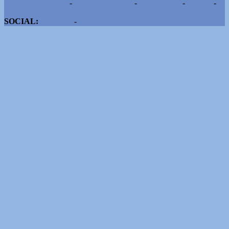
Pubblicità e contatti
-
Notizie del giorno
-
Informazioni
-
Privacy
-
Cookie
SOCIAL:
Facebook
-
X