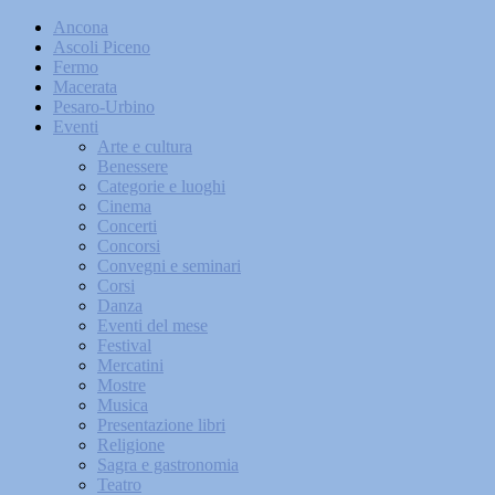
Ancona
Ascoli Piceno
Fermo
Macerata
Pesaro-Urbino
Eventi
Arte e cultura
Benessere
Categorie e luoghi
Cinema
Concerti
Concorsi
Convegni e seminari
Corsi
Danza
Eventi del mese
Festival
Mercatini
Mostre
Musica
Presentazione libri
Religione
Sagra e gastronomia
Teatro