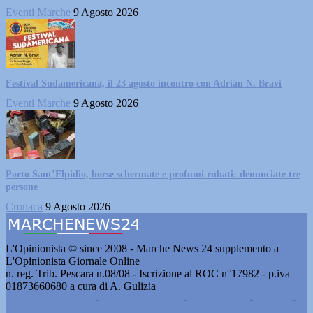
Eventi Marche
9 Agosto 2026
Festival Sudamericana, il 23 agosto incontro con Adrián N. Bravi
Eventi Marche
9 Agosto 2026
Porto Sant’Elpidio, borse schermate e profumi rubati: denunciate tre
persone
Cronaca
9 Agosto 2026
L'Opinionista © since 2008 - Marche News 24 supplemento a
L'Opinionista Giornale Online
n. reg. Trib. Pescara n.08/08 - Iscrizione al ROC n°17982 - p.iva
01873660680 a cura di A. Gulizia
Pubblicità e contatti
-
Notizie del giorno
-
Informazioni
-
Privacy
-
Cookie