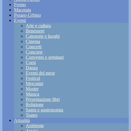
Fermo
Macerata
Pesaro-Urbino
Eventi
Arte e cultura
Benessere
Categorie e luoghi
Cinema
Concerti
Concorsi
Convegni e seminari
Corsi
Danza
Eventi del mese
Festival
Mercatini
Mostre
Musica
Presentazione libri
Religione
Sagra e gastronomia
Teatro
Attualità
Ambiente
Avvisi