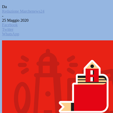
Da
Redazione Marchenews24
-
25 Maggio 2020
Facebook
Twitter
WhatsApp