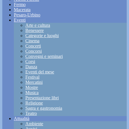
Fermo
Macerata
Pesaro-Urbino
Eventi
Arte e cultura
Benessere
Categorie e luoghi
Cinema
Concerti
Concorsi
Convegni e seminari
Corsi
Danza
Eventi del mese
Festival
Mercatini
Mostre
Musica
Presentazione libri
Religione
Sagra e gastronomia
Teatro
Attualità
Ambiente
Avvisi