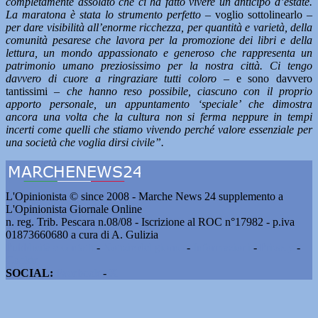
completamente assolato che ci ha fatto vivere un anticipo d’estate.
La maratona è stata lo strumento perfetto –
voglio sottolinearlo
–
per dare visibilità all’enorme ricchezza, per quantità e varietà, della
comunità pesarese che lavora per la promozione dei libri e della
lettura, un mondo appassionato e generoso che rappresenta un
patrimonio umano preziosissimo per la nostra città. Ci tengo
davvero di cuore a ringraziare tutti coloro –
e sono davvero
tantissimi –
che hanno reso possibile, ciascuno con il proprio
apporto personale, un appuntamento ‘speciale’ che dimostra
ancora una volta che la cultura non si ferma neppure in tempi
incerti come quelli che stiamo vivendo perché valore essenziale per
una società che voglia dirsi civile”.
L'Opinionista © since 2008 - Marche News 24 supplemento a
L'Opinionista Giornale Online
n. reg. Trib. Pescara n.08/08 - Iscrizione al ROC n°17982 - p.iva
01873660680 a cura di A. Gulizia
Pubblicità e contatti
-
Notizie del giorno
-
Informazioni
-
Privacy
-
Cookie
SOCIAL:
Facebook
-
X