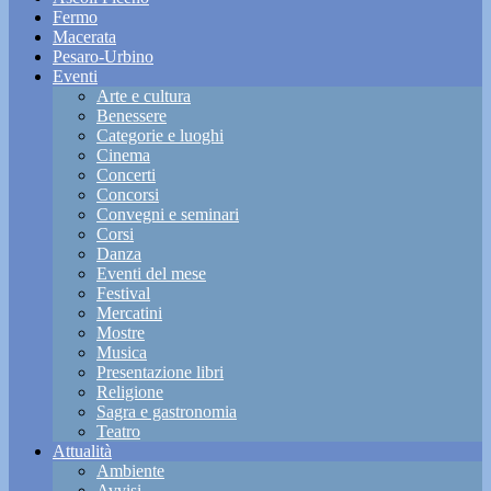
Fermo
Macerata
Pesaro-Urbino
Eventi
Arte e cultura
Benessere
Categorie e luoghi
Cinema
Concerti
Concorsi
Convegni e seminari
Corsi
Danza
Eventi del mese
Festival
Mercatini
Mostre
Musica
Presentazione libri
Religione
Sagra e gastronomia
Teatro
Attualità
Ambiente
Avvisi