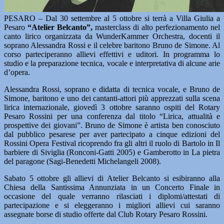
PESARO – Dal 30 settembre al 5 ottobre si terrà a Villa Giulia a
Pesaro
“Atelier Belcanto”,
masterclass di alto perfezionamento nel
canto lirico organizzata da WunderKammer Orchestra, docenti il
soprano Alessandra Rossi e il celebre baritono Bruno de Simone. Al
corso parteciperanno allievi effettivi e uditori. In programma lo
studio e la preparazione tecnica, vocale e interpretativa di alcune arie
d’opera.
Alessandra Rossi, soprano e didatta di tecnica vocale, e Bruno de
Simone, baritono e uno dei cantanti-attori più apprezzati sulla scena
lirica internazionale, giovedì 3 ottobre saranno ospiti del Rotary
Pesaro Rossini per una conferenza dal titolo “Lirica, attualità e
prospettive dei giovani”. Bruno de Simone è artista ben conosciuto
dal pubblico pesarese per aver partecipato a cinque edizioni del
Rossini Opera Festival ricoprendo fra gli altri il ruolo di Bartolo in Il
barbiere di Siviglia (Ronconi-Gatti 2005) e Gamberotto in La pietra
del paragone (Sagi-Benedetti Michelangeli 2008).
Sabato 5 ottobre gli allievi di Atelier Belcanto si esibiranno alla
Chiesa della Santissima Annunziata in un Concerto Finale in
occasione del quale verranno rilasciati i diplomi/attestati di
partecipazione e si eleggeranno i migliori allievi cui saranno
assegnate borse di studio offerte dal Club Rotary Pesaro Rossini.