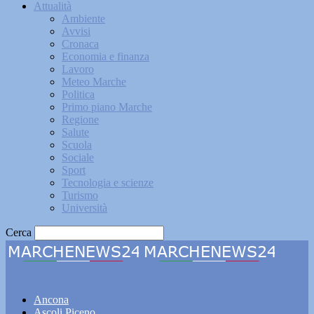
Attualità
Ambiente
Avvisi
Cronaca
Economia e finanza
Lavoro
Meteo Marche
Politica
Primo piano Marche
Regione
Salute
Scuola
Sociale
Sport
Tecnologia e scienze
Turismo
Università
Cerca
Marchenews24
Ancona
Ascoli Piceno