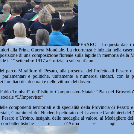
PESARO – In questa data (5
binieri alla Prima Guerra Mondiale. La ricorrenza è iniziata nella cas
posizione di una composizione floreale sulla lapide in memoria della 
dde il 1° settembre 1917 a Gorizia, a soli vent’anni.
el parco Miralfiore di Pesaro, alla presenza del Prefetto di Pesaro e
tiche, parlamentari e politiche, unitamente a numerosi sindaci, con l
familiari dei decorati e delle vittime del dovere.
Fabio Tombari” dell’Istituto Comprensivo Statale “Pian del Bruscolo”
 sociale “L’Imprevisto”.
 delle componenti territoriali e di specialità della Provincia di Pesar
ali, Carabinieri del Nucleo Ispettorato del Lavoro e Carabinieri del Nu
di Pesaro e Urbino, insigniti delle medaglie al valore, al Medagliere d
battentistiche e d’Arma e agli stendardi