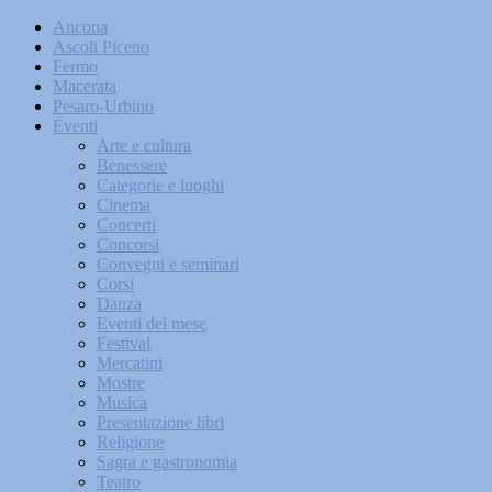
Ancona
Ascoli Piceno
Fermo
Macerata
Pesaro-Urbino
Eventi
Arte e cultura
Benessere
Categorie e luoghi
Cinema
Concerti
Concorsi
Convegni e seminari
Corsi
Danza
Eventi del mese
Festival
Mercatini
Mostre
Musica
Presentazione libri
Religione
Sagra e gastronomia
Teatro