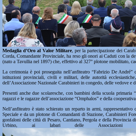
Medaglia d’Oro al Valor Militare
, per la partecipazione dei Cara
Corda, Comandante Provinciale, ha reso gli onori ai Caduti con la de
(nato a Tavullia nel 1897) che, effettivo al 327° plotone mobilitato, ca
La cerimonia è poi proseguita nell’anfiteatro “Fabrizio De André” d
istituzioni provinciali, civili e militari, delle autorità ecclesias
dell’Associazione Nazionale Carabinieri in congedo, delle vedove e dei 
Presenti anche due scolaresche, con bambini della scuola primaria “
ragazzi e le ragazze dell’associazione “Omphalos” e della cooperativa
Nell’anfiteatro è stato schierato un reparto in armi, rappresentativo
Speciale e da un plotone di Comandanti di Stazione, Carabinieri Forest
gonfaloni delle città di Pesaro, Cantiano, Pergola e della Provincia 
Urbino, ai labari delle Associazioni com