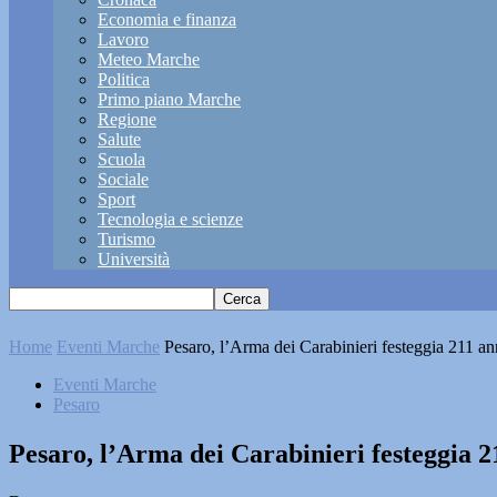
Economia e finanza
Lavoro
Meteo Marche
Politica
Primo piano Marche
Regione
Salute
Scuola
Sociale
Sport
Tecnologia e scienze
Turismo
Università
Home
Eventi Marche
Pesaro, l’Arma dei Carabinieri festeggia 211 an
Eventi Marche
Pesaro
Pesaro, l’Arma dei Carabinieri festeggia 2