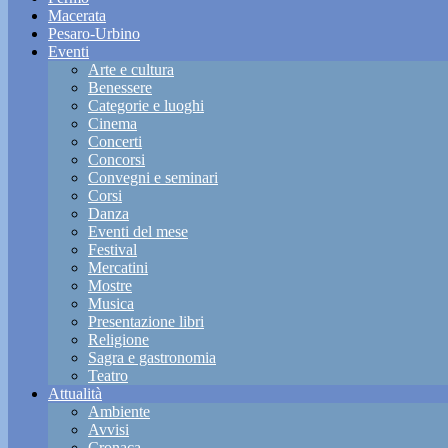
Macerata
Pesaro-Urbino
Eventi
Arte e cultura
Benessere
Categorie e luoghi
Cinema
Concerti
Concorsi
Convegni e seminari
Corsi
Danza
Eventi del mese
Festival
Mercatini
Mostre
Musica
Presentazione libri
Religione
Sagra e gastronomia
Teatro
Attualità
Ambiente
Avvisi
Cronaca