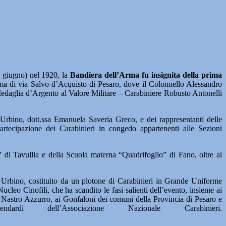
 giugno) nel 1920, la
Bandiera dell’Arma fu insignita della prima
erma di via Salvo d’Acquisto di Pesaro, dove il Colonnello Alessandro
Medaglia d’Argento al Valore Militare – Carabiniere Robusto Antonelli
 Urbino, dott.ssa Emanuela Saveria Greco, e dei rappresentanti delle
a partecipazione dei Carabinieri in congedo appartenenti alle Sezioni
 di Tavullia e della Scuola materna “Quadrifoglio” di Fano, oltre ai
o e Urbino, costituito da un plotone di Carabinieri in Grande Uniforme
cleo Cinofili, che ha scandito le fasi salienti dell’evento, insieme ai
el Nastro Azzurro, ai Gonfaloni dei comuni della Provincia di Pesaro e
 dell’Associazione Nazionale Carabinieri.