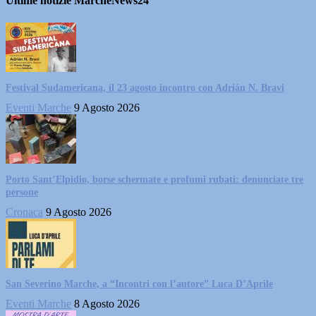
Ultime notizie MarcheNews24
Festival Sudamericana, il 23 agosto incontro con Adrián N. Bravi
Eventi Marche
9 Agosto 2026
Porto Sant’Elpidio, borse schermate e profumi rubati: denunciate tre
persone
Cronaca
9 Agosto 2026
San Severino Marche, a “Incontri con l’autore” Luca D’Aprile
Eventi Marche
8 Agosto 2026