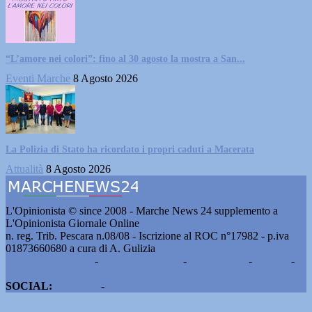
“L’amore nei colori”: fino al 30 agosto la mostra a San...
Eventi Marche
8 Agosto 2026
La Polizia di Stato ha ricordato i propri caduti a Macerata
Attualità
8 Agosto 2026
L'Opinionista © since 2008 - Marche News 24 supplemento a
L'Opinionista Giornale Online
n. reg. Trib. Pescara n.08/08 - Iscrizione al ROC n°17982 - p.iva
01873660680 a cura di A. Gulizia
Pubblicità e contatti
-
Notizie del giorno
-
Informazioni
-
Privacy
-
Cookie
SOCIAL:
Facebook
-
X