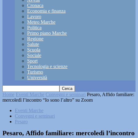
Cronaca
Economia e finanza
Lavoro
Meteo Marche
Politica
Primo piano Marche
Regione
Salute
Scuola
Sociale
Sport
Tecnologia e scienze
Turismo
Università
Home
Eventi Marche
Convegni e seminari
Pesaro, Affido familiare:
mercoledì l’incontro “Io sono l’altro” su Zoom
Eventi Marche
Convegni e seminari
Pesaro
Pesaro, Affido familiare: mercoledì l’incontro