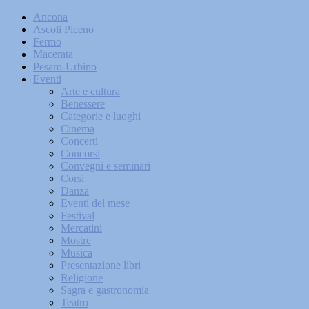
Ancona
Ascoli Piceno
Fermo
Macerata
Pesaro-Urbino
Eventi
Arte e cultura
Benessere
Categorie e luoghi
Cinema
Concerti
Concorsi
Convegni e seminari
Corsi
Danza
Eventi del mese
Festival
Mercatini
Mostre
Musica
Presentazione libri
Religione
Sagra e gastronomia
Teatro