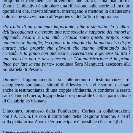
programma mercoledì 25 novembre, alle 20:45, sulla piattaforma
Zoom. L’obiettivo è stimolare una riflessione sulle storie ed incontri
quotidiani che, inevitabilmente, interrogano e mettono in discussione
coloro che si avvicinano all’esperienza dell’affido temporaneo.
«Si tratta di un momento importante, utile a stimolare la ‘cultura
dell’accoglienza’ e a creare una rete sociale a supporto dei minori in
difficoltà. Pesaro è una città virtuosa sotto questo profilo: sono
numerose le famiglie, le coppie o in singoli che hanno deciso di far
entrare nelle proprie vite giovani che stanno affrontando delle
criticità. E lo fanno con attenzione, riservatezza e generosità. Ma è
una rete che può e deve crescere e l’Amministrazione è in prima
linea per fare la sua parte»
sottolinea Sara Mengucci, assessore alla
Solidarietà di Pesaro.
Durante l’appuntamento si alterneranno testimonianze di
accoglienza spontanea, stimoli di riflessione visivi e sonori, e ci sarà
anche la testimonianza di una coppia affidataria. A condurre la serata
sarà Claudia Guerra, logopedista e responsabile Caritas parrocchiale
di Cattabrighe-Vismara.
L’incontro, promosso dalla Fondazione Caritas in collaborazione
con l’A.T.S. n.1 e con il contributo della Regione Marche, si terrà
sulla piattaforma Zoom. Per partecipare è possibile cliccare QUI.