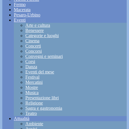
Fermo
Macerata
Pesaro-Urbino
Eventi
Arte e cultura
Benessere
Categorie e luoghi
Cinema
Concerti
Concorsi
Convegni e seminari
Corsi
Danza
Eventi del mese
Festival
Mercatini
Mostre
Musica
Presentazione libri
Religione
Sagra e gastronomia
Teatro
Attualità
Ambiente
Avvisi