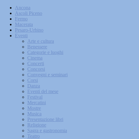
Ancona
Ascoli Piceno
Fermo
Macerata
Pesaro-Urbino
Eventi
Arte e cultura
Benessere
Categorie e luoghi
Cinema
Concerti
Concorsi
Convegni e seminari
Corsi
Danza
Eventi del mese
Festival
Mercatini
Mostre
Musica
Presentazione libri
Religione
Sagra e gastronomia
Teatro