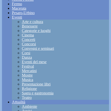
Fermo
Macerata
Pesaro-Urbino
Eventi
Arte e cultura
Benessere
Categorie e luoghi
Cinema
Concerti
Concorsi
Convegni e seminari
Corsi
Danza
Eventi del mese
Festival
Mercatini
Mostre
Musica
Presentazione libri
Religione
Sagra e gastronomia
Teatro
Attualità
Ambiente
Avvisi