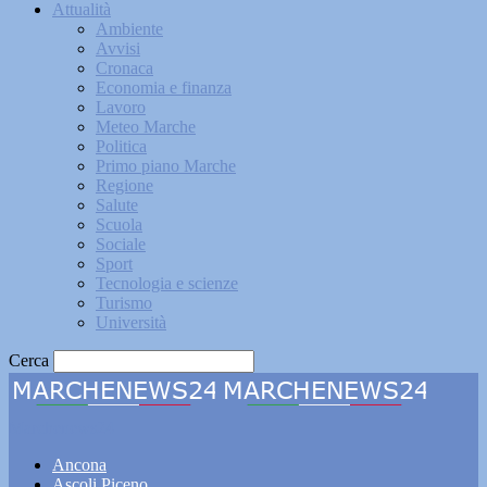
Attualità
Ambiente
Avvisi
Cronaca
Economia e finanza
Lavoro
Meteo Marche
Politica
Primo piano Marche
Regione
Salute
Scuola
Sociale
Sport
Tecnologia e scienze
Turismo
Università
Cerca
Marchenews24
Ancona
Ascoli Piceno