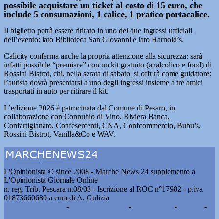
possibile acquistare un ticket al costo di 15 euro, che
include 5 consumazioni, 1 calice, 1 pratico portacalice.
Il biglietto potrà essere ritirato in uno dei due ingressi ufficiali
dell’evento: lato Biblioteca San Giovanni e lato Harnold’s.
Calicity conferma anche la propria attenzione alla sicurezza: sarà
infatti possibile “premiare” con un kit gratuito (analcolico e food) di
Rossini Bistrot, chi, nella serata di sabato, si offrirà come guidatore:
l’autista dovrà presentarsi a uno degli ingressi insieme a tre amici
trasportati in auto per ritirare il kit.
L’edizione 2026 è patrocinata dal Comune di Pesaro, in
collaborazione con Connubio di Vino, Riviera Banca,
Confartigianato, Confesercenti, CNA, Confcommercio, Bubu’s,
Rossini Bistrot, Vanilla&Co e WAV.
L'Opinionista © since 2008 - Marche News 24 supplemento a
L'Opinionista Giornale Online
n. reg. Trib. Pescara n.08/08 - Iscrizione al ROC n°17982 - p.iva
01873660680 a cura di A. Gulizia
Pubblicità e contatti
-
Notizie del giorno
-
Informazioni
-
Privacy
-
Cookie