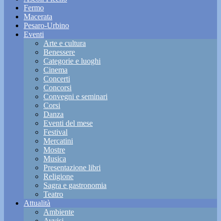
Fermo
Macerata
Pesaro-Urbino
Eventi
Arte e cultura
Benessere
Categorie e luoghi
Cinema
Concerti
Concorsi
Convegni e seminari
Corsi
Danza
Eventi del mese
Festival
Mercatini
Mostre
Musica
Presentazione libri
Religione
Sagra e gastronomia
Teatro
Attualità
Ambiente
Avvisi