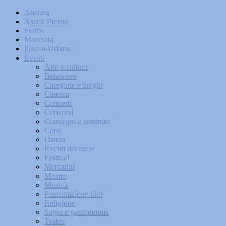
Ancona
Ascoli Piceno
Fermo
Macerata
Pesaro-Urbino
Eventi
Arte e cultura
Benessere
Categorie e luoghi
Cinema
Concerti
Concorsi
Convegni e seminari
Corsi
Danza
Eventi del mese
Festival
Mercatini
Mostre
Musica
Presentazione libri
Religione
Sagra e gastronomia
Teatro