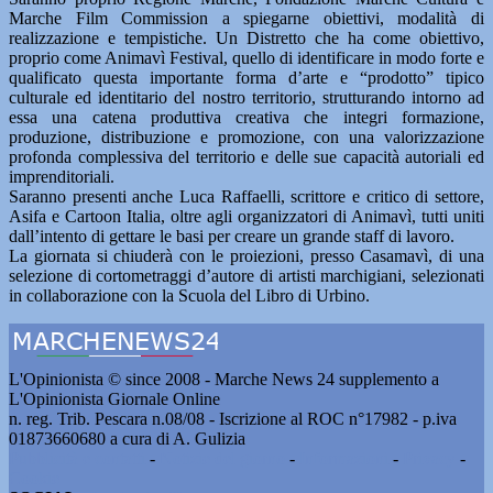
Marche Film Commission a spiegarne obiettivi, modalità di
realizzazione e tempistiche. Un Distretto che ha come obiettivo,
proprio come Animavì Festival, quello di identificare in modo forte e
qualificato questa importante forma d’arte e “prodotto” tipico
culturale ed identitario del nostro territorio, strutturando intorno ad
essa una catena produttiva creativa che integri formazione,
produzione, distribuzione e promozione, con una valorizzazione
profonda complessiva del territorio e delle sue capacità autoriali ed
imprenditoriali.
Saranno presenti anche Luca Raffaelli, scrittore e critico di settore,
Asifa e Cartoon Italia, oltre agli organizzatori di Animavì, tutti uniti
dall’intento di gettare le basi per creare un grande staff di lavoro.
La giornata si chiuderà con le proiezioni, presso Casamavì, di una
selezione di cortometraggi d’autore di artisti marchigiani, selezionati
in collaborazione con la Scuola del Libro di Urbino.
L'Opinionista © since 2008 - Marche News 24 supplemento a
L'Opinionista Giornale Online
n. reg. Trib. Pescara n.08/08 - Iscrizione al ROC n°17982 - p.iva
01873660680 a cura di A. Gulizia
Pubblicità e contatti
-
Notizie del giorno
-
Informazioni
-
Privacy
-
Cookie