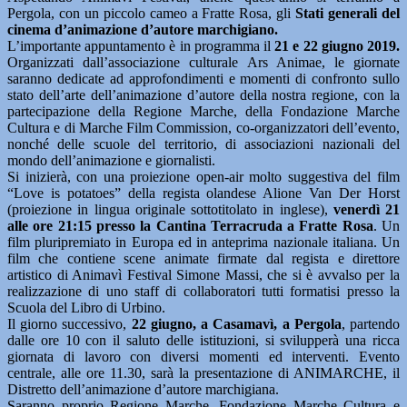
Pergola, con un piccolo cameo a Fratte Rosa, gli
Stati generali del
cinema d’animazione d’autore marchigiano.
L’importante appuntamento è in programma il
21 e 22 giugno 2019.
Organizzati dall’associazione culturale Ars Animae, le giornate
saranno dedicate ad approfondimenti e momenti di confronto sullo
stato dell’arte dell’animazione d’autore della nostra regione, con la
partecipazione della Regione Marche, della Fondazione Marche
Cultura e di Marche Film Commission, co-organizzatori dell’evento,
nonché delle scuole del territorio, di associazioni nazionali del
mondo dell’animazione e giornalisti.
Si inizierà, con una proiezione open-air molto suggestiva del film
“Love is potatoes” della regista olandese Alione Van Der Horst
(proiezione in lingua originale sottotitolato in inglese),
venerdì 21
alle ore 21:15 presso la Cantina Terracruda a Fratte Rosa
. Un
film pluripremiato in Europa ed in anteprima nazionale italiana. Un
film che contiene scene animate firmate dal regista e direttore
artistico di Animavì Festival Simone Massi, che si è avvalso per la
realizzazione di uno staff di collaboratori tutti formatisi presso la
Scuola del Libro di Urbino.
Il giorno successivo,
22 giugno, a Casamavì, a Pergola
, partendo
dalle ore 10 con il saluto delle istituzioni, si svilupperà una ricca
giornata di lavoro con diversi momenti ed interventi. Evento
centrale, alle ore 11.30, sarà la presentazione di ANIMARCHE, il
Distretto dell’animazione d’autore marchigiana.
Saranno proprio Regione Marche, Fondazione Marche Cultura e