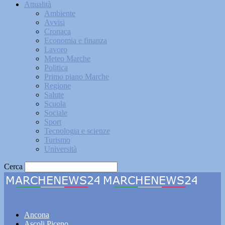
Attualità
Ambiente
Avvisi
Cronaca
Economia e finanza
Lavoro
Meteo Marche
Politica
Primo piano Marche
Regione
Salute
Scuola
Sociale
Sport
Tecnologia e scienze
Turismo
Università
Cerca
Marchenews24
Ancona
Ascoli Piceno