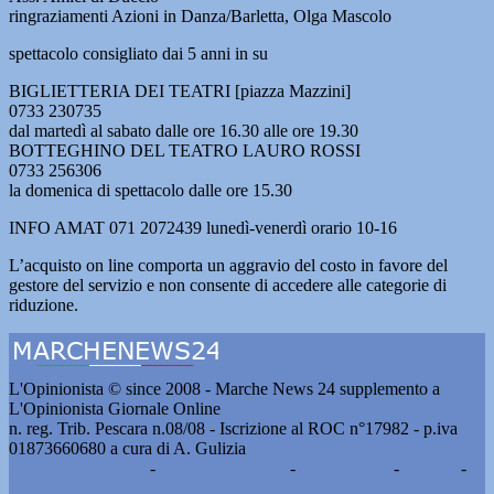
ringraziamenti Azioni in Danza/Barletta, Olga Mascolo
spettacolo consigliato dai 5 anni in su
BIGLIETTERIA DEI TEATRI [piazza Mazzini]
0733 230735
dal martedì al sabato dalle ore 16.30 alle ore 19.30
BOTTEGHINO DEL TEATRO LAURO ROSSI
0733 256306
la domenica di spettacolo dalle ore 15.30
INFO AMAT 071 2072439 lunedì-venerdì orario 10-16
L’acquisto on line comporta un aggravio del costo in favore del
gestore del servizio e non consente di accedere alle categorie di
riduzione.
L'Opinionista © since 2008 - Marche News 24 supplemento a
L'Opinionista Giornale Online
n. reg. Trib. Pescara n.08/08 - Iscrizione al ROC n°17982 - p.iva
01873660680 a cura di A. Gulizia
Pubblicità e contatti
-
Notizie del giorno
-
Informazioni
-
Privacy
-
Cookie