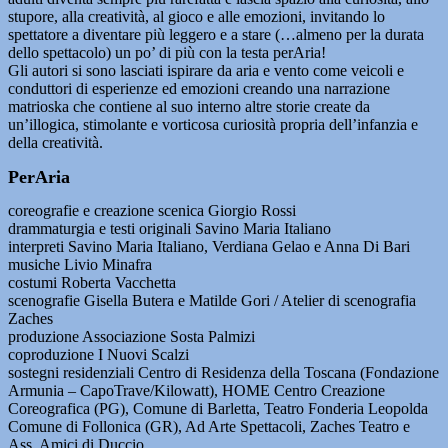
stupore, alla creatività, al gioco e alle emozioni, invitando lo
spettatore a diventare più leggero e a stare (…almeno per la durata
dello spettacolo) un po’ di più con la testa perAria!
Gli autori si sono lasciati ispirare da aria e vento come veicoli e
conduttori di esperienze ed emozioni creando una narrazione
matrioska che contiene al suo interno altre storie create da
un’illogica, stimolante e vorticosa curiosità propria dell’infanzia e
della creatività.
PerAria
coreografie e creazione scenica Giorgio Rossi
drammaturgia e testi originali Savino Maria Italiano
interpreti Savino Maria Italiano, Verdiana Gelao e Anna Di Bari
musiche Livio Minafra
costumi Roberta Vacchetta
scenografie Gisella Butera e Matilde Gori / Atelier di scenografia
Zaches
produzione Associazione Sosta Palmizi
coproduzione I Nuovi Scalzi
sostegni residenziali Centro di Residenza della Toscana (Fondazione
Armunia – CapoTrave/Kilowatt), HOME Centro Creazione
Coreografica (PG), Comune di Barletta, Teatro Fonderia Leopolda
Comune di Follonica (GR), Ad Arte Spettacoli, Zaches Teatro e
Ass. Amici di Duccio