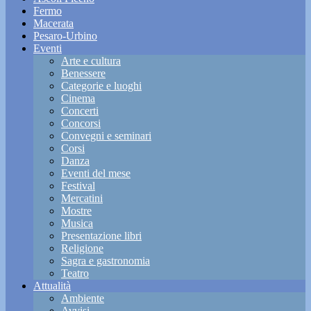
Fermo
Macerata
Pesaro-Urbino
Eventi
Arte e cultura
Benessere
Categorie e luoghi
Cinema
Concerti
Concorsi
Convegni e seminari
Corsi
Danza
Eventi del mese
Festival
Mercatini
Mostre
Musica
Presentazione libri
Religione
Sagra e gastronomia
Teatro
Attualità
Ambiente
Avvisi