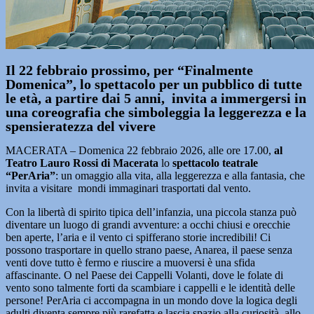
Il 22 febbraio prossimo, per “Finalmente
Domenica”, lo spettacolo per un pubblico di tutte
le età, a partire dai 5 anni, invita a immergersi in
una coreografia che simboleggia la leggerezza e la
spensieratezza del vivere
MACERATA – Domenica 22 febbraio 2026, alle ore 17.00,
al
Teatro Lauro Rossi di Macerata
lo
spettacolo teatrale
“PerAria”
: un omaggio alla vita, alla leggerezza e alla fantasia, che
invita a visitare mondi immaginari trasportati dal vento.
Con la libertà di spirito tipica dell’infanzia, una piccola stanza può
diventare un luogo di grandi avventure: a occhi chiusi e orecchie
ben aperte, l’aria e il vento ci spifferano storie incredibili! Ci
possono trasportare in quello strano paese, Anarea, il paese senza
venti dove tutto è fermo e riuscire a muoversi è una sfida
affascinante. O nel Paese dei Cappelli Volanti, dove le folate di
vento sono talmente forti da scambiare i cappelli e le identità delle
persone! PerAria ci accompagna in un mondo dove la logica degli
adulti diventa sempre più rarefatta e lascia spazio alla curiosità, allo