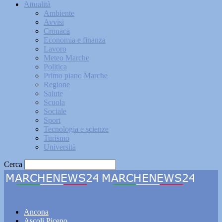
Attualità
Ambiente
Avvisi
Cronaca
Economia e finanza
Lavoro
Meteo Marche
Politica
Primo piano Marche
Regione
Salute
Scuola
Sociale
Sport
Tecnologia e scienze
Turismo
Università
Cerca
Marchenews24
Ancona
Ascoli Piceno