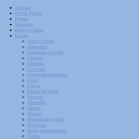
Ancona
Ascoli Piceno
Fermo
Macerata
Pesaro-Urbino
Eventi
Arte e cultura
Benessere
Categorie e luoghi
Cinema
Concerti
Concorsi
Convegni e seminari
Corsi
Danza
Eventi del mese
Festival
Mercatini
Mostre
Musica
Presentazione libri
Religione
Sagra e gastronomia
Teatro