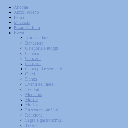
Ancona
Ascoli Piceno
Fermo
Macerata
Pesaro-Urbino
Eventi
Arte e cultura
Benessere
Categorie e luoghi
Cinema
Concerti
Concorsi
Convegni e seminari
Corsi
Danza
Eventi del mese
Festival
Mercatini
Mostre
Musica
Presentazione libri
Religione
Sagra e gastronomia
Teatro