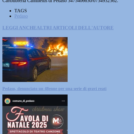
Cartolibreria Camillettis di Pedaso 3475406630/0734932362.
TAGS
Pedaso
LEGGI ANCHE
ALTRI ARTICOLI DELL'AUTORE
Pedaso, denunciato un 48enne per una serie di gravi reati