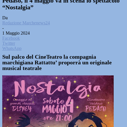
Pedaso, il 4 maggio va in scena lo spettacolo
“Nostalgia”
Da
Redazione Marchenews24
-
1 Maggio 2024
Facebook
Twitter
WhatsApp
Sul palco del CineTeatro la compagnia
marchigiana Rattattu’ proporrà un originale
musical teatrale