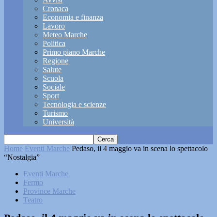
Cronaca
Economia e finanza
Lavoro
Meteo Marche
Politica
Primo piano Marche
Regione
Salute
Scuola
Sociale
Sport
Tecnologia e scienze
Turismo
Università
Home
Eventi Marche
Pedaso, il 4 maggio va in scena lo spettacolo
“Nostalgia”
Eventi Marche
Fermo
Province Marche
Teatro