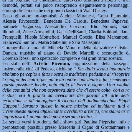
demodé, portati sul palco riscoprendo elegantemente personaggi,
coreografie e musiche dei grandi classici di Walt Disney.
Ecco gli attori protagonisti: Andrea Maranesi, Greta Flammini,
Alessia Rivosecchi, Benedetta De Carolis, Benedetta Papaveri,
Samuele Vagnozzi, Alessandro Corvaro, Elio Nonnis, Sara
Illuminati, Alice Armandini, Gaia DelliSanti, Clarita Baldoni, Ilaria
Frenquelli, Nicola Montefiori, Manuel Coccia, Elisa Marcantoni,
Francesco Santori, Maria Stabellini e Sara Malaspina.
Coreografia a cura di Michela Mora e della danzatrice Cristina
Damen, musiche al piano di Davide Martelli e scenografie di
Lorenzo Rossi; uno spettacolo completo e dal gran ritmo scenico.
Lo staff dell’
Artistic Picenum,
organizzatore della rassegna
insieme alla città di Pedaso, dichiara:
” Sin dalla serata inaugurale
abbiamo percepito e fatto nostra la tradizione pedasina di riscoprire
la magia del teatro; per noi è un onore contribuire a far riemergere
questa passione locale, nutrendola di forza e vigore. Una vitalità
della comunità che non aspettava altro che di essere colta, con cura
e stile; era li pronta ad avvicinare dei giovani all’ arte delle
recitazione e ad omaggiare il ricordo dell’ indimenticabile Pippo
Capponi. Saranno queste le nostre mission ed invitiamo tutti a
vivere questa nuova affascinante avventura artistica, che siamo certi
impreziosirà l’ anima delle nostre serate a teatro.”
La serata verrà introdotta dalla show girl Paulina Pieprzka; info e
prenotazioni possibili presso Merceria il Cigno di Grottammare e