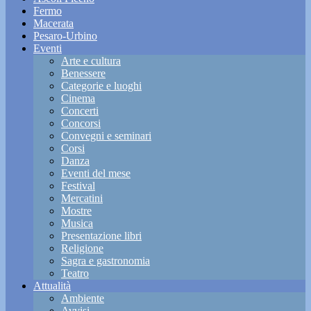
Fermo
Macerata
Pesaro-Urbino
Eventi
Arte e cultura
Benessere
Categorie e luoghi
Cinema
Concerti
Concorsi
Convegni e seminari
Corsi
Danza
Eventi del mese
Festival
Mercatini
Mostre
Musica
Presentazione libri
Religione
Sagra e gastronomia
Teatro
Attualità
Ambiente
Avvisi