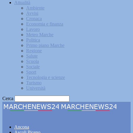
Attualità
Ambiente
Avvisi
Cronaca
Economia e finanza
Lavoro
Meteo Marche
Politica
Primo piano Marche
Regione
Salute
Scuola
Sociale
Sport
Tecnologia e scienze
Turismo
Università
Cerca
Marchenews24
Ancona
Ascoli Piceno