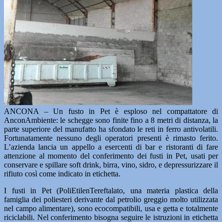
ANCONA – Un fusto in Pet è esploso nel compattatore di
AnconAmbiente: le schegge sono finite fino a 8 metri di distanza, la
parte superiore del manufatto ha sfondato le reti in ferro antivolatili.
Fortunatamente nessuno degli operatori presenti è rimasto ferito.
L’azienda lancia un appello a esercenti di bar e ristoranti di fare
attenzione al momento del conferimento dei fusti in Pet, usati per
conservare e spillare soft drink, birra, vino, sidro, e depressurizzare il
rifiuto così come indicato in etichetta.
I fusti in Pet (PoliEtilenTereftalato, una materia plastica della
famiglia dei poliesteri derivante dal petrolio greggio molto utilizzata
nel campo alimentare), sono ecocompatibili, usa e getta e totalmente
riciclabili. Nel conferimento bisogna seguire le istruzioni in etichetta