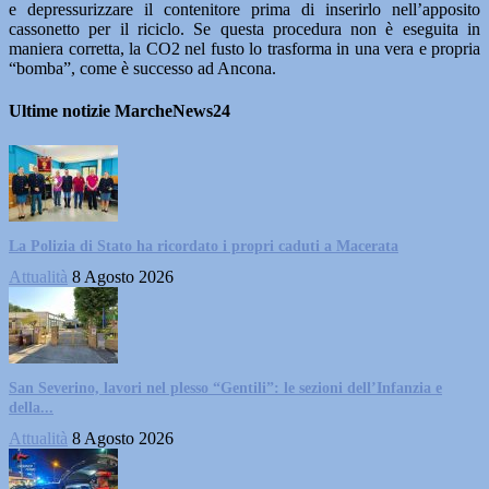
e depressurizzare il contenitore prima di inserirlo nell’apposito
cassonetto per il riciclo. Se questa procedura non è eseguita in
maniera corretta, la CO2 nel fusto lo trasforma in una vera e propria
“bomba”, come è successo ad Ancona.
Ultime notizie MarcheNews24
La Polizia di Stato ha ricordato i propri caduti a Macerata
Attualità
8 Agosto 2026
San Severino, lavori nel plesso “Gentili”: le sezioni dell’Infanzia e
della...
Attualità
8 Agosto 2026