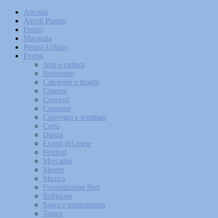
Ancona
Ascoli Piceno
Fermo
Macerata
Pesaro-Urbino
Eventi
Arte e cultura
Benessere
Categorie e luoghi
Cinema
Concerti
Concorsi
Convegni e seminari
Corsi
Danza
Eventi del mese
Festival
Mercatini
Mostre
Musica
Presentazione libri
Religione
Sagra e gastronomia
Teatro