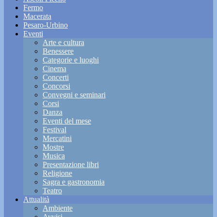
Fermo
Macerata
Pesaro-Urbino
Eventi
Arte e cultura
Benessere
Categorie e luoghi
Cinema
Concerti
Concorsi
Convegni e seminari
Corsi
Danza
Eventi del mese
Festival
Mercatini
Mostre
Musica
Presentazione libri
Religione
Sagra e gastronomia
Teatro
Attualità
Ambiente
Avvisi