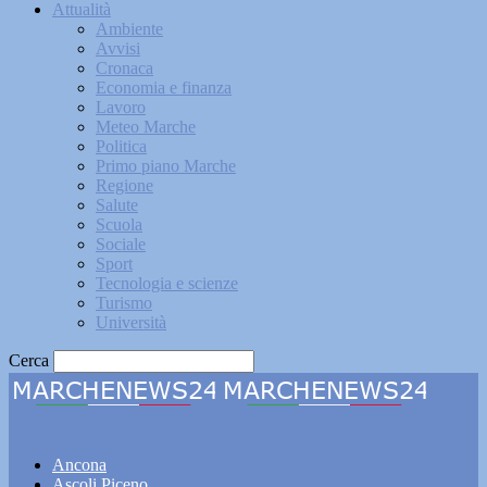
Attualità
Ambiente
Avvisi
Cronaca
Economia e finanza
Lavoro
Meteo Marche
Politica
Primo piano Marche
Regione
Salute
Scuola
Sociale
Sport
Tecnologia e scienze
Turismo
Università
Cerca
Marchenews24
Ancona
Ascoli Piceno