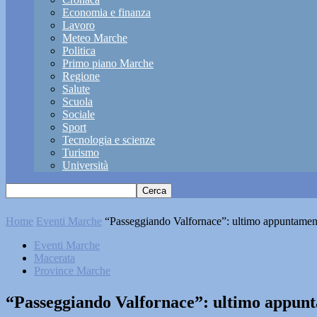
Economia e finanza
Lavoro
Meteo Marche
Politica
Primo piano Marche
Regione
Salute
Scuola
Sociale
Sport
Tecnologia e scienze
Turismo
Università
Home
Eventi Marche
“Passeggiando Valfornace”: ultimo appuntament
Eventi Marche
Macerata
Province Marche
“Passeggiando Valfornace”: ultimo appunt