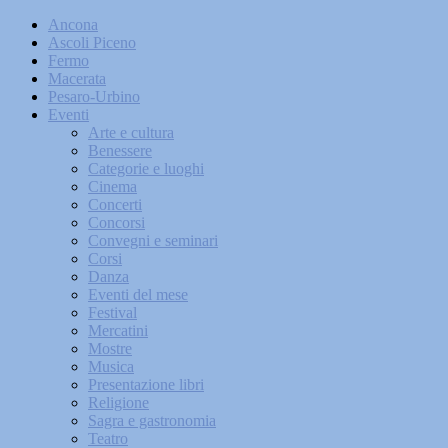
Ancona
Ascoli Piceno
Fermo
Macerata
Pesaro-Urbino
Eventi
Arte e cultura
Benessere
Categorie e luoghi
Cinema
Concerti
Concorsi
Convegni e seminari
Corsi
Danza
Eventi del mese
Festival
Mercatini
Mostre
Musica
Presentazione libri
Religione
Sagra e gastronomia
Teatro