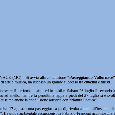
CE (MC) – Si avvia alla conclusione
“Passeggiando Valfornace”
o di arte e musica, ha riscosso un grande successo tra cittadini e turisti.
onoscere il territorio a piedi ed in e-bike. Sabato 26 luglio il secondo i
o ad anello, mentre la penultima tappa a piedi del 27 luglio si è svol
tissima anche la conclusione artistica con “Natura Poetica”.
nica 17 agosto:
una passeggiata a piedi, rivolta a tutti, all’insegna d
”. La guida ambientale escursionistica Fabrizio Franconi accompagnerà i 