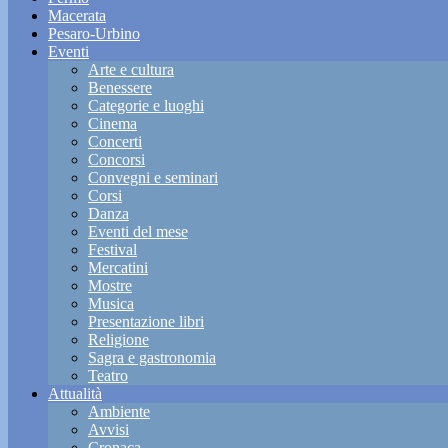
Macerata
Pesaro-Urbino
Eventi
Arte e cultura
Benessere
Categorie e luoghi
Cinema
Concerti
Concorsi
Convegni e seminari
Corsi
Danza
Eventi del mese
Festival
Mercatini
Mostre
Musica
Presentazione libri
Religione
Sagra e gastronomia
Teatro
Attualità
Ambiente
Avvisi
Cronaca