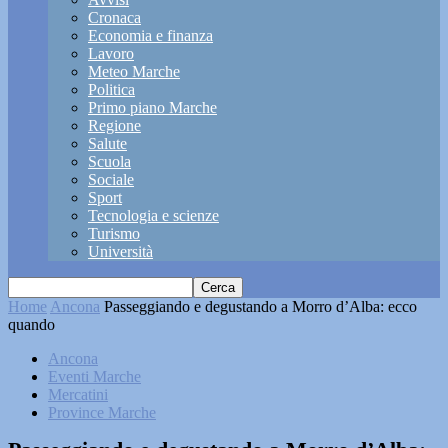
Cronaca
Economia e finanza
Lavoro
Meteo Marche
Politica
Primo piano Marche
Regione
Salute
Scuola
Sociale
Sport
Tecnologia e scienze
Turismo
Università
Home
Ancona
Passeggiando e degustando a Morro d’Alba: ecco
quando
Ancona
Eventi Marche
Mercatini
Province Marche