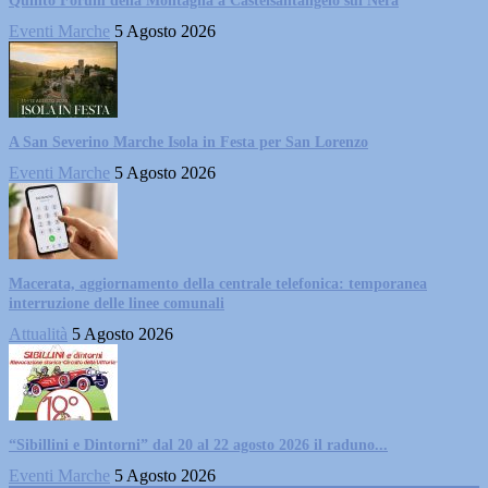
Quinto Forum della Montagna a Castelsantangelo sul Nera
Eventi Marche
5 Agosto 2026
A San Severino Marche Isola in Festa per San Lorenzo
Eventi Marche
5 Agosto 2026
Macerata, aggiornamento della centrale telefonica: temporanea
interruzione delle linee comunali
Attualità
5 Agosto 2026
“Sibillini e Dintorni” dal 20 al 22 agosto 2026 il raduno...
Eventi Marche
5 Agosto 2026