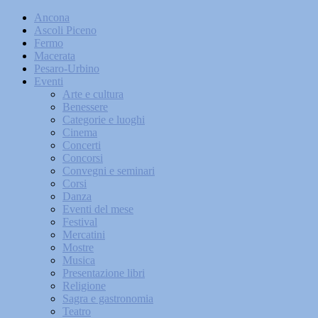
Ancona
Ascoli Piceno
Fermo
Macerata
Pesaro-Urbino
Eventi
Arte e cultura
Benessere
Categorie e luoghi
Cinema
Concerti
Concorsi
Convegni e seminari
Corsi
Danza
Eventi del mese
Festival
Mercatini
Mostre
Musica
Presentazione libri
Religione
Sagra e gastronomia
Teatro