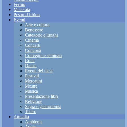
Fermo
Macerata
Pesaro-Urbino
Eventi
Arte e cultura
Benessere
Categorie e luoghi
Cinema
Concerti
Concorsi
Convegni e seminari
Corsi
Danza
Eventi del mese
Festival
Mercatini
Mostre
Musica
Presentazione libri
Religione
Sagra e gastronomia
Teatro
Attualità
Ambiente
Avvisi