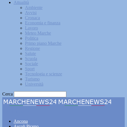
Attualità
Ambiente
Avvisi
Cronaca
Economia e finanza
Lavoro
Meteo Marche
Politica
Primo piano Marche
Regione
Salute
Scuola
Sociale
Sport
Tecnologia e scienze
Turismo
Università
Cerca
Marchenews24
Ancona
Ascoli Piceno