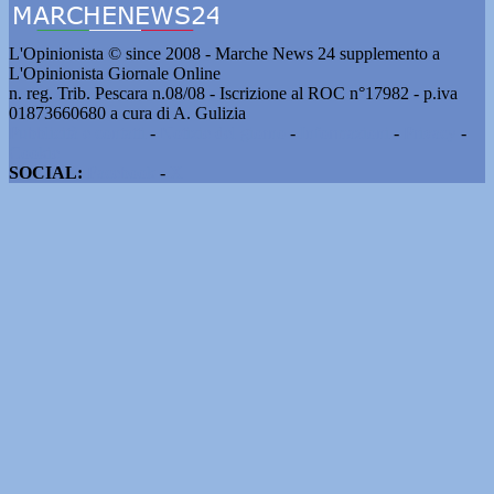
L'Opinionista © since 2008 - Marche News 24 supplemento a
L'Opinionista Giornale Online
n. reg. Trib. Pescara n.08/08 - Iscrizione al ROC n°17982 - p.iva
01873660680 a cura di A. Gulizia
Pubblicità e contatti
-
Notizie del giorno
-
Informazioni
-
Privacy
-
Cookie
SOCIAL:
Facebook
-
X