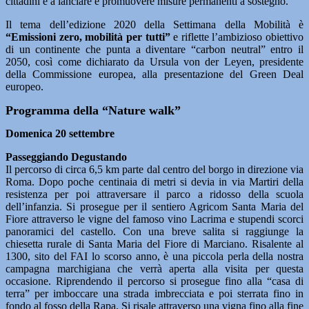
cittadini e a lanciare e promuovere misure permanenti a sostegno.
Il tema dell’edizione 2020 della Settimana della Mobilità è
“Emissioni zero, mobilità per tutti”
e riflette l’ambizioso obiettivo
di un continente che punta a diventare “carbon neutral” entro il
2050, così come dichiarato da Ursula von der Leyen, presidente
della Commissione europea, alla presentazione del Green Deal
europeo.
Programma della “Nature walk”
Domenica 20 settembre
Passeggiando Degustando
Il percorso di circa 6,5 km parte dal centro del borgo in direzione via
Roma. Dopo poche centinaia di metri si devia in via Martiri della
resistenza per poi attraversare il parco a ridosso della scuola
dell’infanzia. Si prosegue per il sentiero Agricom Santa Maria del
Fiore attraverso le vigne del famoso vino Lacrima e stupendi scorci
panoramici del castello. Con una breve salita si raggiunge la
chiesetta rurale di Santa Maria del Fiore di Marciano. Risalente al
1300, sito del FAI lo scorso anno, è una piccola perla della nostra
campagna marchigiana che verrà aperta alla visita per questa
occasione. Riprendendo il percorso si prosegue fino alla “casa di
terra” per imboccare una strada imbrecciata e poi sterrata fino in
fondo al fosso della Rapa. Si risale attraverso una vigna fino alla fine