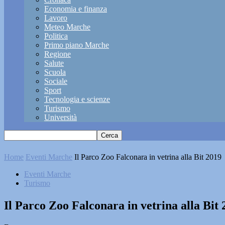
Economia e finanza
Lavoro
Meteo Marche
Politica
Primo piano Marche
Regione
Salute
Scuola
Sociale
Sport
Tecnologia e scienze
Turismo
Università
Home
Eventi Marche
Il Parco Zoo Falconara in vetrina alla Bit 2019
Eventi Marche
Turismo
Il Parco Zoo Falconara in vetrina alla Bit