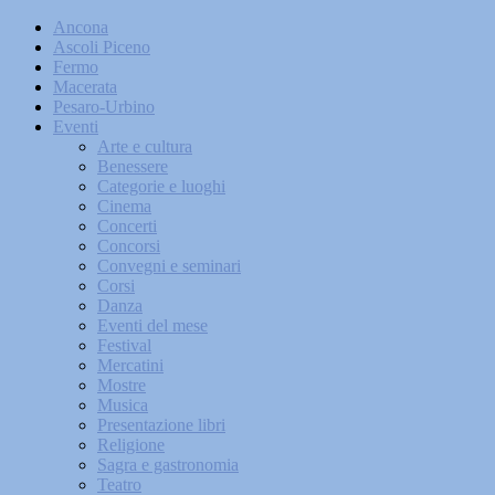
Ancona
Ascoli Piceno
Fermo
Macerata
Pesaro-Urbino
Eventi
Arte e cultura
Benessere
Categorie e luoghi
Cinema
Concerti
Concorsi
Convegni e seminari
Corsi
Danza
Eventi del mese
Festival
Mercatini
Mostre
Musica
Presentazione libri
Religione
Sagra e gastronomia
Teatro