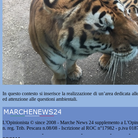
In questo contesto si inserisce la realizzazione di un’area dedicata alle
ed attenzione alle questioni ambientali.
L'Opinionista © since 2008 - Marche News 24 supplemento a L'Opini
n. reg. Trib. Pescara n.08/08 - Iscrizione al ROC n°17982 - p.iva 01
Pubblicità e contatti
-
Notizie del giorno
-
Informazioni
-
Privacy
-
Co