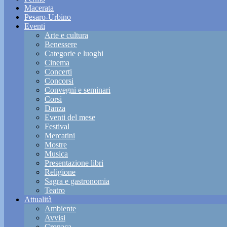
Macerata
Pesaro-Urbino
Eventi
Arte e cultura
Benessere
Categorie e luoghi
Cinema
Concerti
Concorsi
Convegni e seminari
Corsi
Danza
Eventi del mese
Festival
Mercatini
Mostre
Musica
Presentazione libri
Religione
Sagra e gastronomia
Teatro
Attualità
Ambiente
Avvisi
Cronaca