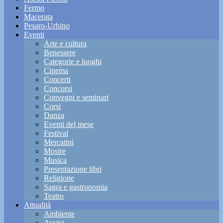
Fermo
Macerata
Pesaro-Urbino
Eventi
Arte e cultura
Benessere
Categorie e luoghi
Cinema
Concerti
Concorsi
Convegni e seminari
Corsi
Danza
Eventi del mese
Festival
Mercatini
Mostre
Musica
Presentazione libri
Religione
Sagra e gastronomia
Teatro
Attualità
Ambiente
Avvisi