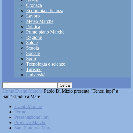
Cronaca
Economia e finanza
Lavoro
Meteo Marche
Politica
Primo piano Marche
Regione
Salute
Scuola
Sociale
Sport
Tecnologia e scienze
Turismo
Università
Home
Eventi Marche
Paolo Di Mizio presenta “Teneri lupi” a
Sant’Elpidio a Mare
Eventi Marche
Fermo
Presentazione libri
Province Marche
Sant'Elpidio a Mare