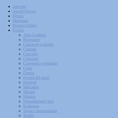
Ancona
Ascoli Piceno
Fermo
Macerata
Pesaro-Urbino
Eventi
Arte e cultura
Benessere
Categorie e luoghi
Cinema
Concerti
Concorsi
Convegni e seminari
Corsi
Danza
Eventi del mese
Festival
Mercatini
Mostre
Musica
Presentazione libri
Religione
Sagra e gastronomia
Teatro