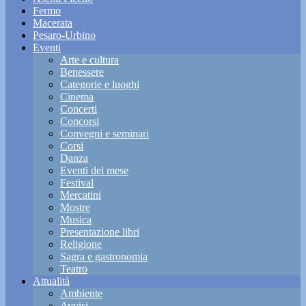
Fermo
Macerata
Pesaro-Urbino
Eventi
Arte e cultura
Benessere
Categorie e luoghi
Cinema
Concerti
Concorsi
Convegni e seminari
Corsi
Danza
Eventi del mese
Festival
Mercatini
Mostre
Musica
Presentazione libri
Religione
Sagra e gastronomia
Teatro
Attualità
Ambiente
Avvisi