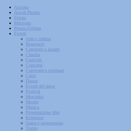
Ancona
Ascoli Piceno
Fermo
Macerata
Pesaro-Urbino
Eventi
Arte e cultura
Benessere
Categorie e luoghi
Cinema
Concerti
Concorsi
Convegni e seminari
Corsi
Danza
Eventi del mese
Festival
Mercatini
Mostre
Musica
Presentazione libri
Religione
Sagra e gastronomia
Teatro