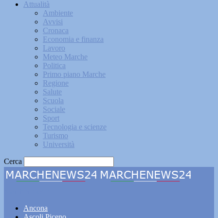
Attualità
Ambiente
Avvisi
Cronaca
Economia e finanza
Lavoro
Meteo Marche
Politica
Primo piano Marche
Regione
Salute
Scuola
Sociale
Sport
Tecnologia e scienze
Turismo
Università
Cerca
Marchenews24
Ancona
Ascoli Piceno