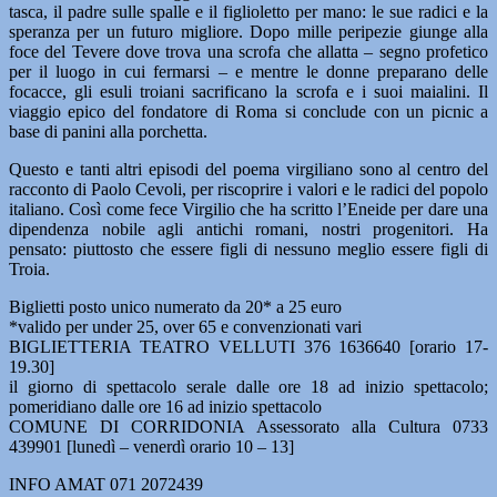
tasca, il padre sulle spalle e il figlioletto per mano: le sue radici e la
speranza per un futuro migliore. Dopo mille peripezie giunge alla
foce del Tevere dove trova una scrofa che allatta – segno profetico
per il luogo in cui fermarsi – e mentre le donne preparano delle
focacce, gli esuli troiani sacrificano la scrofa e i suoi maialini. Il
viaggio epico del fondatore di Roma si conclude con un picnic a
base di panini alla porchetta.
Questo e tanti altri episodi del poema virgiliano sono al centro del
racconto di Paolo Cevoli, per riscoprire i valori e le radici del popolo
italiano. Così come fece Virgilio che ha scritto l’Eneide per dare una
dipendenza nobile agli antichi romani, nostri progenitori. Ha
pensato: piuttosto che essere figli di nessuno meglio essere figli di
Troia.
Biglietti posto unico numerato da 20* a 25 euro
*valido per under 25, over 65 e convenzionati vari
BIGLIETTERIA TEATRO VELLUTI 376 1636640 [orario 17-
19.30]
il giorno di spettacolo serale dalle ore 18 ad inizio spettacolo;
pomeridiano dalle ore 16 ad inizio spettacolo
COMUNE DI CORRIDONIA Assessorato alla Cultura 0733
439901 [lunedì – venerdì orario 10 – 13]
INFO AMAT 071 2072439