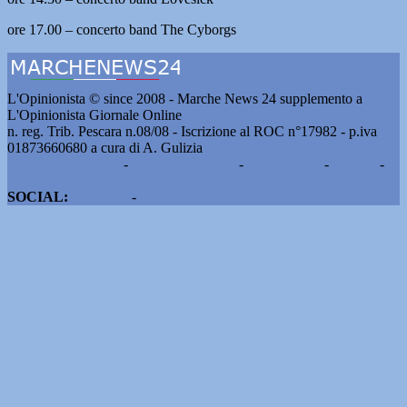
ore 17.00 – concerto band The Cyborgs
L'Opinionista © since 2008 - Marche News 24 supplemento a
L'Opinionista Giornale Online
n. reg. Trib. Pescara n.08/08 - Iscrizione al ROC n°17982 - p.iva
01873660680 a cura di A. Gulizia
Pubblicità e contatti
-
Notizie del giorno
-
Informazioni
-
Privacy
-
Cookie
SOCIAL:
Facebook
-
X