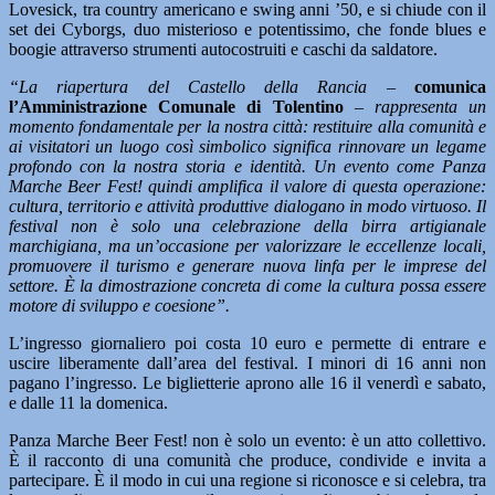
Lovesick, tra country americano e swing anni ’50, e si chiude con il
set dei Cyborgs, duo misterioso e potentissimo, che fonde blues e
boogie attraverso strumenti autocostruiti e caschi da saldatore.
“La riapertura del Castello della Rancia
–
comunica
l’Amministrazione Comunale di Tolentino
–
rappresenta un
momento fondamentale per la nostra città: restituire alla comunità e
ai visitatori un luogo così simbolico significa rinnovare un legame
profondo con la nostra storia e identità. Un evento come Panza
Marche Beer Fest! quindi amplifica il valore di questa operazione:
cultura, territorio e attività produttive dialogano in modo virtuoso. Il
festival non è solo una celebrazione della birra artigianale
marchigiana, ma un’occasione per valorizzare le eccellenze locali,
promuovere il turismo e generare nuova linfa per le imprese del
settore. È la dimostrazione concreta di come la cultura possa essere
motore di sviluppo e coesione”.
L’ingresso giornaliero poi costa 10 euro e permette di entrare e
uscire liberamente dall’area del festival. I minori di 16 anni non
pagano l’ingresso. Le biglietterie aprono alle 16 il venerdì e sabato,
e dalle 11 la domenica.
Panza Marche Beer Fest! non è solo un evento: è un atto collettivo.
È il racconto di una comunità che produce, condivide e invita a
partecipare. È il modo in cui una regione si riconosce e si celebra, tra