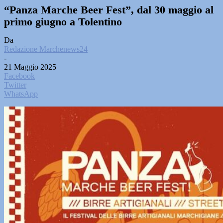
“Panza Marche Beer Fest”, dal 30 maggio al
primo giugno a Tolentino
Da
Redazione Marchenews24
-
21 Maggio 2025
Facebook
Twitter
WhatsApp