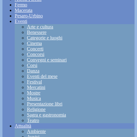
Fermo
Macerata
Pesaro-Urbino
Eventi
Arte e cultura
Benessere
Categorie e luoghi
Cinema
Concerti
Concorsi
Convegni e seminari
Corsi
Danza
Eventi del mese
Festival
Mercatini
Mostre
Musica
Presentazione libri
Religione
Sagra e gastronomia
Teatro
Attualità
Ambiente
Avvisi