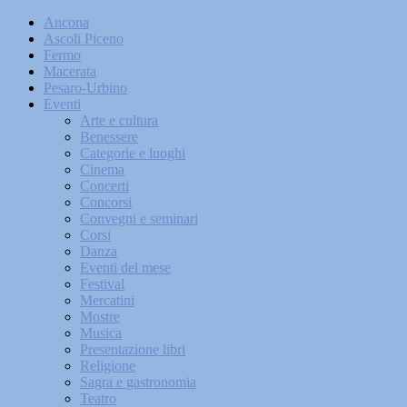
Ancona
Ascoli Piceno
Fermo
Macerata
Pesaro-Urbino
Eventi
Arte e cultura
Benessere
Categorie e luoghi
Cinema
Concerti
Concorsi
Convegni e seminari
Corsi
Danza
Eventi del mese
Festival
Mercatini
Mostre
Musica
Presentazione libri
Religione
Sagra e gastronomia
Teatro