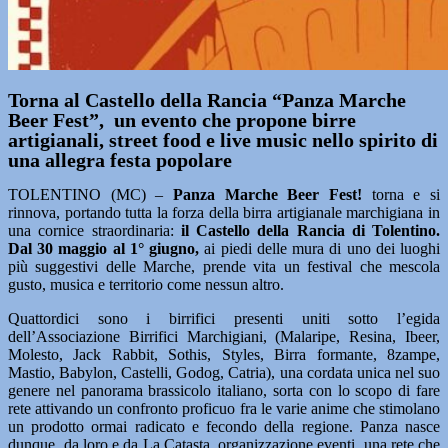
Torna al Castello della Rancia “Panza Marche
Beer Fest”, un evento che propone birre
artigianali, street food e live music nello spirito di
una allegra festa popolare
TOLENTINO (MC) –
Panza Marche Beer Fest!
torna e si
rinnova, portando tutta la forza della birra artigianale marchigiana in
una cornice straordinaria:
il Castello della Rancia di Tolentino.
Dal 30 maggio al 1° giugno,
ai piedi delle mura di uno dei luoghi
più suggestivi delle Marche, prende vita un festival che mescola
gusto, musica e territorio come nessun altro.
Quattordici sono i birrifici presenti uniti sotto l’egida
dell’Associazione Birrifici Marchigiani, (Malaripe, Resina, Ibeer,
Molesto, Jack Rabbit, Sothis, Styles, Birra formante, 8zampe,
Mastio, Babylon, Castelli, Godog, Catria), una cordata unica nel suo
genere nel panorama brassicolo italiano, sorta con lo scopo di fare
rete attivando un confronto proficuo fra le varie anime che stimolano
un prodotto ormai radicato e fecondo della regione. Panza nasce
dunque da loro e da La Catasta, organizzazione eventi, una rete che