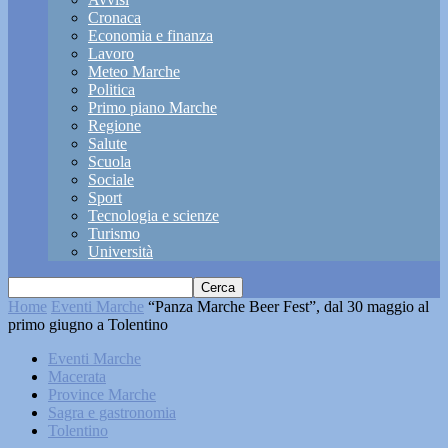
Cronaca
Economia e finanza
Lavoro
Meteo Marche
Politica
Primo piano Marche
Regione
Salute
Scuola
Sociale
Sport
Tecnologia e scienze
Turismo
Università
Home
Eventi Marche
“Panza Marche Beer Fest”, dal 30 maggio al
primo giugno a Tolentino
Eventi Marche
Macerata
Province Marche
Sagra e gastronomia
Tolentino