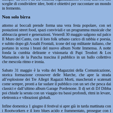
sceglie di condividere idee, botti e obiettivi per raccontare un mondo
in fermento.
Non solo birra
attorno ai boccali prende forma una vera festa popolare, con sei
postazioni street food, spazi conviviali e un programma musicale che
abbraccia generi e generazioni. Venerdì 30 maggio salgono sul palco
Il Muro del Canto, con il loro folk urbano carico di rabbia e poesia,
e subito dopo gli Assalti Frontali, icone del rap militante italiano, che
portano in scena i brani del nuovo album Notte Immensa. A notte
fonda la cumbia delirante e visionaria di Papi Teodori & Los
Mamasitos de la Pancha trascina il pubblico in un ballo collettivo
che mescola ritmo e ironia.
Sabato 31 maggio è la volta dei Magazzini della Comunicazione,
storica formazione crossover delle Marche, che apre la strada
all’esplosione dei Tre Allegri Ragazzi Morti, mascherati e scatenati
come sempre, pronti a far sudare il pubblico con un set che pesca dai
classici e dall’ultimo album Garage Pordenone. Il dj set di DJ Dibba
poi chiude la serata con un viaggio tra bassi profondi, ritmi in levare,
elettronica e vibrazioni globali.
Infine domenica 1 giugno il festival si apre già in tarda mattinata con
i Rootworkers e il loro blues acido e frammentato, prosegue con i