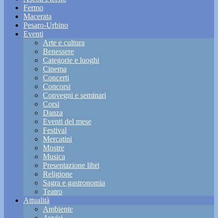
Fermo
Macerata
Pesaro-Urbino
Eventi
Arte e cultura
Benessere
Categorie e luoghi
Cinema
Concerti
Concorsi
Convegni e seminari
Corsi
Danza
Eventi del mese
Festival
Mercatini
Mostre
Musica
Presentazione libri
Religione
Sagra e gastronomia
Teatro
Attualità
Ambiente
Avvisi