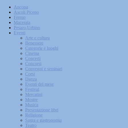
Ancona
Ascoli Piceno
Fermo
Macerata
Pesaro-Urbino
Eventi
Arte e cultura
Benessere
Categorie e luoghi
Cinema
Concerti
Concorsi
Convegni e seminari
Corsi
Danza
Eventi del mese
Festival
Mercatini
Mostre
Musica
Presentazione libri
Religione
Sagra e gastronomia
Teatro