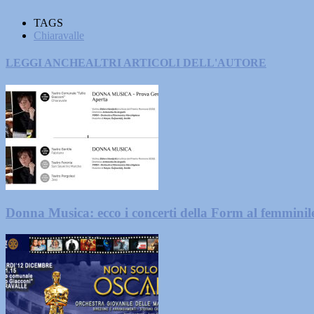
TAGS
Chiaravalle
LEGGI ANCHE
ALTRI ARTICOLI DELL'AUTORE
Donna Musica: ecco i concerti della Form al femminil