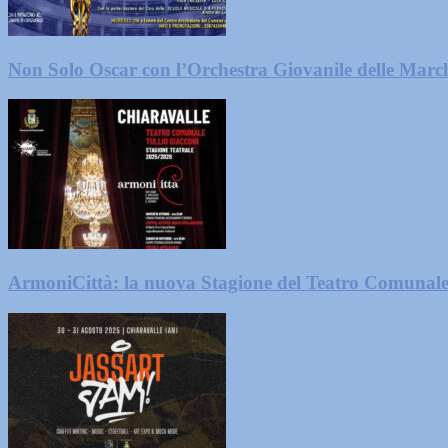
Non Solo Oscar con l’Orchestra Giovanile delle Marc
ArmoniCittà: la nuova Stagione del Teatro Comunale 