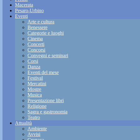
Macerata
Pesaro-Urbino
Eventi
Arte e cultura
Benessere
Categorie e luoghi
Cinema
Concerti
Concorsi
Convegni e seminari
Corsi
Danza
Eventi del mese
Festival
Mercatini
Mostre
Musica
Presentazione libri
Religione
Sagra e gastronomia
Teatro
Attualità
Ambiente
Avvisi
Cronaca