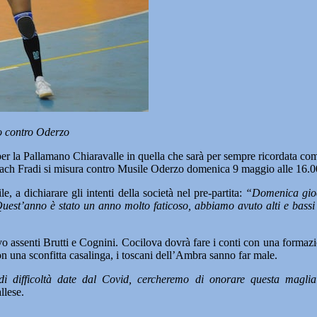
o contro Oderzo
 Pallamano Chiaravalle in quella che sarà per sempre ricordata come 
oach Fradi si misura contro Musile Oderzo domenica 9 maggio alle 16.00
, a dichiarare gli intenti della società nel pre-partita:
“Domenica gioc
 Quest’anno è stato un anno molto faticoso, abbiamo avuto alti e ba
vo assenti Brutti e Cognini. Cocilova dovrà fare i conti con una formazi
con una sconfitta casalinga, i toscani dell’Ambra sanno far male.
i difficoltà date dal Covid, cercheremo di onorare questa maglia f
llese.