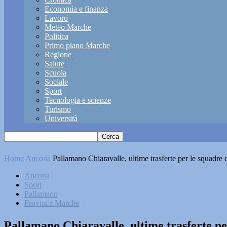
Economia e finanza
Lavoro
Meteo Marche
Politica
Primo piano Marche
Regione
Salute
Scuola
Sociale
Sport
Tecnologia e scienze
Turismo
Università
Home
Ancona
Pallamano Chiaravalle, ultime trasferte per le squadre 
Ancona
Sport
Pallamano
Province Marche
Pallamano Chiaravalle, ultime trasferte pe