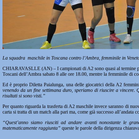
La squadra maschile in Toscana contro l’Ambra, femminile in Venet
CHIARAVASLLE (AN) – I campionati di A2 sono quasi al termine per la
Toscani dell’Ambra sabato 8 alle ore 18.00, mentre la femminile di c
Ed è proprio Diletta Paialunga, una delle giocatrici della A2 femminile
venendo da un fine settimana duro, speriamo di riuscire a vincere.
risultati si sono visti.”
Per quanto riguarda la trasferta di A2 maschile invece saranno di nuo
carta si tratta di un match alla pari ma, come già successo all’andata 
“Quest’anno siamo riusciti ad andare avanti nonostante le grand
matematicamente raggiunta”
queste le parole della dirigenza chiarava