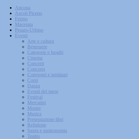
Ancona
Ascoli Piceno
Fermo
Macerata
Pesaro-Urbino
Eventi
Arte e cultura
Benessere
Categorie e luoghi
Cinema
Concerti
Concorsi
Convegni e seminari
Corsi
Danza
Eventi del mese
Festival
Mercatini
Mostre
Musica
Presentazione libri
Religione
Sagra e gastronomia
Teatro