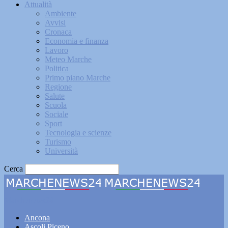
Attualità
Ambiente
Avvisi
Cronaca
Economia e finanza
Lavoro
Meteo Marche
Politica
Primo piano Marche
Regione
Salute
Scuola
Sociale
Sport
Tecnologia e scienze
Turismo
Università
Cerca
Marchenews24
Ancona
Ascoli Piceno