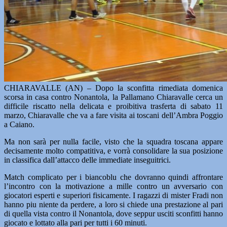
CHIARAVALLE (AN) – Dopo la sconfitta rimediata domenica
scorsa in casa contro Nonantola, la Pallamano Chiaravalle cerca un
difficile riscatto nella delicata e proibitiva trasferta di sabato 11
marzo, Chiaravalle che va a fare visita ai toscani dell’Ambra Poggio
a Caiano.
Ma non sarà per nulla facile, visto che la squadra toscana appare
decisamente molto compatitiva, e vorrà consolidare la sua posizione
in classifica dall’attacco delle immediate inseguitrici.
Match complicato per i biancoblu che dovranno quindi affrontare
l’incontro con la motivazione a mille contro un avversario con
giocatori esperti e superiori fisicamente. I ragazzi di mister Fradi non
hanno piu niente da perdere, a loro si chiede una prestazione al pari
di quella vista contro il Nonantola, dove seppur usciti sconfitti hanno
giocato e lottato alla pari per tutti i 60 minuti.