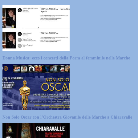
Donna Musica: ecco i concerti della Form al femminile nelle Marche
Non Solo Oscar con l’Orchestra Giovanile delle Marche a Chiaravalle