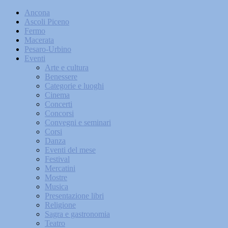
Ancona
Ascoli Piceno
Fermo
Macerata
Pesaro-Urbino
Eventi
Arte e cultura
Benessere
Categorie e luoghi
Cinema
Concerti
Concorsi
Convegni e seminari
Corsi
Danza
Eventi del mese
Festival
Mercatini
Mostre
Musica
Presentazione libri
Religione
Sagra e gastronomia
Teatro