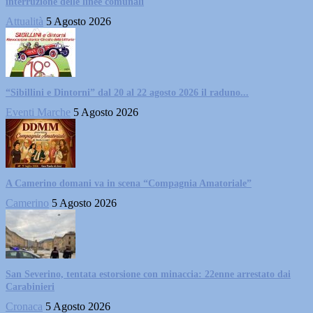
interruzione delle linee comunali
Attualità
5 Agosto 2026
“Sibillini e Dintorni” dal 20 al 22 agosto 2026 il raduno...
Eventi Marche
5 Agosto 2026
A Camerino domani va in scena “Compagnia Amatoriale”
Camerino
5 Agosto 2026
San Severino, tentata estorsione con minaccia: 22enne arrestato dai
Carabinieri
Cronaca
5 Agosto 2026