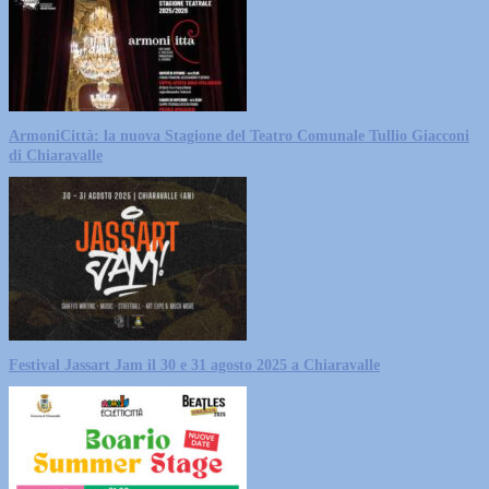
ArmoniCittà: la nuova Stagione del Teatro Comunale Tullio Giacconi
di Chiaravalle
Festival Jassart Jam il 30 e 31 agosto 2025 a Chiaravalle