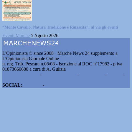
“Monte Cavallo. Natura Tradizione e Rinascita”: al via gli eventi
Eventi Marche
5 Agosto 2026
L'Opinionista © since 2008 - Marche News 24 supplemento a
L'Opinionista Giornale Online
n. reg. Trib. Pescara n.08/08 - Iscrizione al ROC n°17982 - p.iva
01873660680 a cura di A. Gulizia
Pubblicità e contatti
-
Notizie del giorno
-
Informazioni
-
Privacy
-
Cookie
SOCIAL:
Facebook
-
X