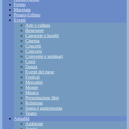
Fermo
Macerata
Pesaro-Urbino
Eventi
Arte e cultura
Benessere
Categorie e luoghi
Cinema
Concerti
Concorsi
Convegni e seminari
Corsi
Danza
Eventi del mese
Festival
Mercatini
Mostre
Musica
Presentazione libri
Religione
Sagra e gastronomia
Teatro
Attualità
Ambiente
Avvisi