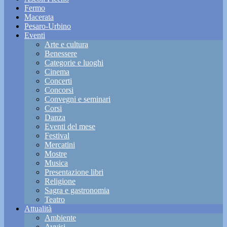
Fermo
Macerata
Pesaro-Urbino
Eventi
Arte e cultura
Benessere
Categorie e luoghi
Cinema
Concerti
Concorsi
Convegni e seminari
Corsi
Danza
Eventi del mese
Festival
Mercatini
Mostre
Musica
Presentazione libri
Religione
Sagra e gastronomia
Teatro
Attualità
Ambiente
Avvisi