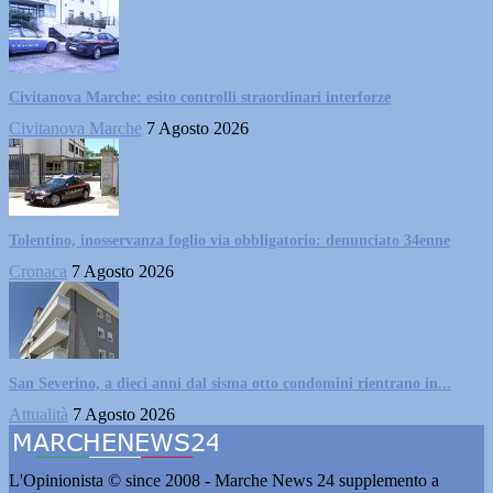
Civitanova Marche: esito controlli straordinari interforze
Civitanova Marche
7 Agosto 2026
Tolentino, inosservanza foglio via obbligatorio: denunciato 34enne
Cronaca
7 Agosto 2026
San Severino, a dieci anni dal sisma otto condomini rientrano in...
Attualità
7 Agosto 2026
L'Opinionista © since 2008 - Marche News 24 supplemento a