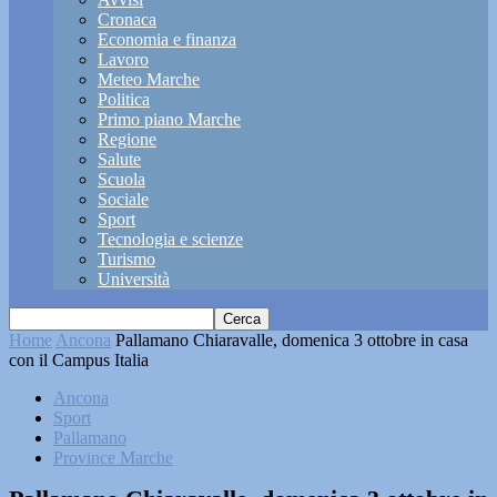
Cronaca
Economia e finanza
Lavoro
Meteo Marche
Politica
Primo piano Marche
Regione
Salute
Scuola
Sociale
Sport
Tecnologia e scienze
Turismo
Università
Home
Ancona
Pallamano Chiaravalle, domenica 3 ottobre in casa
con il Campus Italia
Ancona
Sport
Pallamano
Province Marche