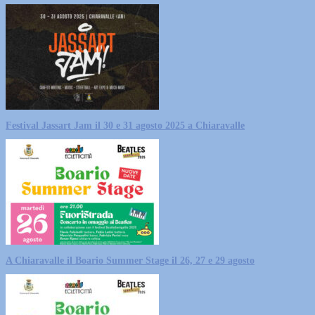
Festival Jassart Jam il 30 e 31 agosto 2025 a Chiaravalle
A Chiaravalle il Boario Summer Stage il 26, 27 e 29 agosto