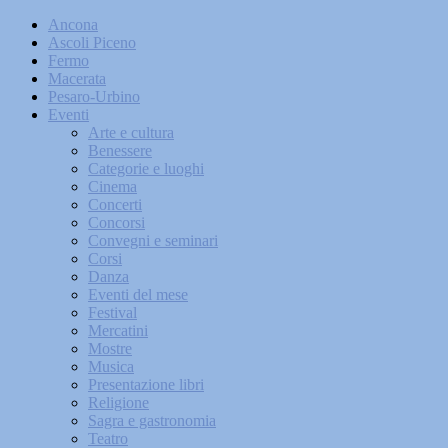
Ancona
Ascoli Piceno
Fermo
Macerata
Pesaro-Urbino
Eventi
Arte e cultura
Benessere
Categorie e luoghi
Cinema
Concerti
Concorsi
Convegni e seminari
Corsi
Danza
Eventi del mese
Festival
Mercatini
Mostre
Musica
Presentazione libri
Religione
Sagra e gastronomia
Teatro