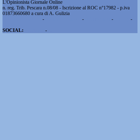
L'Opinionista Giornale Online
n. reg. Trib. Pescara n.08/08 - Iscrizione al ROC n°17982 - p.iva
01873660680 a cura di A. Gulizia
Pubblicità e contatti
-
Notizie del giorno
-
Informazioni
-
Privacy
-
Cookie
SOCIAL:
Facebook
-
X