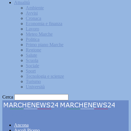
Attualità
Ambiente
Avvisi
Cronaca
Economia e finanza
Lavoro
Meteo Marche
Politica
Primo piano Marche
Regione
Salute
Scuola
Sociale
Sport
Tecnologia e scienze
Turismo
Università
Cerca
Marchenews24
Ancona
Ascoli Piceno