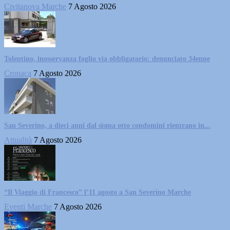
Civitanova Marche
7 Agosto 2026
Tolentino, inosservanza foglio via obbligatorio: denunciato 34enne
Cronaca
7 Agosto 2026
San Severino, a dieci anni dal sisma otto condomini rientrano in...
Attualità
7 Agosto 2026
“Il Viaggio di Francesco” l’11 agosto a San Severino Marche
Eventi Marche
7 Agosto 2026