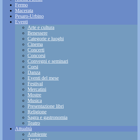
Fermo
Macerata
Pesaro-Urbino
Eventi
Arte e cultura
Benessere
Categorie e luoghi
Cinema
Concerti
Concorsi
Convegni e seminari
Corsi
Danza
Eventi del mese
Festival
Mercatini
Mostre
Musica
Presentazione libri
Religione
Sagra e gastronomia
Teatro
Attualità
Ambiente
Avvisi