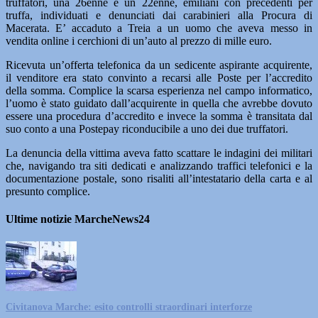
truffatori, una 26enne e un 22enne, emiliani con precedenti per
truffa, individuati e denunciati dai carabinieri alla Procura di
Macerata. E’ accaduto a Treia a un uomo che aveva messo in
vendita online i cerchioni di un’auto al prezzo di mille euro.
Ricevuta un’offerta telefonica da un sedicente aspirante acquirente,
il venditore era stato convinto a recarsi alle Poste per l’accredito
della somma. Complice la scarsa esperienza nel campo informatico,
l’uomo è stato guidato dall’acquirente in quella che avrebbe dovuto
essere una procedura d’accredito e invece la somma è transitata dal
suo conto a una Postepay riconducibile a uno dei due truffatori.
La denuncia della vittima aveva fatto scattare le indagini dei militari
che, navigando tra siti dedicati e analizzando traffici telefonici e la
documentazione postale, sono risaliti all’intestatario della carta e al
presunto complice.
Ultime notizie MarcheNews24
Civitanova Marche: esito controlli straordinari interforze