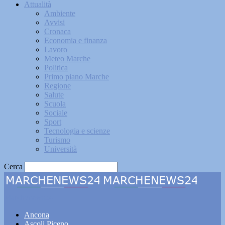
Attualità
Ambiente
Avvisi
Cronaca
Economia e finanza
Lavoro
Meteo Marche
Politica
Primo piano Marche
Regione
Salute
Scuola
Sociale
Sport
Tecnologia e scienze
Turismo
Università
Cerca
Marchenews24
Ancona
Ascoli Piceno