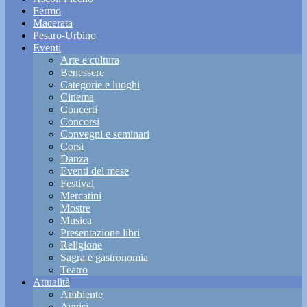
Fermo
Macerata
Pesaro-Urbino
Eventi
Arte e cultura
Benessere
Categorie e luoghi
Cinema
Concerti
Concorsi
Convegni e seminari
Corsi
Danza
Eventi del mese
Festival
Mercatini
Mostre
Musica
Presentazione libri
Religione
Sagra e gastronomia
Teatro
Attualità
Ambiente
Avvisi