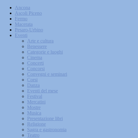
Ancona
Ascoli Piceno
Fermo
Macerata
Pesaro-Urbino
Eventi
Arte e cultura
Benessere
Categorie e luoghi
Cinema
Concerti
Concorsi
Convegni e seminari
Corsi
Danza
Eventi del mese
Festival
Mercatini
Mostre
Musica
Presentazione libri
Religione
Sagra e gastronomia
Teatro