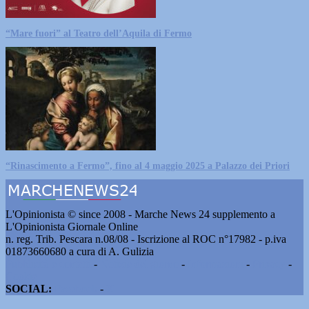
“Mare fuori” al Teatro dell’Aquila di Fermo
“Rinascimento a Fermo”, fino al 4 maggio 2025 a Palazzo dei Priori
L'Opinionista © since 2008 - Marche News 24 supplemento a
L'Opinionista Giornale Online
n. reg. Trib. Pescara n.08/08 - Iscrizione al ROC n°17982 - p.iva
01873660680 a cura di A. Gulizia
Pubblicità e contatti
-
Notizie del giorno
-
Informazioni
-
Privacy
-
Cookie
SOCIAL:
Facebook
-
X