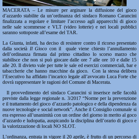
MACERATA – Le misure per arginare la diffusione del gioco
d’azzardo stabilite da un’ordinanza del sindaco Romano Carancini
finalizzata a regolare e limitare l’accesso agli apparecchi di gioco
nelle sale scommesse e VLT (video lotterie) e nei locali pubblici
saranno sottoposte all’esame del TAR.
La Giunta, infatti, ha deciso di resistere contro il ricorso presentato
dalla società
Il Gioco
con il quale viene chiesto l’annullamento
dell’ordinanza firmata dal primo cittadino lo scorso marzo che
stabilisce che non si può giocare dalle ore 7 alle ore 10 e dalle 15
alle 20. Il divieto vale per tutte le sale ed esercizi commerciali, bar e
tabaccherie che hanno macchine da gioco. Con la stessa delibera
l’Esecutivo ha affidato l’incarico legale all’avvocato Luca Forte che
dovrà rappresentare le ragioni del Comune di Macerata.
Il provvedimento del sindaco Carancini si inserisce nelle facoltà
previste dalla legge regionale n. 3/2017 “Norme per la prevenzione
e il trattamento del gioco d’azzardo patologico e della dipendenza da
nuove tecnologie e social network”. Anche il Consiglio comunale si
era espresso all’unanimità con un ordine del giorno in merito al goco
d’azzardo e ludopatia, auspicando la disciplina dell’orario di gioco e
la valorizzazione di locali NO SLOT.
L’ordinanza, entrata in vigore il 20 aprile, è frutto di un percorso di