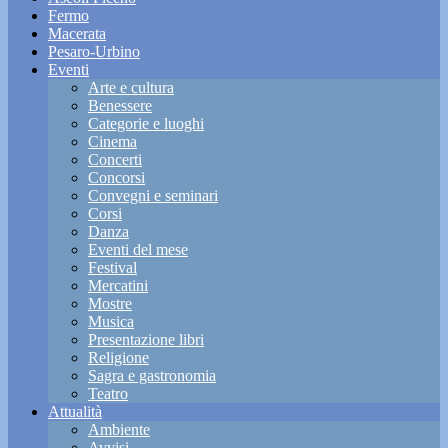
Fermo
Macerata
Pesaro-Urbino
Eventi
Arte e cultura
Benessere
Categorie e luoghi
Cinema
Concerti
Concorsi
Convegni e seminari
Corsi
Danza
Eventi del mese
Festival
Mercatini
Mostre
Musica
Presentazione libri
Religione
Sagra e gastronomia
Teatro
Attualità
Ambiente
Avvisi