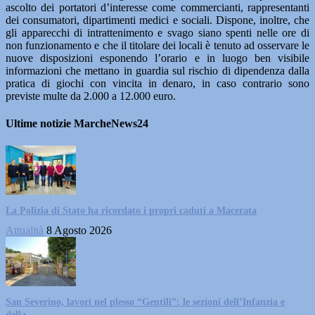
ascolto dei portatori d’interesse come commercianti, rappresentanti
dei consumatori, dipartimenti medici e sociali. Dispone, inoltre, che
gli apparecchi di intrattenimento e svago siano spenti nelle ore di
non funzionamento e che il titolare dei locali è tenuto ad osservare le
nuove disposizioni esponendo l’orario e in luogo ben visibile
informazioni che mettano in guardia sul rischio di dipendenza dalla
pratica di giochi con vincita in denaro, in caso contrario sono
previste multe da 2.000 a 12.000 euro.
Ultime notizie MarcheNews24
La Polizia di Stato ha ricordato i propri caduti a Macerata
Attualità
8 Agosto 2026
San Severino, lavori nel plesso “Gentili”: le sezioni dell’Infanzia e
della...