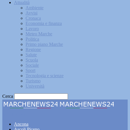
Attualità
Ambiente
Avvisi
Cronaca
Economia e finanza
Lavoro
Meteo Marche
Politica
Primo piano Marche
Regione
Salute
Scuola
Sociale
Sport
Tecnologia e scienze
Turismo
Università
Cerca
Marchenews24
Ancona
Ascoli Piceno