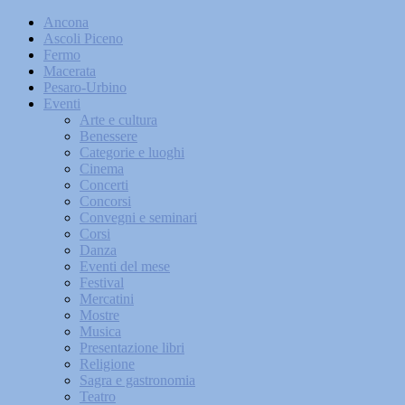
Ancona
Ascoli Piceno
Fermo
Macerata
Pesaro-Urbino
Eventi
Arte e cultura
Benessere
Categorie e luoghi
Cinema
Concerti
Concorsi
Convegni e seminari
Corsi
Danza
Eventi del mese
Festival
Mercatini
Mostre
Musica
Presentazione libri
Religione
Sagra e gastronomia
Teatro