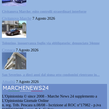
Civitanova Marche: esito controlli straordinari interforze
Civitanova Marche
7 Agosto 2026
Tolentino, inosservanza foglio via obbligatorio: denunciato 34enne
Cronaca
7 Agosto 2026
San Severino, a dieci anni dal sisma otto condomini rientrano in...
Attualità
7 Agosto 2026
L'Opinionista © since 2008 - Marche News 24 supplemento a
L'Opinionista Giornale Online
n. reg. Trib. Pescara n.08/08 - Iscrizione al ROC n°17982 - p.iva