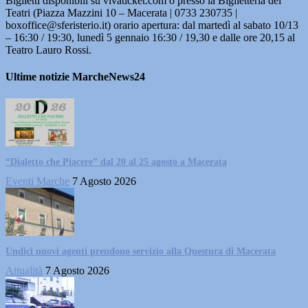
Biglietti disponibili su vivaticket.com o presso la Biglietteria dei
Teatri (Piazza Mazzini 10 – Macerata | 0733 230735 |
boxoffice@sferisterio.it) orario apertura: dal martedì al sabato 10/13
– 16:30 / 19:30, lunedì 5 gennaio 16:30 / 19,30 e dalle ore 20,15 al
Teatro Lauro Rossi.
Ultime notizie MarcheNews24
“Dialetto che Piacere” dal 20 al 25 agosto a Macerata
Eventi Marche
7 Agosto 2026
Undici nuovi agenti prendono servizio alla Questura di Macerata
Attualità
7 Agosto 2026