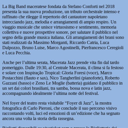
La Big Band maceratese fondata da Stefano Conforti nel 2018
presenta la sua nuova produzione, un tributo orchestrale intenso e
raffinato che rilegge il repertorio del cantautore napoletano
intrecciando jazz, melodia e arrangiamenti di ampio respiro. Un
viaggio musicale che unisce virtuosismo e sentimento, memoria
collettiva e nuove prospettive sonore, per salutare il pubblico nel
segno della grande musica italiana. Gli arrangiamenti dei brani sono
stati realizzati da Massimo Morganti, Riccardo Catria, Luca
Dalpozzo, Bruno Luise, Marco Agostinelli, Pierfrancesco Ceregioli
e Luca Pecchia.
Anche per l’ultima serata, Macerata Jazz prende vita fin dal tardo
pomeriggio. Dalle 19:30, al Centrale Macerata, il clima si fa festoso
e solare con Inspiração Tropical: Gloria Foresi (voce), Marco
Postacchini (flauto e sax), Nico Tangherlini (pianoforte), Roberto
Gazzani (basso) e Zeno Le Moglie (batteria) guidano il pubblico in
un set dai colori brasiliani, tra samba, bossa nova e latin jazz,
accompagnando idealmente l’ultima notte del festival.
Nel foyer del teatro resta visitabile “Foyer di Jazz”, la mostra
fotografica di Carlo Pieroni, che conclude il suo percorso visivo
raccontando volti, luci ed emozioni di un’edizione che ha segnato
ancora una volta la storia della rassegna.