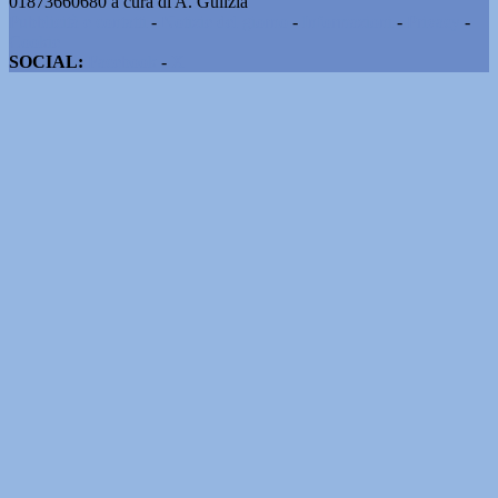
01873660680 a cura di A. Gulizia
Pubblicità e contatti
-
Notizie del giorno
-
Informazioni
-
Privacy
-
Cookie
SOCIAL:
Facebook
-
X