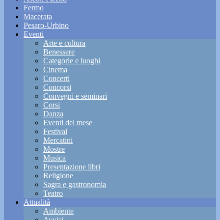
Fermo
Macerata
Pesaro-Urbino
Eventi
Arte e cultura
Benessere
Categorie e luoghi
Cinema
Concerti
Concorsi
Convegni e seminari
Corsi
Danza
Eventi del mese
Festival
Mercatini
Mostre
Musica
Presentazione libri
Religione
Sagra e gastronomia
Teatro
Attualità
Ambiente
Avvisi