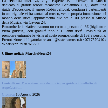
La
seconda
iniziativa, Gigli Experience, interesserà il Museo
dedicato al grande tenore recanatese Beniamino Gigli, dove una
guida d’eccezione, il tenore Robin Jeffcoat, condurrà i partecipanti
in un originale visita cantata al museo, vera e propria immersione nel
mondo della lirica; appuntamento alle ore 21.00 presso il Museo
della Musica, via Cavour 24.
Entrambe le iniziative avranno un costo a persona di 8€ (biglietto­ e
visita guidata), con gratuità fino a 13 anni d’età. Possibilità di
prenotare entrambe le visite al costo promozionale di 13€ a persona.
Prenotazione obbligatoria: recanati@sistemamuseo.it / 0717570410 /
WhatsApp 3938761779.
Ultime notizie MarcheNews24
Controlli nel Maceratese: una denuncia per guida sotto effetto di
stupefacenti...
Cronaca
10 Agosto 2026