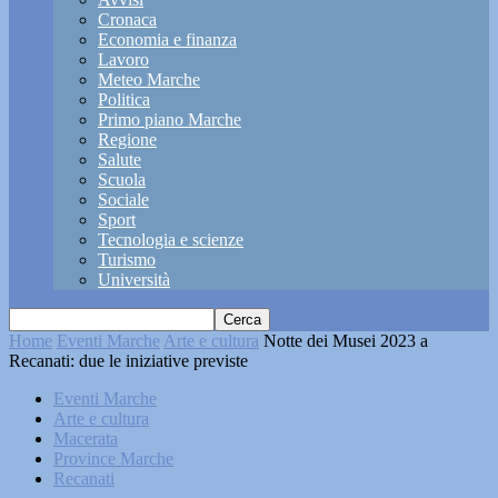
Cronaca
Economia e finanza
Lavoro
Meteo Marche
Politica
Primo piano Marche
Regione
Salute
Scuola
Sociale
Sport
Tecnologia e scienze
Turismo
Università
Home
Eventi Marche
Arte e cultura
Notte dei Musei 2023 a
Recanati: due le iniziative previste
Eventi Marche
Arte e cultura
Macerata
Province Marche
Recanati