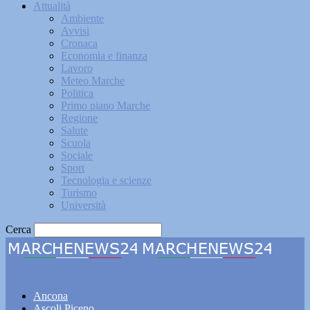
Attualità
Ambiente
Avvisi
Cronaca
Economia e finanza
Lavoro
Meteo Marche
Politica
Primo piano Marche
Regione
Salute
Scuola
Sociale
Sport
Tecnologia e scienze
Turismo
Università
Cerca
Marchenews24
Ancona
Ascoli Piceno