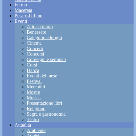
Fermo
Macerata
Pesaro-Urbino
Eventi
Arte e cultura
Benessere
Categorie e luoghi
Cinema
Concerti
Concorsi
Convegni e seminari
Corsi
Danza
Eventi del mese
Festival
Mercatini
Mostre
Musica
Presentazione libri
Religione
Sagra e gastronomia
Teatro
Attualità
Ambiente
Avvisi