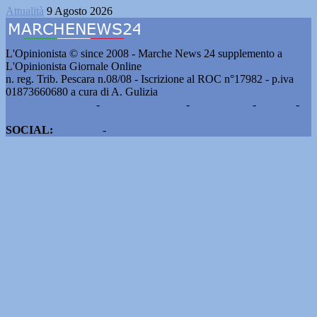
Attualità
9 Agosto 2026
L'Opinionista © since 2008 - Marche News 24 supplemento a
L'Opinionista Giornale Online
n. reg. Trib. Pescara n.08/08 - Iscrizione al ROC n°17982 - p.iva
01873660680 a cura di A. Gulizia
Pubblicità e contatti
-
Notizie del giorno
-
Informazioni
-
Privacy
-
Cookie
SOCIAL:
Facebook
-
X