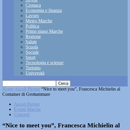
Cronaca
Economia e finanza
Lavoro
Meteo Marche
Politica
Primo piano Marche
Regione
Salute
Scuola
Sociale
Sport
Tecnologia e scienze
Turismo
Università
Home
Ascoli Piceno
“Nice to meet you”, Francesca Michielin al
Container di Grottammare
Ascoli Piceno
Eventi Marche
Concerti
“Nice to meet you”, Francesca Michielin al