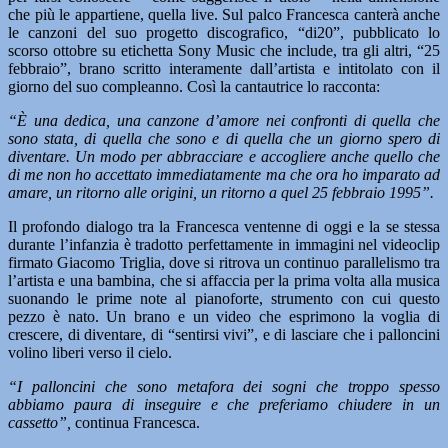
che più le appartiene, quella live. Sul palco Francesca canterà anche
le canzoni del suo progetto discografico, “di20”, pubblicato lo
scorso ottobre su etichetta Sony Music che include, tra gli altri, “25
febbraio”, brano scritto interamente dall’artista e intitolato con il
giorno del suo compleanno. Così la cantautrice lo racconta:
“È una dedica, una canzone d’amore nei confronti di quella che
sono stata, di quella che sono e di quella che un giorno spero di
diventare. Un modo per abbracciare e accogliere anche quello che
di me non ho accettato immediatamente ma che ora ho imparato ad
amare, un ritorno alle origini, un ritorno a quel 25 febbraio 1995”.
Il profondo dialogo tra la Francesca ventenne di oggi e la se stessa
durante l’infanzia è tradotto perfettamente in immagini nel videoclip
firmato Giacomo Triglia, dove si ritrova un continuo parallelismo tra
l’artista e una bambina, che si affaccia per la prima volta alla musica
suonando le prime note al pianoforte, strumento con cui questo
pezzo è nato. Un brano e un video che esprimono la voglia di
crescere, di diventare, di “sentirsi vivi”, e di lasciare che i palloncini
volino liberi verso il cielo.
“I palloncini che sono metafora dei sogni che troppo spesso
abbiamo paura di inseguire e che preferiamo chiudere in un
cassetto”,
continua Francesca.