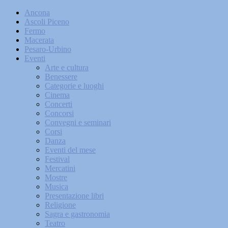
Ancona
Ascoli Piceno
Fermo
Macerata
Pesaro-Urbino
Eventi
Arte e cultura
Benessere
Categorie e luoghi
Cinema
Concerti
Concorsi
Convegni e seminari
Corsi
Danza
Eventi del mese
Festival
Mercatini
Mostre
Musica
Presentazione libri
Religione
Sagra e gastronomia
Teatro