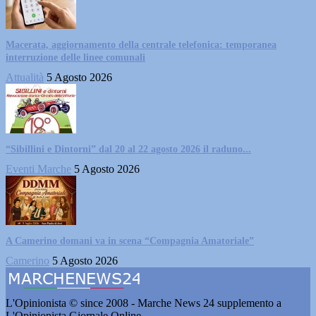
Macerata, aggiornamento della centrale telefonica: temporanea
interruzione delle linee comunali
Attualità
5 Agosto 2026
“Sibillini e Dintorni” dal 20 al 22 agosto 2026 il raduno...
Eventi Marche
5 Agosto 2026
A Camerino domani va in scena “Compagnia Amatoriale”
Camerino
5 Agosto 2026
L'Opinionista © since 2008 - Marche News 24 supplemento a
L'Opinionista Giornale Online