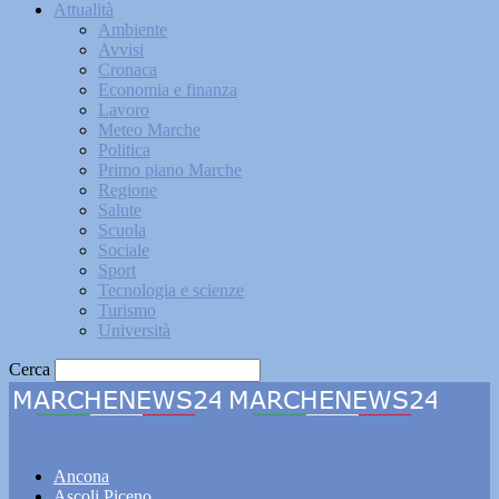
Attualità
Ambiente
Avvisi
Cronaca
Economia e finanza
Lavoro
Meteo Marche
Politica
Primo piano Marche
Regione
Salute
Scuola
Sociale
Sport
Tecnologia e scienze
Turismo
Università
Cerca
Marchenews24
Ancona
Ascoli Piceno