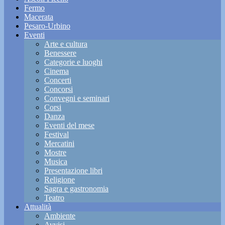
Fermo
Macerata
Pesaro-Urbino
Eventi
Arte e cultura
Benessere
Categorie e luoghi
Cinema
Concerti
Concorsi
Convegni e seminari
Corsi
Danza
Eventi del mese
Festival
Mercatini
Mostre
Musica
Presentazione libri
Religione
Sagra e gastronomia
Teatro
Attualità
Ambiente
Avvisi