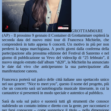
GROTTAMMARE
(AP) – Il prossimo 9 gennaio il Container di Grottammare ospiterà la
seconda data del nuovo mini tour di Francesca Michielin, che
comprenderà in tutto appena 6 concerti. Un motivo in più per non
perdersi la tappa marchigiana. A pochi giorni dalla conferma della
partecipazione alla prossima edizione del Festival di Sanremo e nel
giorno di pubblicazione su Vevo del videoclip di “25 febbraio”, il
nuovo singolo estratto dall’album “di20”, la Michielin ha annunciato
le date dal vivo che anticiperanno la sua partecipazione alla
manifestazione canora.
Francesca porterà sul palco delle città italiane uno spettacolo unico
nel suo genere: “Nice to meet you”, questo il nome del progetto, più
che un concerto sarà un’autobiografia musicale itinerante, in cui la
cantautrice si presenterà in modo speciale e autentico al pubblico.
Sarà da sola sul palco e suonerà tutti gli strumenti che conosce
stabilendo un contatto intimo e diretto con la gente, per raccontarsi e
per farsi conoscere – come suggerisce il titolo – nella dimensione