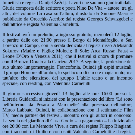
fumettista e regista Danijel Žeželj. Lavori che saranno giudicati dalla
Giuria composta dallo scrittore e poeta Nino De Vita – autore, tra gli
altri, del volume La casa sull’altura, illustrato da Simone Massi e
pubblicato da Orecchio Acerbo; dal regista Georges Schwizgebel e
dall’attrice e regista Valentina Carnelutti.
Il festival avrà un preludio, a ingresso gratuito, mercoledì 12 luglio,
a partire dalle ore 21:00 presso il Borgo di Montalfoglio, a San
Lorenzo in Campo, con la serata dedicata al regista russo Aleksandr
Sokurov (Madre e Figlio; Moloch; Il Sole; Arca Russa; Faust –
Leone D’Oro a Venezia 2011), che il festival si onora di premiare
con il Bronzo Dorato alla Carriera 2017. A seguire, la proiezione del
suo ultimo lungometraggio, Francofonia. Quindi gli ospiti musicali,
il gruppo Hombre all’ombra, lo spettacolo di circo e magia muto, ma
tutt’altro che silenzioso, del gruppo L’abile teatro e un incontro
speciale, con reading, con Valentina Carnelutti.
Il giorno successivo giovedì 13 luglio alle ore 16:00 presso la
Libreria Guidarelli si inizierà con la presentazione del libro ‘Là sotto
nell’inferno: da Pesaro a Marcinelle’ alla presenza dell’autore,
Marco Labbate. Quindi, in collaborazione con il settimanale Film
TV, media partner del festival, incontro con gli autori in concorso.
La serata nel giardino di Casa Godio – a pagamento – ha inizio alle
ore 20:00 con Le Memorie Vive, a cura del regista Filippo Biagianti,
con i racconti di Duilio e con ospiti Valentina Carnelutti e il regista