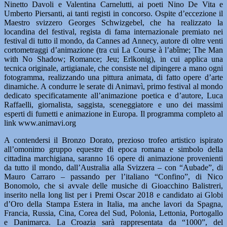
Ninetto Davoli e Valentina Carnelutti, ai poeti Nino De Vita e
Umberto Piersanti, ai tanti registi in concorso. Ospite d’eccezione il
Maestro svizzero Georges Schwizgebel, che ha realizzato la
locandina del festival, regista di fama internazionale premiato nei
festival di tutto il mondo, da Cannes ad Annecy, autore di oltre venti
cortometraggi d’animazione (tra cui La Course à l’abîme; The Man
with No Shadow; Romance; Jeu; Erlkonig), in cui applica una
tecnica originale, artigianale, che consiste nel dipingere a mano ogni
fotogramma, realizzando una pittura animata, di fatto opere d’arte
dinamiche. A condurre le serate di Animavì, primo festival al mondo
dedicato specificatamente all’animazione poetica e d’autore, Luca
Raffaelli, giornalista, saggista, sceneggiatore e uno dei massimi
esperti di fumetti e animazione in Europa. Il programma completo al
link www.animavi.org
A contendersi il Bronzo Dorato, prezioso trofeo artistico ispirato
all’omonimo gruppo equestre di epoca romana e simbolo della
cittadina marchigiana, saranno 16 opere di animazione provenienti
da tutto il mondo, dall’Australia alla Svizzera – con “Aubade”, di
Mauro Carraro – passando per l’italiano “Confino”, di Nico
Bonomolo, che si avvale delle musiche di Gioacchino Balistreri,
inserito nella long list per i Premi Oscar 2018 e candidato ai Globi
d’Oro della Stampa Estera in Italia, ma anche lavori da Spagna,
Francia, Russia, Cina, Corea del Sud, Polonia, Lettonia, Portogallo
e Danimarca. La Croazia sarà rappresentata da “1000”, del