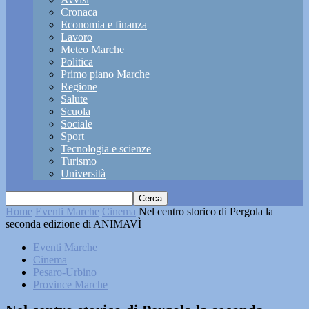
Cronaca
Economia e finanza
Lavoro
Meteo Marche
Politica
Primo piano Marche
Regione
Salute
Scuola
Sociale
Sport
Tecnologia e scienze
Turismo
Università
Home
Eventi Marche
Cinema
Nel centro storico di Pergola la
seconda edizione di ANIMAVÌ
Eventi Marche
Cinema
Pesaro-Urbino
Province Marche