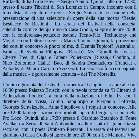
Raffaelli, Julia Gromskaya e Sergio Staino. Quindi, alle ore 17:30,
presso il teatro Tiberini di San Lorenzo in Campo, incontro con il
fumettista, disegnatore e regista Sergio Staino, in occasione della
presentazione di una selezione di opere della sua mostra ‘Bestie,
Bestiacce & Bestioni’. La serata del festival nella consueta,
splendida cornice del giardino di Casa Godio, si apre alle ore 20:00
con la conferenza-spettacolo teatrale Tecno-Filò. Technology and
Me, di e con l’attore e regista Marco Paolini. Quindi, la proiezione
dei corti in concorso A photo of me, di Dennis Tupicoff (Australia);
Brutus, di Svetlana Filippova (Russia); My Grandfather was a
Cherry Tree, di Olga e Tatiana Polietkova (Russia); Confino, di
Nico Bonomolo (Italia); Bao, di Sandra Desmazieres (Francia) e
Aubade, di Mauro Carraro (Svizzera). La serata sarà accompagnata
dalla musica – rigorosamente acustica – dei The Morsellis.
L’ultima giornata del festival – domenica 16 luglio – si apre alle ore
10:30 presso Palazzo Bruschi con la tavola rotonda su ‘Il Cinema di
Animazione Poetico’, a cura della redazione di Film Tv con il
direttore della rivista, Giulio Sangiorgio e Pierpaolo Loffreda,
Georges Schwizgebel, Anna Shepilova e i registi in concorso. Alle
ore 12:00 la degustazione dei prodotti tipici di Pergola, a cura della
Pro Loco. Quindi, alle 17:30 presso il Giardino Botanico di Fonte
Avellana a Serra di Sant’Abbondio, reading, sotto il grande tasso
secolare, con il poeta Umberto Piersanti. La serata del festival nel
giardino di Casa Godio si apre alle ore 20:00 con Le Memorie Vive