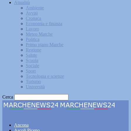
Attualità
Ambiente
Avvisi
Cronaca
Economia e finanza
Lavoro
Meteo Marche
Politica
Primo piano Marche
Regione
Salute
Scuola
Sociale
Sport
Tecnologia e scienze
Turismo
Università
Cerca
Marchenews24
Ancona
Ascoli Piceno