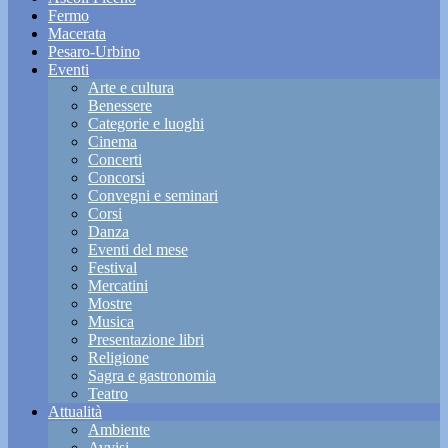
Fermo
Macerata
Pesaro-Urbino
Eventi
Arte e cultura
Benessere
Categorie e luoghi
Cinema
Concerti
Concorsi
Convegni e seminari
Corsi
Danza
Eventi del mese
Festival
Mercatini
Mostre
Musica
Presentazione libri
Religione
Sagra e gastronomia
Teatro
Attualità
Ambiente
Avvisi