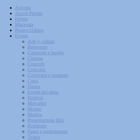
Ancona
Ascoli Piceno
Fermo
Macerata
Pesaro-Urbino
Eventi
Arte e cultura
Benessere
Categorie e luoghi
Cinema
Concerti
Concorsi
Convegni e seminari
Corsi
Danza
Eventi del mese
Festival
Mercatini
Mostre
Musica
Presentazione libri
Religione
Sagra e gastronomia
Teatro