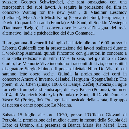
svizzero Georges Schwizgebel, che sarà omaggiato con una
retrospettiva dei suoi lavori. A seguire la proiezione dei film in
concorso Waiting for the new year , di Vladimir Leschiov
(Lettonia); Myo-A, di MinJi Kang (Corea del Sud); Peripheria, di
David Coquard-Dassault (Francia) e Mr Sand, di Soetkin Verstegen
(Danimarca/Belgio). Il concerto serale sarà all’insegna del rock
alternativo, indie e psichedelico del duo Comaneci.
Il programma di venerdì 14 luglio ha inizio alle ore 16:00 presso la
Libreria Guidarelli con la presentazione dei lavori realizzati durante
il workshop Animani, quindi l’incontro con gli autori in concorso a
cura della redazione di Film TV e la sera, nel giardino di Casa
Godio, Le Memorie Vive incontrano i racconti di Livio, con ospiti il
disegnatore Sergio Staino e il poeta dialettale Nino De Vita, di cui
saranno lette opere scelte. Quindi, la proiezione dei corti in
concorso: Amore d’inverno, di Isabel Herguera (Spagna/Italia); The
poem, di Xi Chen (Cina); 1000, di Danijel Žeželj (Croazia); Fugue
for cello, trumpet and landscape, di Jerzy Kucia (Polonia); Summer
2014, di Wojciech Sobczyk (Polonia) e Soot, di David Doutel e
Vasco Sá (Portogallo). Protagonista musicale della serata, il gruppo
di ricerca e canto popolare La Macina.
Sabato 15 luglio alle ore 10:30, presso l’Officina Giovani di
Pergola, la premiazione del miglior autore in mostra della Scuola del
Libro di Urbino, alla presenza di Bianca Maria Pia Marrè, Luca