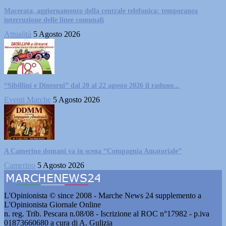
Macerata, aggiornamento della centrale telefonica: temporanea
interruzione delle linee comunali
Attualità
5 Agosto 2026
“Sibillini e Dintorni” dal 20 al 22 agosto 2026 il raduno...
Eventi Marche
5 Agosto 2026
A Camerino domani va in scena “Compagnia Amatoriale”
Camerino
5 Agosto 2026
L'Opinionista © since 2008 - Marche News 24 supplemento a
L'Opinionista Giornale Online
n. reg. Trib. Pescara n.08/08 - Iscrizione al ROC n°17982 - p.iva
01873660680 a cura di A. Gulizia