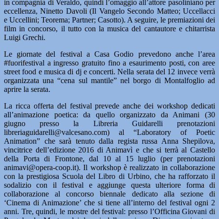
in compagnia di Veraldo, quindi l’omaggio all’attore pasoliniano per
eccellenza, Ninetto Davoli (Il Vangelo Secondo Matteo; Uccellacci
e Uccellini; Teorema; Partner; Casotto). A seguire, le premiazioni dei
film in concorso, il tutto con la musica del cantautore e chitarrista
Luigi Grechi.
Le giornate del festival a Casa Godio prevedono anche l’area
#fuorifestival a ingresso gratuito fino a esaurimento posti, con aree
street food e musica di dj e concerti. Nella serata del 12 invece verrà
organizzata una “cena sul mantile” nel borgo di Montalfoglio ad
aprire la serata.
La ricca offerta del festival prevede anche dei workshop dedicati
all’animazione poetica: da quello organizzato da Animani (30
giugno presso la Libreria Guidarelli prenotazioni
libreriaguidarelli@valcesano.com) al “Laboratory of Poetic
Animation” che sarà tenuto dalla regista russa Anna Shepilova,
vincitrice dell’edizione 2016 di Animavì e che si terrà al Castello
della Porta di Frontone, dal 10 al 15 luglio (per prenotazioni
animavi@opera-coop.it). Il workshop è realizzato in collaborazione
con la prestigiosa Scuola del Libro di Urbino, che ha rafforzato il
sodalizio con il festival e aggiunge questa ulteriore forma di
collaborazione al concorso biennale dedicato alla sezione di
‘Cinema di Animazione’ che si tiene all’interno del festival ogni 2
anni. Tre, quindi, le mostre del festival: presso l’Officina Giovani di