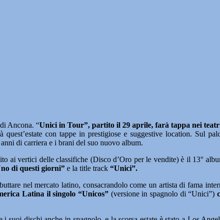
di Ancona. “
Unici in Tour”, partito il 29 aprile, farà tappa nei teatri
à quest’estate con tappe in prestigiose e suggestive location. Sul palc
5 anni di carriera e i brani del suo nuovo album.
o ai vertici delle classifiche (Disco d’Oro per le vendite) è il 13° album
no di questi giorni”
e la title track
“Unici”.
ebuttare nel mercato latino, consacrandolo come un artista di fama inte
merica Latina il singolo “Unicos”
(versione in spagnolo di “Unici”)
i suoi dischi anche in spagnolo, e la scorsa estate è stato a Los Angeles