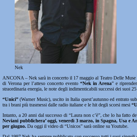
Nek
ANCONA – Nek sarà in concerto il 17 maggio al Teatro Delle Muse 
di Verona per l’atteso concerto evento
“Nek in Arena
” e riprender
straordinaria energia, le note degli indimenticabili successi dei suoi 2
“Unici”
(Warner Music), uscito in Italia quest’autunno ed entrato subit
tra i brani più trasmessi dalle radio italiane e le hit degli scorsi mesi
“U
Intanto, a 20 anni dal successo di “Laura non c’è”, che lo ha fatto d
Neviani pubblichera’ oggi, venerdì 3 marzo, in Spagna, Usa e A
per giugno.
Da oggi il video di “Unicos” sarà online su Youtube.
Dal 1997 Nek ha sempre pubblicato con successo tutti i suoi singoli e 