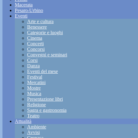
Macerata
Pesaro-Urbino
Eventi
Arte e cultura
Benessere
Categorie e luoghi
Cinema
Concerti
Concorsi
Convegni e seminari
Corsi
Danza
Eventi del mese
Festival
Mercatini
Mostre
Musica
Presentazione libri
Religione
Sagra e gastronomia
Teatro
Attualità
Ambiente
Avvisi
Cronaca