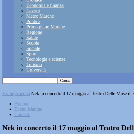
Economia e finanza
Lavoro
Meteo Marche
Politica
Primo piano Marche
Regione
Salute
Scuola
Sociale
Sport
Tecnologia e scienze
Turismo
Università
Home
Ancona
Nek in concerto il 17 maggio al Teatro Delle Muse di
Ancona
Eventi Marche
Concerti
Nek in concerto il 17 maggio al Teatro De