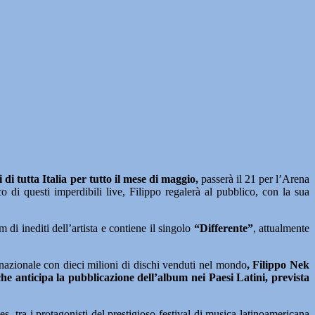
 di tutta Italia
per tutto il mese di maggio,
passerà il 21 per l’Arena
o di questi imperdibili live, Filippo regalerà al pubblico, con la sua
 di inediti dell’artista e contiene il singolo
“Differente”
, attualmente
rnazionale con dieci milioni di dischi venduti nel mondo
, Filippo Nek
che anticipa la pubblicazione dell’album nei Paesi Latini, prevista
, tra i protagonisti del prestigioso festival di musica latinoamericana