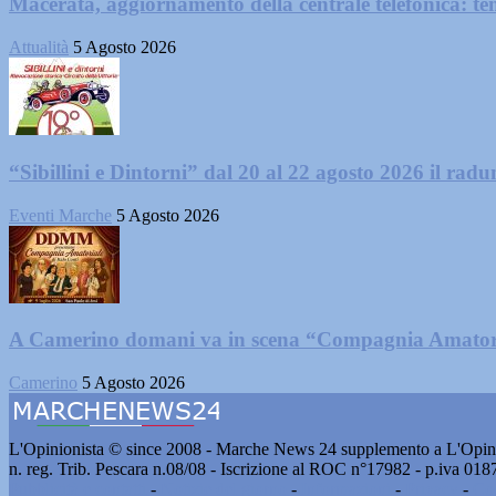
Macerata, aggiornamento della centrale telefonica: te
Attualità
5 Agosto 2026
“Sibillini e Dintorni” dal 20 al 22 agosto 2026 il radun
Eventi Marche
5 Agosto 2026
A Camerino domani va in scena “Compagnia Amator
Camerino
5 Agosto 2026
L'Opinionista © since 2008 - Marche News 24 supplemento a L'Opini
n. reg. Trib. Pescara n.08/08 - Iscrizione al ROC n°17982 - p.iva 01
Pubblicità e contatti
-
Notizie del giorno
-
Informazioni
-
Privacy
-
Co