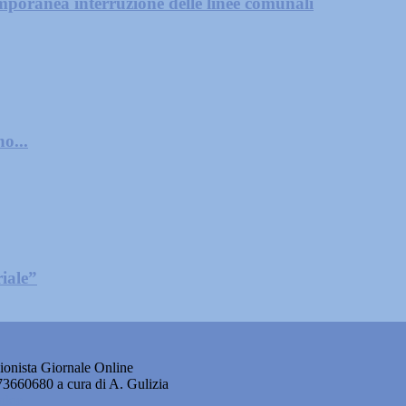
mporanea interruzione delle linee comunali
o...
iale”
onista Giornale Online
873660680 a cura di A. Gulizia
okie